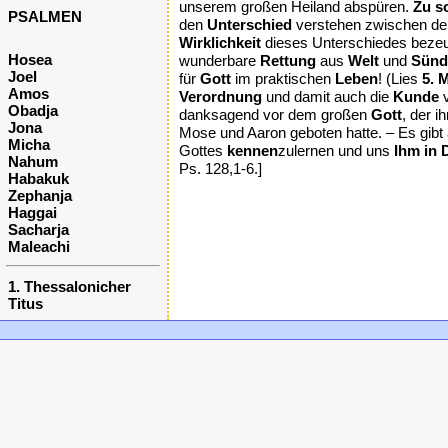
unserem großen Heiland abspüren.
Zu s
PSALMEN
den
Unterschied
verstehen zwischen 
Wirklichkeit
dieses Unterschiedes beze
Hosea
wunderbare
Rettung
aus
Welt
und
Sünd
Joel
für
Gott
im praktischen
Leben
! (Lies
5. 
Amos
Verordnung
und damit auch die
Kunde
v
Obadja
danksagend vor dem großen
Gott
, der i
Jona
Mose und Aaron geboten hatte. – Es gibt
Micha
Gottes
kennen
zulernen und uns
Ihm in 
Nahum
Ps. 128,1-6.]
Habakuk
Zephanja
Haggai
Sacharja
Maleachi
1. Thessalonicher
Titus