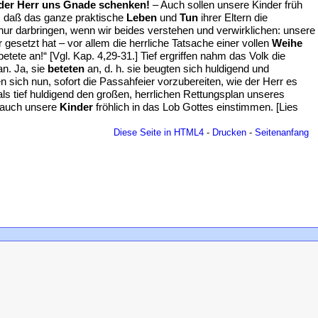
 der Herr uns Gnade schenken!
– Auch sollen unsere Kinder früh
ch, daß das ganze praktische
Leben
und
Tun
ihrer Eltern die
nur darbringen, wenn wir beides verstehen und verwirklichen: unsere
 gesetzt hat – vor allem die herrliche Tatsache einer vollen
Weihe
etete an!“ [Vgl. Kap. 4,29-31.] Tief ergriffen nahm das Volk die
n. Ja, sie
beteten
an, d. h. sie beugten sich huldigend und
ten sich nun, sofort die Passahfeier vorzubereiten, wie der Herr es
s tief huldigend den großen, herrlichen Rettungsplan unseres
 auch unsere
Kinder
fröhlich in das Lob Gottes einstimmen. [Lies
Diese Seite in HTML4
-
Drucken
-
Seitenanfang