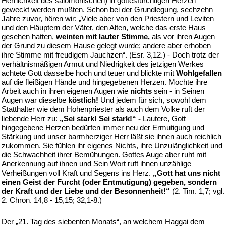
Herrlichkeit des salomonischen) in gottesfürchtigen Herzen
geweckt werden mußten. Schon bei der Grundlegung, sechzehn
Jahre zuvor, hören wir: „Viele aber von den Priestern und Leviten
und den Häuptern der Väter, den Alten, welche das erste Haus
gesehen hatten,
weinten mit lauter Stimme,
als vor ihren Augen
der Grund zu diesem Hause gelegt wurde; andere aber erhoben
ihre Stimme mit freudigem Jauchzen“. (Esr. 3,12.) - Doch trotz der
verhältnismäßigen Armut und Niedrigkeit des jetzigen Werkes
achtete Gott dasselbe hoch und teuer und blickte mit
Wohlgefallen
auf die fleißigen Hände und hingegebenen Herzen. Mochte ihre
Arbeit auch in ihren eigenen Augen wie
nichts
sein - in Seinen
Augen war dieselbe
köstlich!
Und jedem für sich, sowohl dem
Statthalter wie dem Hohenpriester als auch dem Volke ruft der
liebende Herr zu:
„Sei stark! Sei stark!“ -
Lautere, Gott
hingegebene Herzen bedürfen immer neu der Ermutigung und
Stärkung und unser barmherziger Herr läßt sie ihnen auch reichlich
zukommen. Sie fühlen ihr eigenes Nichts, ihre Unzulänglichkeit und
die Schwachheit ihrer Bemühungen. Gottes Auge aber ruht mit
Anerkennung auf ihnen und Sein Wort ruft ihnen unzählige
Verheißungen voll Kraft und Segens ins Herz.
„Gott hat uns nicht
einen Geist der Furcht (oder Entmutigung) gegeben, sondern
der Kraft und der Liebe und der Besonnenheit!“
(2. Tim. 1,7; vgl.
2. Chron. 14,8 - 15,15; 32,1-8.)
Der „21. Tag des siebenten Monats“, an welchem Haggai dem