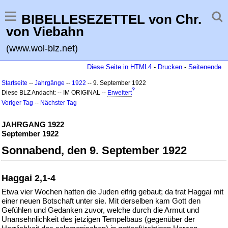
BIBELLESEZETTEL von Chr.
von Viebahn
(www.wol-blz.net)
Diese Seite in HTML4
-
Drucken
-
Seitenende
Startseite
--
Jahrgänge
--
1922
-- 9. September 1922
?
Diese BLZ Andacht: -- IM ORIGINAL --
Erweitert
Voriger Tag
--
Nächster Tag
JAHRGANG 1922
September 1922
Sonnabend, den 9. September 1922
Haggai 2,1-4
Etwa vier Wochen hatten die Juden eifrig gebaut; da trat Haggai mit
einer neuen Botschaft unter sie. Mit derselben kam Gott den
Gefühlen und Gedanken zuvor, welche durch die Armut und
Unansehnlichkeit des jetzigen Tempelbaus (gegenüber der