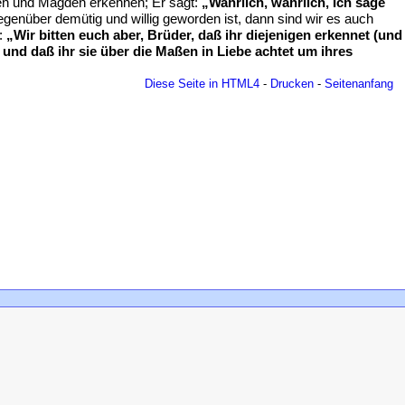
en und Mägden erkennen; Er sagt:
„Wahrlich, wahrlich, Ich sage
nüber demütig und willig geworden ist, dann sind wir es auch
s:
„Wir bitten euch aber, Brüder, daß ihr diejenigen erkennet (und
und daß ihr sie über die Maßen in Liebe achtet um ihres
Diese Seite in HTML4
-
Drucken
-
Seitenanfang