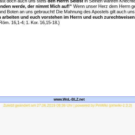
ßt doch auch uns stets
den Herrn Selbst
in Seinen wahren Knecht
enden werde, der nimmt Mich auf!“
Wenn unser Herz dem Herrn gege
nd Boten an uns gebraucht! Die Mahnung des Apostels gilt auch un
h arbeiten und euch vorstehen im Herrn und euch zurechtweisen 
Röm. 16,1-4; 1. Kor. 16,15-18.)
www.WoL-BLZ.net
Zuletzt geändert am 27.06.2019 08:36 Uhr | powered by PmWiki (pmwiki-2.3.3)