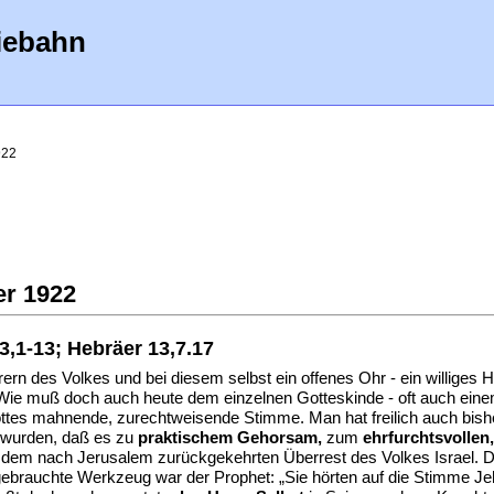
iebahn
922
er 1922
3,1-13; Hebräer 13,7.17
ern des Volkes und bei diesem selbst ein offenes Ohr - ein williges 
- Wie muß doch auch heute dem einzelnen Gotteskinde - oft auch eine
es mahnende, zurechtweisende Stimme. Man hat freilich auch bisher v
t wurden, daß es zu
praktischem Gehorsam,
zum
ehrfurchtsvollen
r dem nach Jerusalem zurückgekehrten Überrest des Volkes Israel. 
 gebrauchte Werkzeug war der Prophet: „Sie hörten auf die Stimme J