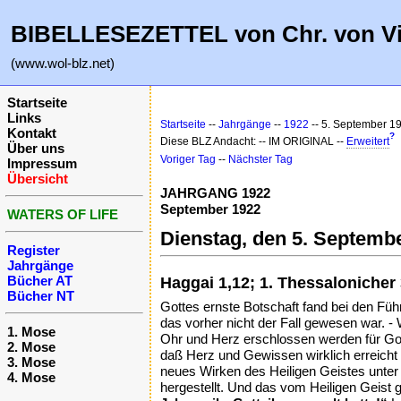
BIBELLESEZETTEL von Chr. von V
(www.wol-blz.net)
Startseite
Links
Startseite
--
Jahrgänge
--
1922
-- 5. September 1
Kontakt
?
Diese BLZ Andacht: -- IM ORIGINAL --
Erweitert
Über uns
Voriger Tag
--
Nächster Tag
Impressum
Übersicht
JAHRGANG 1922
September 1922
WATERS OF LIFE
Dienstag, den 5. Septemb
Register
Jahrgänge
Bücher AT
Haggai 1,12; 1. Thessalonicher 
Bücher NT
Gottes ernste Botschaft fand bei den Führ
das vorher nicht der Fall gewesen war. 
1. Mose
Ohr und Herz erschlossen werden für Gott
2. Mose
daß Herz und Gewissen wirklich erreich
3. Mose
neues Wirken des Heiligen Geistes unte
4. Mose
hergestellt. Und das vom Heiligen Geist