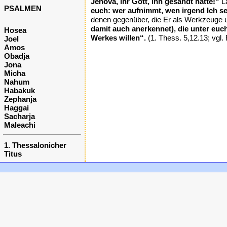
Jehova, ihr Gott, ihn gesandt hatte!“
La
PSALMEN
euch: wer aufnimmt, wen irgend Ich s
denen gegenüber, die Er als Werkzeuge u
damit auch anerkennet), die unter euc
Hosea
Werkes willen“.
(1. Thess. 5,12.13; vgl. 
Joel
Amos
Obadja
Jona
Micha
Nahum
Habakuk
Zephanja
Haggai
Sacharja
Maleachi
1. Thessalonicher
Titus