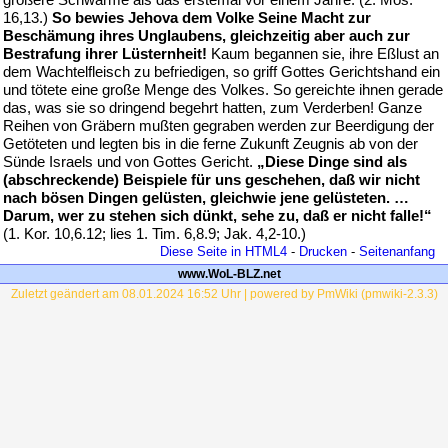
16,13.)
So bewies Jehova dem Volke Seine Macht zur
Beschämung ihres Unglaubens, gleichzeitig aber auch zur
Bestrafung ihrer Lüsternheit!
Kaum begannen sie, ihre Eßlust an
dem Wachtelfleisch zu befriedigen, so griff Gottes Gerichtshand ein
und tötete eine große Menge des Volkes. So gereichte ihnen gerade
das, was sie so dringend begehrt hatten, zum Verderben! Ganze
Reihen von Gräbern mußten gegraben werden zur Beerdigung der
Getöteten und legten bis in die ferne Zukunft Zeugnis ab von der
Sünde Israels und von Gottes Gericht.
„Diese Dinge sind als
(abschreckende) Beispiele für uns geschehen, daß wir nicht
nach bösen Dingen gelüsten, gleichwie jene gelüsteten. …
Darum, wer zu stehen sich dünkt, sehe zu, daß er nicht falle!“
(1. Kor. 10,6.12; lies 1. Tim. 6,8.9; Jak. 4,2-10.)
Diese Seite in HTML4
-
Drucken
-
Seitenanfang
www.WoL-BLZ.net
Zuletzt geändert am 08.01.2024 16:52 Uhr | powered by PmWiki (pmwiki-2.3.3)