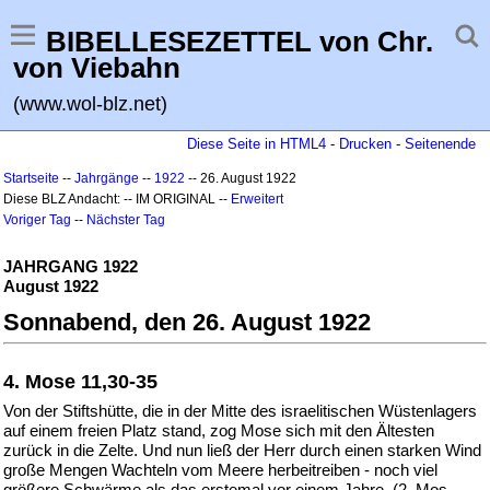
BIBELLESEZETTEL von Chr.
von Viebahn
(www.wol-blz.net)
Diese Seite in HTML4
-
Drucken
-
Seitenende
Startseite
--
Jahrgänge
--
1922
-- 26. August 1922
Diese BLZ Andacht: -- IM ORIGINAL --
Erweitert
Voriger Tag
--
Nächster Tag
JAHRGANG 1922
August 1922
Sonnabend, den 26. August 1922
4. Mose 11,30-35
Von der Stiftshütte, die in der Mitte des israelitischen Wüstenlagers
auf einem freien Platz stand, zog Mose sich mit den Ältesten
zurück in die Zelte. Und nun ließ der Herr durch einen starken Wind
große Mengen Wachteln vom Meere herbeitreiben - noch viel
größere Schwärme als das erstemal vor einem Jahre. (2. Mos.