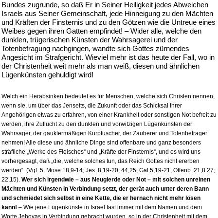
Bundes zugrunde, so daß Er in Seiner Heiligkeit jedes Abweichen
Israels aus Seiner Gemeinschaft, jede Hinneigung zu den Mächten
und Kräften der Finsternis und zu den Götzen wie die Untreue eines
Weibes gegen ihren Gatten empfindet! – Wider alle, welche den
dunklen, trügerischen Künsten der Wahrsagerei und der
Totenbefragung nachgingen, wandte sich Gottes zürnendes
Angesicht im Strafgericht. Wieviel mehr ist das heute der Fall, wo in
der Christenheit weit mehr als man weiß, diesen und ähnlichen
Lügenkünsten gehuldigt wird!
Welch ein Herabsinken bedeutet es für Menschen, welche sich Christen nennen,
wenn sie, um über das Jenseits, die Zukunft oder das Schicksal ihrer
Angehörigen etwas zu erfahren, von einer Krankheit oder sonstigen Not befreit zu
werden, ihre Zuflucht zu den dunklen und vorwitzigen Lügenkünsten der
Wahrsager, der gauklermäßigen Kurpfuscher, der Zauberer und Totenbefrager
nehmen! Alle diese und ähnliche Dinge sind offenbare und ganz besonders
sträfliche „Werke des Fleisches“ und „Kräfte der Finsternis“, und es wird uns
vorhergesagt, daß „die, welche solches tun, das Reich Gottes nicht ererben
werden“. (Vgl. 5. Mose 18,9-14; Jes. 8,19-20; 44,25; Gal 5,19-21; Offenb. 21,8.27;
22,15).
Wer sich irgendwie – aus Neugierde oder Not – mit solchen unreinen
Mächten und Künsten in Verbindung setzt, der gerät auch unter deren Bann
und schmiedet sich selbst in eine Kette, die er hernach nicht mehr lösen
kann!
– Wie jene Lügenkünste in Israel fast immer mit dem Namen und dem
Worte Jehovas in Verbindung gebracht wurden, so in der Christenheit mit dem