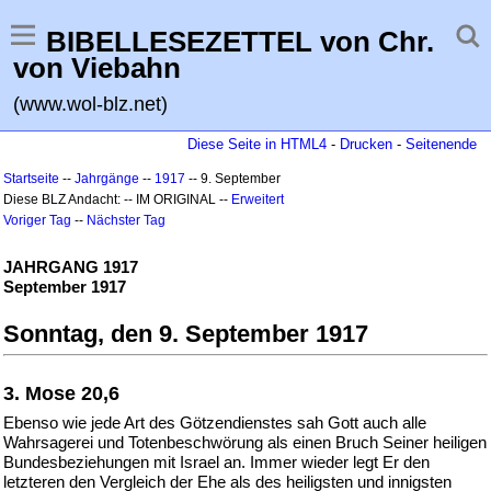
BIBELLESEZETTEL von Chr.
von Viebahn
(www.wol-blz.net)
Diese Seite in HTML4
-
Drucken
-
Seitenende
Startseite
--
Jahrgänge
--
1917
-- 9. September
Diese BLZ Andacht: -- IM ORIGINAL --
Erweitert
Voriger Tag
--
Nächster Tag
JAHRGANG 1917
September 1917
Sonntag, den 9. September 1917
3. Mose 20,6
Ebenso wie jede Art des Götzendienstes sah Gott auch alle
Wahrsagerei und Totenbeschwörung als einen Bruch Seiner heiligen
Bundesbeziehungen mit Israel an. Immer wieder legt Er den
letzteren den Vergleich der Ehe als des heiligsten und innigsten