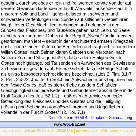
gesühnt, durch welches er rein und frei werden konnte von der auf
seinem Gewissen lastenden Schuld! Wie viele Tausende – auch in
unserem Volk und Land – gehen belastet mit schweren und
schwersten Verfehlungen und Sünden auf sittlichem Gebiet ihren
Weg! Unser Geschlecht liegt gebunden und gefangen in den
Sünden des Fleisches, und Tausende gehen nach Leib und Seele
elend daran zugrunde. Dabei ist der Begriff „
Sünde
“ für die meisten
gestrichen; man lebt – selbst in der erschütternd ernsten Kriegszeit
noch . nach seinen Lüsten und Begierden und fragt nichts nach dem
Willen Gottes, nach Seinen klaren Geboten und Verboten, nach
Seinem Zorn und Strafgericht! O, daß es dem Heiligen Geiste
Gottes noch gelänge, bei Tausenden ein Aufwachen des Gewissens
zu bewirken – geraden auf
diesem
Gebiet, das die Heilige Schrift
als ein so besonders schreckliches bezeichnet! (Lies 2. Tim. 3,1-7;
2. Petr. 2,9-22; Jud. 5-16) Solch ein Aufwachen muss beginnen bei
dem
Volke Gottes
, daß es sich erhebe aus dem Schlaf der
Gleichgültigkeit und jede Kette und Gebundenheit abschüttele in der
Kraft Gottes (lies Jes. 52,1-2) – daß es sich „reinige von
jeder
Befleckung des Fleisches und des Geistes und die Heiligung
(Lösung und Scheidung von
allem
Unreinen und Ungöttlichen)
vollende in der Furcht Gottes“! (2, Kor. 7,1)
Diese Seite in HTML4
-
Drucken
-
Seitenanfang
www.WoL-BLZ.net
Zuletzt geändert am 06.03.2014 09:22 Uhr | powered by PmWiki (pmwiki-2.3.3)