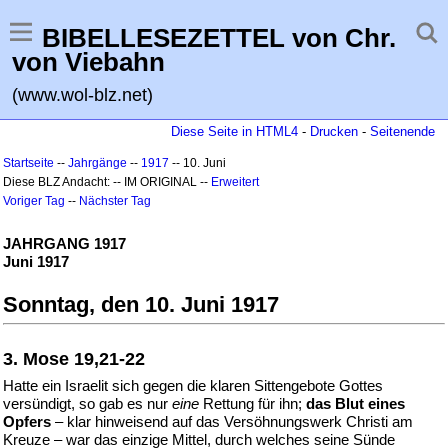
BIBELLESEZETTEL von Chr.
von Viebahn
(www.wol-blz.net)
Diese Seite in HTML4
-
Drucken
-
Seitenende
Startseite
--
Jahrgänge
--
1917
-- 10. Juni
Diese BLZ Andacht: -- IM ORIGINAL --
Erweitert
Voriger Tag
--
Nächster Tag
JAHRGANG 1917
Juni 1917
Sonntag, den 10. Juni 1917
3. Mose 19,21-22
Hatte ein Israelit sich gegen die klaren Sittengebote Gottes
versündigt, so gab es nur
eine
Rettung für ihn;
das Blut eines
Opfers
– klar hinweisend auf das Versöhnungswerk Christi am
Kreuze – war das einzige Mittel, durch welches seine Sünde