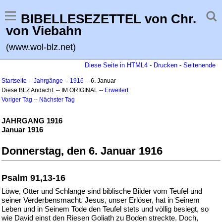
BIBELLESEZETTEL von Chr.
von Viebahn
(www.wol-blz.net)
Diese Seite in HTML4
-
Drucken
-
Seitenende
Startseite
--
Jahrgänge
--
1916
-- 6. Januar
Diese BLZ Andacht: -- IM ORIGINAL --
Erweitert
Voriger Tag
--
Nächster Tag
JAHRGANG 1916
Januar 1916
Donnerstag, den 6. Januar 1916
Psalm 91,13-16
Löwe, Otter und Schlange sind biblische Bilder vom Teufel und
seiner Verderbensmacht. Jesus, unser Erlöser, hat in Seinem
Leben und in Seinem Tode den Teufel stets und völlig besiegt, so
wie David einst den Riesen Goliath zu Boden streckte. Doch,