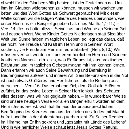
obwohl für den Glauben völlig besiegt, ist der Teufel noch da. Um
ihm im Glauben widerstehen zu können, müssen wir wachen und
beten und das Wort Gottes als Schwert gebrauchen! Mit dieser
Waffe können wir die listigen Anläufe des Feindes überwinden, wie
unser Herr uns ein Beispiel gegeben hat. (Lies Matth. 4,1-11.) –
Vers 14: Jesus hatte allezeit Seine Lust und Wonne an Seinem Gott
und dessen Wort. Wenn Kinder Gottes Niederlagen statt Sieg über
Welt und Sünde haben im täglichen Leben, so liegt das daran, daß
sie nicht ihre Freude und Kraft im Herrn und in Seinem Wort
suchen: „Die Freude am Herrn ist eure Stärke!“ (Neh. 8,10.) Wir
müssen vertraut werden mit unserem herrlichen Herrn und Seinem
kostbaren Namen – d.h. alles, was Er für uns ist, aus praktischer
Erfahrung und im täglichen Gebetsumgang mit Ihm kennen lernen.
Dann erfahren wir auch Seine Bewahruing und Befreiung in
Bedrängnissen äußerer und innerer Art. Sein Bei-uns-sein in der Not
ist noch etwas Größeres und Herrlicheres, als die Rettung aus
derselben. – Vers 16: Das erhabene Ziel, dem Gott alle Erlösten
zuführt, ist das ewige Leben in Seiner Herrlichkeit, das Schauen
alles dessen, was wir hier geglaubt haben. – In wunderbarer Weise
sind unsere heutigen Verse vor allen Dingen erfüllt worden an dem
Herrn Jesus Selbst. Gott hat Ihn aus der unaussprechlichen
Bedrängnis des Kreuzes und aus den Tiefen des Todes mit Macht
befreit und Ihn in der Auferstehung verherrlicht. Zu Seiner Rechten
im Himmel hat Er Ihn gekrönt und „gesättigt mit Lände des Lebens“.
Und in wie herrlicher Weise schaut jetzt Jesus Gottes Rettung,