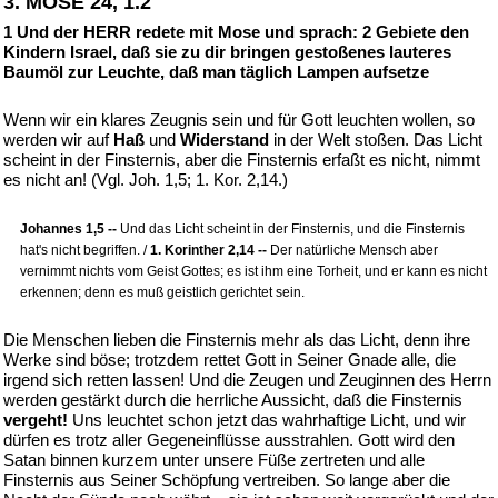
3. MOSE 24, 1.2
1 Und der HERR redete mit Mose und sprach: 2 Gebiete den
Kindern Israel, daß sie zu dir bringen gestoßenes lauteres
Baumöl zur Leuchte, daß man täglich Lampen aufsetze
Wenn wir ein klares Zeugnis sein und für Gott leuchten wollen, so
werden wir auf
Haß
und
Widerstand
in der Welt stoßen. Das Licht
scheint in der Finsternis, aber die Finsternis erfaßt es nicht, nimmt
es nicht an! (Vgl. Joh. 1,5; 1. Kor. 2,14.)
Johannes 1,5 --
Und das Licht scheint in der Finsternis, und die Finsternis
hat's nicht begriffen. /
1. Korinther 2,14 --
Der natürliche Mensch aber
vernimmt nichts vom Geist Gottes; es ist ihm eine Torheit, und er kann es nicht
erkennen; denn es muß geistlich gerichtet sein.
Die Menschen lieben die Finsternis mehr als das Licht, denn ihre
Werke sind böse; trotzdem rettet Gott in Seiner Gnade alle, die
irgend sich retten lassen! Und die Zeugen und Zeuginnen des Herrn
werden gestärkt durch die herrliche Aussicht, daß die Finsternis
vergeht!
Uns leuchtet schon jetzt das wahrhaftige Licht, und wir
dürfen es trotz aller Gegeneinflüsse ausstrahlen. Gott wird den
Satan binnen kurzem unter unsere Füße zertreten und alle
Finsternis aus Seiner Schöpfung vertreiben. So lange aber die