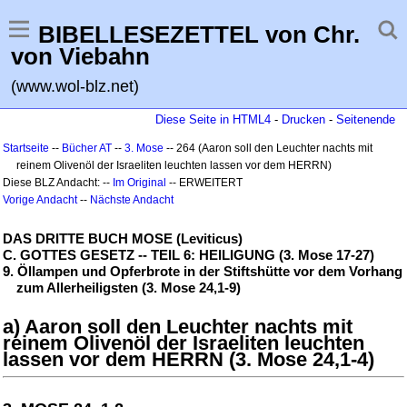
BIBELLESEZETTEL von Chr.
von Viebahn
(www.wol-blz.net)
Diese Seite in HTML4
-
Drucken
-
Seitenende
Startseite
--
Bücher AT
--
3. Mose
-- 264 (Aaron soll den Leuchter nachts mit
reinem Olivenöl der Israeliten leuchten lassen vor dem HERRN)
Diese BLZ Andacht: --
Im Original
-- ERWEITERT
Vorige Andacht
--
Nächste Andacht
DAS DRITTE BUCH MOSE (Leviticus)
C. GOTTES GESETZ -- TEIL 6: HEILIGUNG (3. Mose 17-27)
9. Öllampen und Opferbrote in der Stiftshütte vor dem Vorhang
zum Allerheiligsten (3. Mose 24,1-9)
a) Aaron soll den Leuchter nachts mit
reinem Olivenöl der Israeliten leuchten
lassen vor dem HERRN (3. Mose 24,1-4)