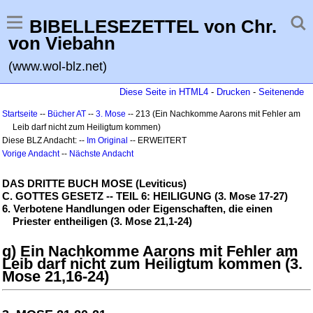
BIBELLESEZETTEL von Chr.
von Viebahn
(www.wol-blz.net)
Diese Seite in HTML4
-
Drucken
-
Seitenende
Startseite
--
Bücher AT
--
3. Mose
-- 213 (Ein Nachkomme Aarons mit Fehler am
Leib darf nicht zum Heiligtum kommen)
Diese BLZ Andacht: --
Im Original
-- ERWEITERT
Vorige Andacht
--
Nächste Andacht
DAS DRITTE BUCH MOSE (Leviticus)
C. GOTTES GESETZ -- TEIL 6: HEILIGUNG (3. Mose 17-27)
6. Verbotene Handlungen oder Eigenschaften, die einen
Priester entheiligen (3. Mose 21,1-24)
g) Ein Nachkomme Aarons mit Fehler am
Leib darf nicht zum Heiligtum kommen (3.
Mose 21,16-24)