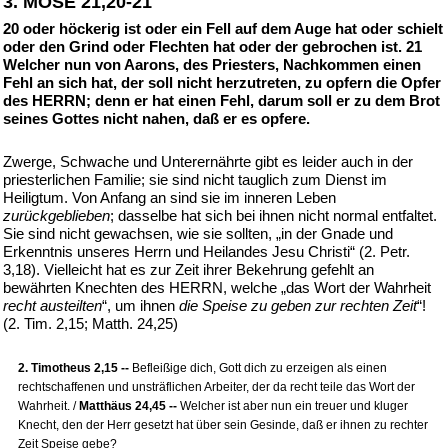
3. MOSE 21,20-21
20 oder höckerig ist oder ein Fell auf dem Auge hat oder schielt
oder den Grind oder Flechten hat oder der gebrochen ist. 21
Welcher nun von Aarons, des Priesters, Nachkommen einen
Fehl an sich hat, der soll nicht herzutreten, zu opfern die Opfer
des HERRN; denn er hat einen Fehl, darum soll er zu dem Brot
seines Gottes nicht nahen, daß er es opfere.
Zwerge, Schwache und Unterernährte gibt es leider auch in der
priesterlichen Familie; sie sind nicht tauglich zum Dienst im
Heiligtum. Von Anfang an sind sie im inneren Leben
zurückgeblieben
; dasselbe hat sich bei ihnen nicht normal entfaltet.
Sie sind nicht gewachsen, wie sie sollten, „in der Gnade und
Erkenntnis unseres Herrn und Heilandes Jesu Christi“ (2. Petr.
3,18). Vielleicht hat es zur Zeit ihrer Bekehrung gefehlt an
bewährten Knechten des HERRN, welche „das Wort der Wahrheit
recht austeilten
“, um ihnen
die Speise zu geben zur rechten Zeit
“!
(2. Tim. 2,15; Matth. 24,25)
2. Timotheus 2,15 --
Befleißige dich, Gott dich zu erzeigen als einen
rechtschaffenen und unsträflichen Arbeiter, der da recht teile das Wort der
Wahrheit. /
Matthäus 24,45 --
Welcher ist aber nun ein treuer und kluger
Knecht, den der Herr gesetzt hat über sein Gesinde, daß er ihnen zu rechter
Zeit Speise gebe?