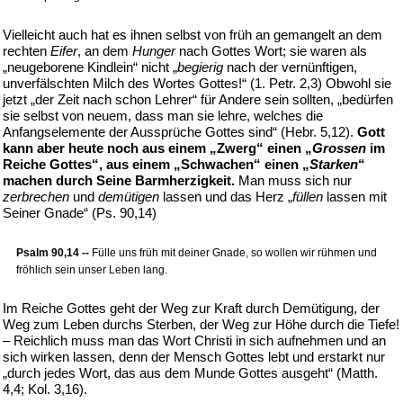
Vielleicht auch hat es ihnen selbst von früh an gemangelt an dem
rechten
Eifer
, an dem
Hunger
nach Gottes Wort; sie waren als
„neugeborene Kindlein“ nicht „
begierig
nach der vernünftigen,
unverfälschten Milch des Wortes Gottes!“ (1. Petr. 2,3) Obwohl sie
jetzt „der Zeit nach schon Lehrer“ für Andere sein sollten, „bedürfen
sie selbst von neuem, dass man sie lehre, welches die
Anfangselemente der Aussprüche Gottes sind“ (Hebr. 5,12).
Gott
kann aber heute noch aus einem „Zwerg“ einen „
Grossen
im
Reiche Gottes“, aus einem „Schwachen“ einen „
Starken
“
machen durch Seine Barmherzigkeit.
Man muss sich nur
zerbrechen
und
demütigen
lassen und das Herz „
füllen
lassen mit
Seiner Gnade“ (Ps. 90,14)
Psalm 90,14 --
Fülle uns früh mit deiner Gnade, so wollen wir rühmen und
fröhlich sein unser Leben lang.
Im Reiche Gottes geht der Weg zur Kraft durch Demütigung, der
Weg zum Leben durchs Sterben, der Weg zur Höhe durch die Tiefe!
– Reichlich muss man das Wort Christi in sich aufnehmen und an
sich wirken lassen, denn der Mensch Gottes lebt und erstarkt nur
„durch jedes Wort, das aus dem Munde Gottes ausgeht“ (Matth.
4,4; Kol. 3,16).