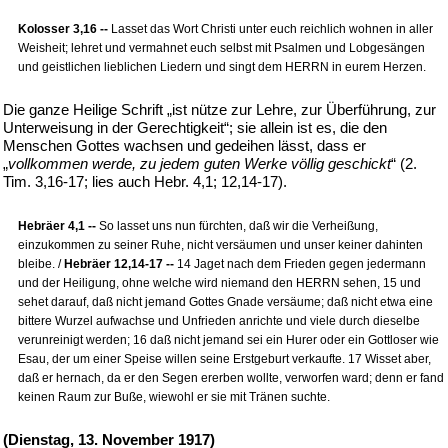
Kolosser 3,16 --
Lasset das Wort Christi unter euch reichlich wohnen in aller
Weisheit; lehret und vermahnet euch selbst mit Psalmen und Lobgesängen
und geistlichen lieblichen Liedern und singt dem HERRN in eurem Herzen.
Die ganze Heilige Schrift „ist nütze zur Lehre, zur Überführung, zur
Unterweisung in der Gerechtigkeit“; sie allein ist es, die den
Menschen Gottes wachsen und gedeihen lässt, dass er
„
vollkommen werde, zu jedem guten Werke völlig geschickt
“ (2.
Tim. 3,16-17; lies auch Hebr. 4,1; 12,14-17).
Hebräer 4,1 --
So lasset uns nun fürchten, daß wir die Verheißung,
einzukommen zu seiner Ruhe, nicht versäumen und unser keiner dahinten
bleibe. /
Hebräer 12,14-17 --
14 Jaget nach dem Frieden gegen jedermann
und der Heiligung, ohne welche wird niemand den HERRN sehen, 15 und
sehet darauf, daß nicht jemand Gottes Gnade versäume; daß nicht etwa eine
bittere Wurzel aufwachse und Unfrieden anrichte und viele durch dieselbe
verunreinigt werden; 16 daß nicht jemand sei ein Hurer oder ein Gottloser wie
Esau, der um einer Speise willen seine Erstgeburt verkaufte. 17 Wisset aber,
daß er hernach, da er den Segen ererben wollte, verworfen ward; denn er fand
keinen Raum zur Buße, wiewohl er sie mit Tränen suchte.
(Dienstag, 13. November 1917)