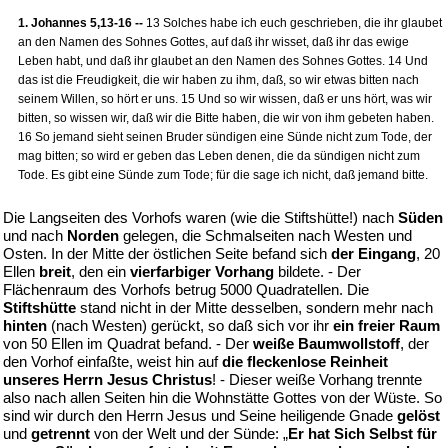
1. Johannes 5,13-16 --
13 Solches habe ich euch geschrieben, die ihr glaubet
an den Namen des Sohnes Gottes, auf daß ihr wisset, daß ihr das ewige
Leben habt, und daß ihr glaubet an den Namen des Sohnes Gottes. 14 Und
das ist die Freudigkeit, die wir haben zu ihm, daß, so wir etwas bitten nach
seinem Willen, so hört er uns. 15 Und so wir wissen, daß er uns hört, was wir
bitten, so wissen wir, daß wir die Bitte haben, die wir von ihm gebeten haben.
16 So jemand sieht seinen Bruder sündigen eine Sünde nicht zum Tode, der
mag bitten; so wird er geben das Leben denen, die da sündigen nicht zum
Tode. Es gibt eine Sünde zum Tode; für die sage ich nicht, daß jemand bitte.
Die Langseiten des Vorhofs waren (wie die Stiftshütte!) nach
Süden
und nach
Norden
gelegen, die Schmalseiten nach Westen und
Osten. In der Mitte der östlichen Seite befand sich
der Eingang
, 20
Ellen
breit
, den ein
vierfarbiger Vorhang
bildete. - Der
Flächenraum des Vorhofs betrug 5000 Quadratellen. Die
Stiftshütte
stand nicht in der Mitte desselben, sondern mehr nach
hinten
(nach Westen) gerückt, so daß sich vor ihr
ein freier Raum
von 50 Ellen im Quadrat befand. - Der
weiße Baumwollstoff
, der
den Vorhof einfaßte, weist hin auf
die fleckenlose Reinheit
unseres Herrn Jesus Christus
! - Dieser weiße Vorhang trennte
also nach allen Seiten hin die Wohnstätte Gottes von der Wüste. So
sind wir durch den Herrn Jesus und Seine heiligende Gnade
gelöst
und
getrennt
von der Welt und der Sünde: „
Er hat Sich Selbst für