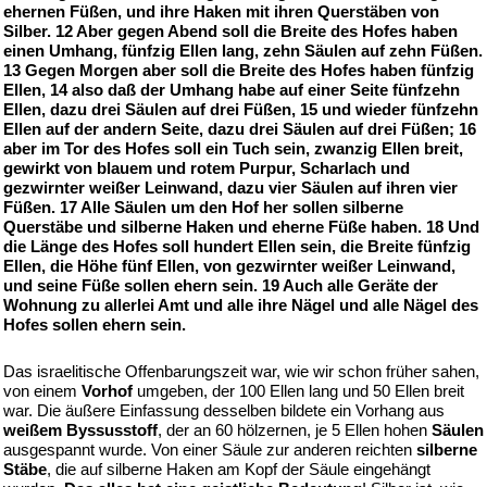
ehernen Füßen, und ihre Haken mit ihren Querstäben von
Silber. 12 Aber gegen Abend soll die Breite des Hofes haben
einen Umhang, fünfzig Ellen lang, zehn Säulen auf zehn Füßen.
13 Gegen Morgen aber soll die Breite des Hofes haben fünfzig
Ellen, 14 also daß der Umhang habe auf einer Seite fünfzehn
Ellen, dazu drei Säulen auf drei Füßen, 15 und wieder fünfzehn
Ellen auf der andern Seite, dazu drei Säulen auf drei Füßen; 16
aber im Tor des Hofes soll ein Tuch sein, zwanzig Ellen breit,
gewirkt von blauem und rotem Purpur, Scharlach und
gezwirnter weißer Leinwand, dazu vier Säulen auf ihren vier
Füßen. 17 Alle Säulen um den Hof her sollen silberne
Querstäbe und silberne Haken und eherne Füße haben. 18 Und
die Länge des Hofes soll hundert Ellen sein, die Breite fünfzig
Ellen, die Höhe fünf Ellen, von gezwirnter weißer Leinwand,
und seine Füße sollen ehern sein. 19 Auch alle Geräte der
Wohnung zu allerlei Amt und alle ihre Nägel und alle Nägel des
Hofes sollen ehern sein.
Das israelitische Offenbarungszeit war, wie wir schon früher sahen,
von einem
Vorhof
umgeben, der 100 Ellen lang und 50 Ellen breit
war. Die äußere Einfassung desselben bildete ein Vorhang aus
weißem Byssusstoff
, der an 60 hölzernen, je 5 Ellen hohen
Säulen
ausgespannt wurde. Von einer Säule zur anderen reichten
silberne
Stäbe
, die auf silberne Haken am Kopf der Säule eingehängt