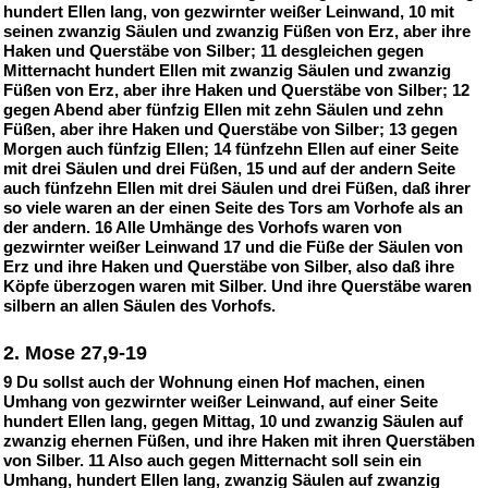
hundert Ellen lang, von gezwirnter weißer Leinwand, 10 mit
seinen zwanzig Säulen und zwanzig Füßen von Erz, aber ihre
Haken und Querstäbe von Silber; 11 desgleichen gegen
Mitternacht hundert Ellen mit zwanzig Säulen und zwanzig
Füßen von Erz, aber ihre Haken und Querstäbe von Silber; 12
gegen Abend aber fünfzig Ellen mit zehn Säulen und zehn
Füßen, aber ihre Haken und Querstäbe von Silber; 13 gegen
Morgen auch fünfzig Ellen; 14 fünfzehn Ellen auf einer Seite
mit drei Säulen und drei Füßen, 15 und auf der andern Seite
auch fünfzehn Ellen mit drei Säulen und drei Füßen, daß ihrer
so viele waren an der einen Seite des Tors am Vorhofe als an
der andern. 16 Alle Umhänge des Vorhofs waren von
gezwirnter weißer Leinwand 17 und die Füße der Säulen von
Erz und ihre Haken und Querstäbe von Silber, also daß ihre
Köpfe überzogen waren mit Silber. Und ihre Querstäbe waren
silbern an allen Säulen des Vorhofs.
2. Mose 27,9-19
9 Du sollst auch der Wohnung einen Hof machen, einen
Umhang von gezwirnter weißer Leinwand, auf einer Seite
hundert Ellen lang, gegen Mittag, 10 und zwanzig Säulen auf
zwanzig ehernen Füßen, und ihre Haken mit ihren Querstäben
von Silber. 11 Also auch gegen Mitternacht soll sein ein
Umhang, hundert Ellen lang, zwanzig Säulen auf zwanzig