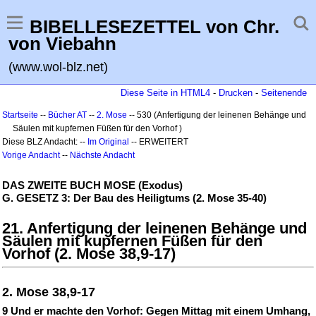
BIBELLESEZETTEL von Chr.
von Viebahn
(www.wol-blz.net)
Diese Seite in HTML4
-
Drucken
-
Seitenende
Startseite
--
Bücher AT
--
2. Mose
-- 530 (Anfertigung der leinenen Behänge und
Säulen mit kupfernen Füßen für den Vorhof )
Diese BLZ Andacht: --
Im Original
-- ERWEITERT
Vorige Andacht
--
Nächste Andacht
DAS ZWEITE BUCH MOSE (Exodus)
G. GESETZ 3: Der Bau des Heiligtums (2. Mose 35-40)
21. Anfertigung der leinenen Behänge und
Säulen mit kupfernen Füßen für den
Vorhof (2. Mose 38,9-17)
2. Mose 38,9-17
9 Und er machte den Vorhof: Gegen Mittag mit einem Umhang,