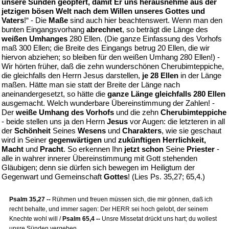
unsere Sünden geopfert, damit Er uns herausnehme aus der
jetzigen bösen Welt nach dem Willen unseres Gottes und
Vaters
!“ - Die
Maße
sind auch hier beachtenswert. Wenn man den
bunten Eingangsvorhang
abrechnet
, so beträgt die Länge des
weißen Umhanges
280 Ellen. (Die ganze Einfassung des Vorhofs
maß 300 Ellen; die Breite des Eingangs betrug 20 Ellen, die wir
hiervon abziehen; so bleiben für den weißen Umhang 280 Ellen!) -
Wir hörten früher, daß die zehn wunderschönen Cherubimteppiche,
die gleichfalls den Herrn Jesus darstellen,
je 28 Ellen
in der Länge
maßen. Hätte man sie statt der Breite der Länge nach
aneinandergesetzt, so hätte die
ganze Länge gleichfalls 280 Ellen
ausgemacht. Welch wunderbare Übereinstimmung der Zahlen! -
Der
weiße Umhang des Vorhofs
und die zehn
Cherubimteppiche
- beide stellen uns ja den Herrn
Jesus
vor Augen: die letzteren in all
der
Schönheit
Seines
Wesens
und
Charakters
, wie sie geschaut
wird in Seiner
gegenwärtigen
und
zukünftigen Herrlichkeit,
Macht
und
Pracht
. So erkennen Ihn
jetzt schon
Seine
Priester
-
alle in wahrer innerer Übereinstimmung mit Gott stehenden
Gläubigen; denn sie dürfen sich bewegen im Heiligtum der
Gegenwart und Gemeinschaft
Gottes
! (Lies Ps. 35,27; 65,4.)
Psalm 35,27 --
Rühmen und freuen müssen sich, die mir gönnen, daß ich
recht behalte, und immer sagen: Der HERR sei hoch gelobt, der seinem
Knechte wohl will /
Psalm 65,4 --
Unsre Missetat drückt uns hart; du wollest
unsre Sünden vergeben.