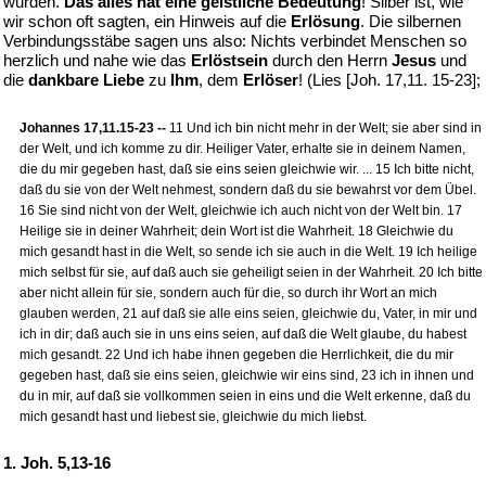
wurden.
Das alles hat eine geistliche Bedeutung
! Silber ist, wie
wir schon oft sagten, ein Hinweis auf die
Erlösung
. Die silbernen
Verbindungsstäbe sagen uns also: Nichts verbindet Menschen so
herzlich und nahe wie das
Erlöstsein
durch den Herrn
Jesus
und
die
dankbare Liebe
zu
Ihm
, dem
Erlöser
! (Lies [Joh. 17,11. 15-23];
Johannes 17,11.15-23 --
11 Und ich bin nicht mehr in der Welt; sie aber sind in
der Welt, und ich komme zu dir. Heiliger Vater, erhalte sie in deinem Namen,
die du mir gegeben hast, daß sie eins seien gleichwie wir. ... 15 Ich bitte nicht,
daß du sie von der Welt nehmest, sondern daß du sie bewahrst vor dem Übel.
16 Sie sind nicht von der Welt, gleichwie ich auch nicht von der Welt bin. 17
Heilige sie in deiner Wahrheit; dein Wort ist die Wahrheit. 18 Gleichwie du
mich gesandt hast in die Welt, so sende ich sie auch in die Welt. 19 Ich heilige
mich selbst für sie, auf daß auch sie geheiligt seien in der Wahrheit. 20 Ich bitte
aber nicht allein für sie, sondern auch für die, so durch ihr Wort an mich
glauben werden, 21 auf daß sie alle eins seien, gleichwie du, Vater, in mir und
ich in dir; daß auch sie in uns eins seien, auf daß die Welt glaube, du habest
mich gesandt. 22 Und ich habe ihnen gegeben die Herrlichkeit, die du mir
gegeben hast, daß sie eins seien, gleichwie wir eins sind, 23 ich in ihnen und
du in mir, auf daß sie vollkommen seien in eins und die Welt erkenne, daß du
mich gesandt hast und liebest sie, gleichwie du mich liebst.
1. Joh. 5,13-16