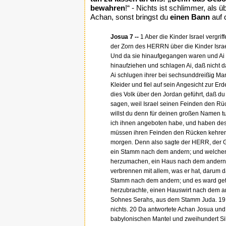
bewahren
!“ - Nichts ist schlimmer, als
Achan, sonst bringst du
einen Bann
auf 
Josua 7 --
1 Aber die Kinder Israel verg
der Zorn des HERRN über die Kinder Israe
Und da sie hinaufgegangen waren und Ai e
hinaufziehen und schlagen Ai, daß nicht d
Ai schlugen ihrer bei sechsunddreißig Ma
Kleider und fiel auf sein Angesicht zur E
dies Volk über den Jordan geführt, daß du
sagen, weil Israel seinen Feinden den R
willst du denn für deinen großen Namen t
ich ihnen angeboten habe, und haben des 
müssen ihren Feinden den Rücken kehren; de
morgen. Denn also sagte der HERR, der Got
ein Stamm nach dem andern; und welchen S
herzumachen, ein Haus nach dem andern; 
verbrennen mit allem, was er hat, darum 
Stamm nach dem andern; und es ward getro
herzubrachte, einen Hauswirt nach dem an
Sohnes Serahs, aus dem Stamm Juda. 19 U
nichts. 20 Da antwortete Achan Josua und
babylonischen Mantel und zweihundert Silb