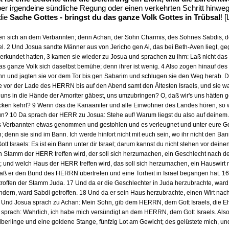
 über irgendeine sündliche Regung oder einen verkehrten Schritt hinw
die
Sache Gottes - bringst du das ganze Volk Gottes in Trübsal
! 
riffen sich an dem Verbannten; denn Achan, der Sohn Charmis, des Sohnes Sabdi
l. 2 Und Josua sandte Männer aus von Jericho gen Ai, das bei Beth-Aven liegt, ge
rkundet hatten, 3 kamen sie wieder zu Josua und sprachen zu ihm: Laß nicht das 
as ganze Volk sich daselbst bemühe; denn ihrer ist wenig. 4 Also zogen hinauf des
nn und jagten sie vor dem Tor bis gen Sabarim und schlugen sie den Weg herab. D
rde vor der Lade des HERRN bis auf den Abend samt den Ältesten Israels, und sie 
 uns in die Hände der Amoriter gäbest, uns umzubringen? O, daß wir's uns hätten ge
ücken kehrt? 9 Wenn das die Kanaaniter und alle Einwohner des Landes hören, s
un? 10 Da sprach der HERR zu Josua: Stehe auf! Warum liegst du also auf deinem A
Verbannten etwas genommen und gestohlen und es verleugnet und unter eure Gerät
nn sie sind im Bann. Ich werde hinfort nicht mit euch sein, wo ihr nicht den Bann 
t Israels: Es ist ein Bann unter dir Israel; darum kannst du nicht stehen vor dein
tamm der HERR treffen wird, der soll sich herzumachen, ein Geschlecht nach dem
und welch Haus der HERR treffen wird, das soll sich herzumachen, ein Hauswirt 
daß er den Bund des HERRN übertreten und eine Torheit in Israel begangen hat. 16
ffen der Stamm Juda. 17 Und da er die Geschlechter in Juda herzubrachte, ward g
dern, ward Sabdi getroffen. 18 Und da er sein Haus herzubrachte, einen Wirt na
nd Josua sprach zu Achan: Mein Sohn, gib dem HERRN, dem Gott Israels, die Ehr
 sprach: Wahrlich, ich habe mich versündigt an dem HERRN, dem Gott Israels. Also
erlinge und eine goldene Stange, fünfzig Lot am Gewicht; des gelüstete mich, und 