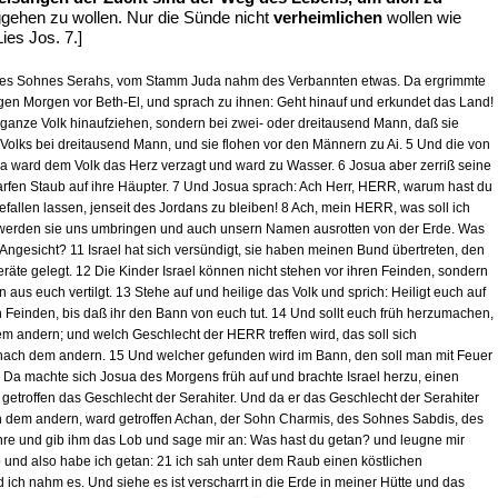
eggehen zu wollen. Nur die Sünde nicht
verheimlichen
wollen wie
[Lies Jos. 7.]
s, des Sohnes Serahs, vom Stamm Juda nahm des Verbannten etwas. Da ergrimmte
gen Morgen vor Beth-El, und sprach zu ihnen: Geht hinauf und erkundet das Land!
ganze Volk hinaufziehen, sondern bei zwei- oder dreitausend Mann, daß sie
 Volks bei dreitausend Mann, und sie flohen vor den Männern zu Ai. 5 Und die von
a ward dem Volk das Herz verzagt und ward zu Wasser. 6 Josua aber zerriß seine
warfen Staub auf ihre Häupter. 7 Und Josua sprach: Ach Herr, HERR, warum hast du
fallen lassen, jenseit des Jordans zu bleiben! 8 Ach, mein HERR, was soll ich
o werden sie uns umbringen und auch unsern Namen ausrotten von der Erde. Was
ngesicht? 11 Israel hat sich versündigt, sie haben meinen Bund übertreten, den
e gelegt. 12 Die Kinder Israel können nicht stehen vor ihren Feinden, sondern
aus euch vertilgt. 13 Stehe auf und heilige das Volk und sprich: Heiligt euch auf
en Feinden, bis daß ihr den Bann von euch tut. 14 Und sollt euch früh herzumachen,
 andern; und welch Geschlecht der HERR treffen wird, das soll sich
nach dem andern. 15 Und welcher gefunden wird im Bann, den soll man mit Feuer
 Da machte sich Josua des Morgens früh auf und brachte Israel herzu, einen
etroffen das Geschlecht der Serahiter. Und da er das Geschlecht der Serahiter
ch dem andern, ward getroffen Achan, der Sohn Charmis, des Sohnes Sabdis, des
e und gib ihm das Lob und sage mir an: Was hast du getan? und leugne mir
 und also habe ich getan: 21 ich sah unter dem Raub einen köstlichen
ich nahm es. Und siehe es ist verscharrt in die Erde in meiner Hütte und das