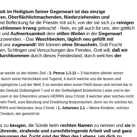
Gott im Heiligtum Seiner Gegenwart ist das einzige
den, Oberflächlichmachenden, Niederziehenden und
nd Befleckung für die Priester mit sich, von der sie sich zu
reinigen
schlimmen Irrweg
gebracht! - Nein, es gilt auch für uns, den göttlich
t
und
Aufmerksamkeit
dem
stillen Weilen
in der
Gegenwart
zuwenden. - Das
Waschbecken, täglich neu gefüllt mit
nd uns
zugewandt
! Wir können
ohne Straucheln
, Gott Frucht
en, Schlingen und Versuchungen des Feindes. Gott will,
daß wir
indurchkommen
durch dieses Feindesland, durch welches
der
ar werde zu der letzten Zeit. /
2. Petrus 1,3-11 --
3 Nachdem allerlei seiner
t durch seine Herrlichkeit und Tugend, 4 durch welche uns die teuren und
vergängliche Lust der Welt; 5 so wendet allen euren Fleiß daran und reichet dar in
 Geduld Gottseligkeit 7 und in der Gottseligkeit brüderliche Liebe und in der
 lassen in der Erkenntnis unsers HERRN Jesu Christi; 9 welcher aber solches nicht
o mehr Fleiß, eure Berufung und Erwählung festzumachen; denn wo ihr solches tut,
ERRN und Heilandes Jesu Christi. /
1. Johannes 2,1 --
Meine Kindlein, solches
ristum, der gerecht ist.
s zu
beugen
, die Sünde beim
rechten Namen
zu nennen und
sie
in
hrende, strafende und zurechtbringende Arbeit voll und ganz
weisungen der Zucht sind der Weg des Lebens, um dich zu