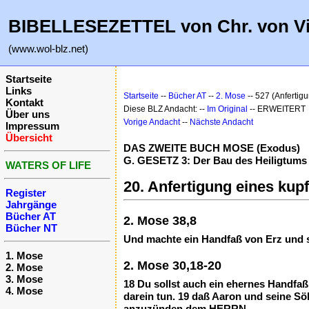
BIBELLESEZETTEL von Chr. von V
(www.wol-blz.net)
Startseite
Links
Startseite
--
Bücher AT
--
2. Mose
-- 527 (Anfertig
Kontakt
Diese BLZ Andacht: --
Im Original
-- ERWEITERT
Über uns
Vorige Andacht
--
Nächste Andacht
Impressum
Übersicht
DAS ZWEITE BUCH MOSE (Exodus)
G. GESETZ 3: Der Bau des Heiligtums 
WATERS OF LIFE
20. Anfertigung eines kup
Register
Jahrgänge
Bücher AT
2. Mose 38,8
Bücher NT
Und machte ein Handfaß von Erz und se
1. Mose
2. Mose 30,18-20
2. Mose
3. Mose
18 Du sollst auch ein ehernes Handfaß
4. Mose
darein tun. 19 daß Aaron und seine Sö
anzuzünden dem HERRN