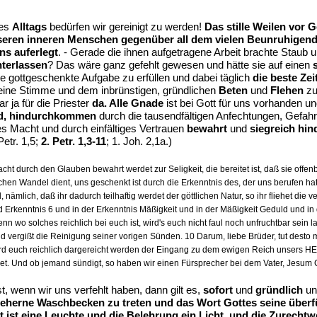
es
Alltags
bedürfen wir gereinigt zu werden!
Das stille Weilen vor 
seren inneren Menschen gegenüber all dem vielen Beunruhigen
ns auferlegt
. - Gerade die ihnen aufgetragene Arbeit brachte Staub u
terlassen
? Das wäre ganz gefehlt gewesen und hätte sie auf einen
e gottgeschenkte Aufgabe zu erfüllen und dabei täglich
die beste Zei
eine Stimme und dem inbrünstigen, gründlichen
Beten
und
Flehen
zu
ar ja für die Priester
da. Alle Gnade
ist bei Gott für uns vorhanden u
, hindurchkommen
durch die tausendfältigen Anfechtungen, Gefahr
s Macht und durch einfältiges Vertrauen
bewahrt
und
siegreich h
Petr. 1,5;
2. Petr. 1,3-11
; 1. Joh. 2,1a.)
cht durch den Glauben bewahrt werdet zur Seligkeit, die bereitet ist, daß sie offenb
ichen Wandel dient, uns geschenkt ist durch die Erkenntnis des, der uns berufen ha
nämlich, daß ihr dadurch teilhaftig werdet der göttlichen Natur, so ihr fliehet die 
kenntnis 6 und in der Erkenntnis Mäßigkeit und in der Mäßigkeit Geduld und in der
nn wo solches reichlich bei euch ist, wird's euch nicht faul noch unfruchtbar sein
 und vergißt die Reinigung seiner vorigen Sünden. 10 Darum, liebe Brüder, tut dest
 wird euch reichlich dargereicht werden der Eingang zu dem ewigen Reich unsers H
iget. Und ob jemand sündigt, so haben wir einen Fürsprecher bei dem Vater, Jesum Ch
 wenn wir uns verfehlt haben, dann gilt es,
sofort
und
gründlich
un
 eherne Waschbecken zu treten und das Wort Gottes seine überfü
 ist eine Leuchte und die Belehrung ein Licht, und die Zurecht