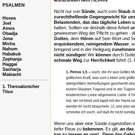
PSALMEN
Nicht nur von
Sünde
, auch vom
Staub
d
zurechthelfende Gegengewicht für un
Hosea
Belastenden, das das tägliche Leben u
Joel
hatten. Sollten sie deshalb diese Arbeit
un
Amos
gewiesenen Weg der Pflicht zu gehen - di
Obadja
Jona
Gottes
, dem
Hören
auf Sein Wort und S
Micha
erquickendem, reinigendem Wasser
, w
Nahum
bringend und in der Heiligung
zunehmend
Habakuk
nicht sündigen
! Wir
können
durch Gotte
Zephanja
schmale Weg
zur
Herrlichkeit
führt! (1. 
Haggai
Sacharja
1. Petrus 1,5 --
euch, die ihr aus Gottes Ma
Maleachi
göttlichen Kraft, was zum Leben und göttl
allergrößten Verheißungen geschenkt sind, 
1. Thessalonicher
eurem Glauben Tugend und in der Tugend Er
Titus
brüderlichen Liebe allgemeine Liebe. 8 De
hat, der ist blind und tappt mit der Hand
werdet ihr nicht straucheln, 11 und also
schreibe ich euch, auf daß ihr nicht sünd
Wenn uns aber eine Sünde zugestoßen ist,
tiefer Reue zu
bekennen
. Es gilt,
an das
tun zu lassen an uns! „Denn das Gebot