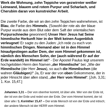
Werk die Wohnung, zehn Teppiche von gezwirnter weißer
Leinwand, blauem und rotem Purpur und Scharlach, und
Cherubim daran von kunstreicher Arbeit.
Die zweite Farbe, die wir an den zehn Teppichen wahrnehmen, ist
Blau
, die Farbe des
Himmels
. (Sowohl der rote als der blaue
Purpur wurde aus dem Blut oder dem Saft der orientalischen
Purpurschnecke
gewonnen!)
Unser Herr Jesus hat Seine
himmlische Herkunft hier in der Welt keinen Augenblick
verleugnet
! Er sagte zu den Juden: „Ich rede zu euch von
himmlischen Dingen. Niemand aber ist in den Himmel
hinaufgestiegen außer Dem, der vom Himmel gekommen ist,
nämlich des Menschen Sohn, der (auch während Er auf der
Erde wandelt) im Himmel ist
!“ - Der Apostel Paulus legt unserem
hochgelobten Herrn den Namen „
der Himmlische
“ bei: „Wie der
Himmlische
(der Herr
Jesus
), so auch
die Himmlischen
(die
wahren
Gläubigen
)!“ Ja, Er war der von
oben
Gekommene, der in
jeder Hinsicht über allen stand, „
der Herr vom Himmel
“. [Joh. 3,31;
1. Kor. 15,47.]
Johannes 3,31 --
Der von obenher kommt, ist über alle. Wer von der Erde ist,
der ist von der Erde und redet von der Erde. Der vom Himmel kommt, der ist
über alle /
1. Korinther 15,47 --
Der erste Mensch ist von der Erde und irdisch;
der andere Mensch ist der HERR vom Himmel.