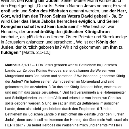
Welt als den
König der Juden
. Seiner Mutter Maria wurde durch
den Engel gesagt: „Du sollst Seinen Namen
Jesus
nennen; Er wird
groß
sein und
Sohn des Höchsten
genannt werden, und
der Herr,
Gott, wird Ihm den Thron Seines Vaters David geben! - Ja, Er
wird über das Haus Jakobs herrschen ewiglich, und Seiner
Königsherrschaft wird kein Ende sein
!“ - Wie bestürzt war
Herodes, der
unrechtmäßig
den
jüdischen Königsthron
innehatte, als plötzlich aus fernem Osten Priester und Sternkundige
in Jerusalem anlangten und sprachen: „ Wo ist der
König der
Juden
, der kürzlich geboren ist? Wir sind gekommen, um
Ihm
zu
huldigen
!“ [Matth. 2,1-12.]
Matthäus 2,1-12 --
1 Da Jesus geboren war zu Bethlehem im jüdischen
Lande, zur Zeit des Königs Herodes, siehe, da kamen die Weisen vom
Morgenland nach Jerusalem und sprachen: 2 Wo ist der neugeborene König
der Juden? Wir haben seinen Stern gesehen im Morgenland und sind
gekommen, ihn anzubeten. 3 Da das der König Herodes hörte, erschrak er
und mit ihm das ganze Jerusalem. 4 Und ließ versammeln alle Hohenpriester
und Schriftgelehrten unter dem Volk und erforschte von ihnen, wo Christus
sollte geboren werden. 5 Und sie sagten ihm: Zu Bethlehem im jüdischen
Lande; denn also steht geschrieben durch den Propheten: 6 "Und du
Bethlehem im jüdischen Lande bist mitnichten die kleinste unter den Fürsten
Juda's; denn aus dir soll mir kommen der Herzog, der über mein Volk Israel ein
HERR sei." 7 Da berief Herodes die Weisen heimlich und erlernte mit Fleiß