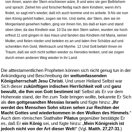
von ihnen, wann der Stern erschienen wäre, 8 und wies sie gen Bethlehem
und sprach: Ziehet hin und forschet fleißig nach dem Kindlein; wenn ihr's
findet, so sagt mir's wieder, daß ich auch komme und es anbete. 9 Als sie nun
den König gehört hatten, zogen sie hin. Und siehe, der Stern, den sie im
Morgenland gesehen hatten, ging vor ihnen hin, bis daß er kam und stand
oben über, da das Kindlein war. 10 Da sie den Stern sahen, wurden sie hoch
erfreut 11 und gingen in das Haus und fanden das Kindlein mit Maria, seiner
Mutter, und fielen nieder und beteten es an und taten ihre Schätze auf und
schenkten ihm Gold, Weihrauch und Myrrhe. 12 Und Gott befahl ihnen im
Traum, daß sie sich nicht sollten wieder zu Herodes lenken; und sie zogen
durch einen anderen Weg wieder in ihr Land.
Die alttestamentlichen Propheten können sich nicht genug tun in der
Ankündigung und Beschreibung der
weltumfassenden
Königsherrschaft Jesu Christi
. Und unser Heiland Selbst war
Sich dieser
zukünftigen irdischen Herrlichkeit voll
und
ganz
bewußt, die Ihm von Gott bestimmt ist
! Selbst als Er vor dem
Hohenrate stand, der Ihn zum Tode bringen wollte, bekannte Er Sich
als
den gottgesandten Messias Israels
und fügte hinzu: „
Ihr
werdet des Menschen Sohn sitzen sehen zur Rechten der
Macht Gottes und wiederkommen in den Wolken des Himmels
.“
Auch dem römischen Statthalter
Pilatus
gegenüber bestätigte Er
es, daß Er
ein König
sei, und fügte hinzu: „
Mein Königreich ist
jedoch nicht von der Art dieser Welt
!“ (Vgl.
Matth. 27,27-31
.)