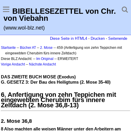
BIBELLESEZETTEL von Chr.
von Viebahn
(www.wol-blz.net)
Diese Seite in HTML4
-
Drucken
-
Seitenende
Startseite
--
Bücher AT
--
2. Mose
-- 459 (Anfertigung von zehn Teppichen mit
eingewebten Cherubim fürs innere Zeltdach)
Diese BLZ Andacht: --
Im Original
-- ERWEITERT
Vorige Andacht
--
Nächste Andacht
DAS ZWEITE BUCH MOSE (Exodus)
G. GESETZ 3: Der Bau des Heiligtums (2. Mose 35-40)
6. Anfertigung von zehn Teppichen mit
eingewebten Cherubim fürs innere
Zeltdach (2. Mose 36,8-13)
2. Mose 36,8
8 Also machten alle weisen Männer unter den Arbeitern am