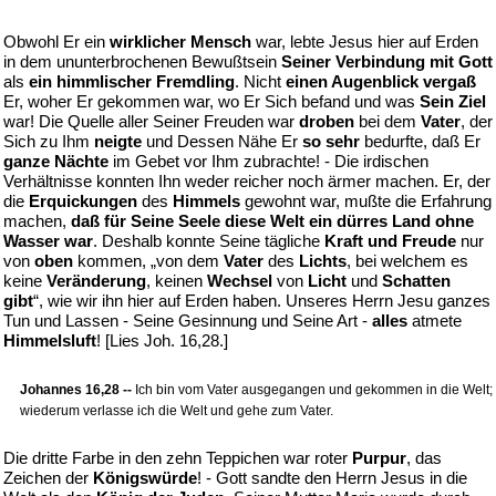
Obwohl Er ein
wirklicher Mensch
war, lebte Jesus hier auf Erden
in dem ununterbrochenen Bewußtsein
Seiner Verbindung mit Gott
als
ein himmlischer Fremdling
. Nicht
einen Augenblick vergaß
Er, woher Er gekommen war, wo Er Sich befand und was
Sein Ziel
war! Die Quelle aller Seiner Freuden war
droben
bei dem
Vater
, der
Sich zu Ihm
neigte
und Dessen Nähe Er
so sehr
bedurfte, daß Er
ganze Nächte
im Gebet vor Ihm zubrachte! - Die irdischen
Verhältnisse konnten Ihn weder reicher noch ärmer machen. Er, der
die
Erquickungen
des
Himmels
gewohnt war, mußte die Erfahrung
machen,
daß für Seine Seele diese Welt ein dürres Land ohne
Wasser war
. Deshalb konnte Seine tägliche
Kraft und Freude
nur
von
oben
kommen, „von dem
Vater
des
Lichts
, bei welchem es
keine
Veränderung
, keinen
Wechsel
von
Licht
und
Schatten
gibt
“, wie wir ihn hier auf Erden haben. Unseres Herrn Jesu ganzes
Tun und Lassen - Seine Gesinnung und Seine Art -
alles
atmete
Himmelsluft
! [Lies Joh. 16,28.]
Johannes 16,28 --
Ich bin vom Vater ausgegangen und gekommen in die Welt;
wiederum verlasse ich die Welt und gehe zum Vater.
Die dritte Farbe in den zehn Teppichen war roter
Purpur
, das
Zeichen der
Königswürde
! - Gott sandte den Herrn Jesus in die