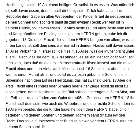
Hochheiliges sein. 10 An einem heiligen Ort sollst du es essen. Was männlich
ist, soll davon essen; denn es soll dir heilig sein. 11 Ich habe auch das
Hebopfer ihrer Gabe an allen Webeopfern der Kinder Israel dir gegeben und
deinen Söhnen und Töchtern samt dir zum ewigen Recht; wer rein ist in
deinem Hause, soll davon essen. 12 Alles beste Öl und alles Beste vom Most
und Korn, nämlich ihre Erstlinge, die sie dem HERRN geben, habe ich dir
gegeben. 13 Die erste Frucht, die sie dem HERRN bringen von allem, was in
ihrem Lande ist, soll dein sein; wer rein ist in deinem Hause, soll davon essen.
14 Alles Verbannte in Israel soll dein sein. 15 Alles, was die Mutter bricht unter
allem Fleisch, das sie dem HERRN bringen, es sei ein Mensch oder Vieh, soll
dein sein; doch daß du die erste Menschenfrucht lösen lassest und die erste
Frucht eines unreinen Viehs auch lösen lassest. 16 Sie sollen's aber lösen,
wenn's einen Monat alt ist; und sollst es zu lösen geben um Geld, um fünf
Silberlinge nach dem Lot des Heiligtums, das hat zwanzig Gera. 17 Aber die
erste Frucht eines Rindes oder Schafes oder einer Ziege sollst du nicht zu
lösen geben, denn sie sind heilig; ihr Blut sollst du sprengen auf den Altar, und
ihr Fett sollst du anzünden zum Opfer des süßen Geruchs dem HERRN. 18 Ihr
Fleisch soll dein sein, wie auch die Webebrust und die rechte Schulter dein ist.
19 Alle Hebeopfer, die die Kinder Israel heiligen dem HERRN, habe ich dir
gegeben und deinen Söhnen und deinen Töchtern samt dir zum ewigen
Recht. Das soll ein unverweslicher Bund sein ewig vor dem HERRN, dir und
deinem Samen samt dir.