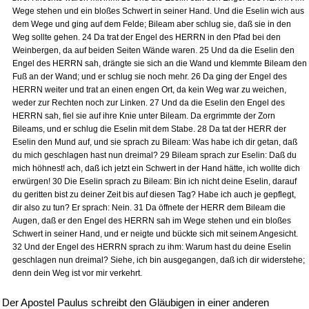
Wege stehen und ein bloßes Schwert in seiner Hand. Und die Eselin wich aus
dem Wege und ging auf dem Felde; Bileam aber schlug sie, daß sie in den
Weg sollte gehen. 24 Da trat der Engel des HERRN in den Pfad bei den
Weinbergen, da auf beiden Seiten Wände waren. 25 Und da die Eselin den
Engel des HERRN sah, drängte sie sich an die Wand und klemmte Bileam den
Fuß an der Wand; und er schlug sie noch mehr. 26 Da ging der Engel des
HERRN weiter und trat an einen engen Ort, da kein Weg war zu weichen,
weder zur Rechten noch zur Linken. 27 Und da die Eselin den Engel des
HERRN sah, fiel sie auf ihre Knie unter Bileam. Da ergrimmte der Zorn
Bileams, und er schlug die Eselin mit dem Stabe. 28 Da tat der HERR der
Eselin den Mund auf, und sie sprach zu Bileam: Was habe ich dir getan, daß
du mich geschlagen hast nun dreimal? 29 Bileam sprach zur Eselin: Daß du
mich höhnest! ach, daß ich jetzt ein Schwert in der Hand hätte, ich wollte dich
erwürgen! 30 Die Eselin sprach zu Bileam: Bin ich nicht deine Eselin, darauf
du geritten bist zu deiner Zeit bis auf diesen Tag? Habe ich auch je gepflegt,
dir also zu tun? Er sprach: Nein. 31 Da öffnete der HERR dem Bileam die
Augen, daß er den Engel des HERRN sah im Wege stehen und ein bloßes
Schwert in seiner Hand, und er neigte und bückte sich mit seinem Angesicht.
32 Und der Engel des HERRN sprach zu ihm: Warum hast du deine Eselin
geschlagen nun dreimal? Siehe, ich bin ausgegangen, daß ich dir widerstehe;
denn dein Weg ist vor mir verkehrt.
Der Apostel Paulus schreibt den Gläubigen in einer anderen