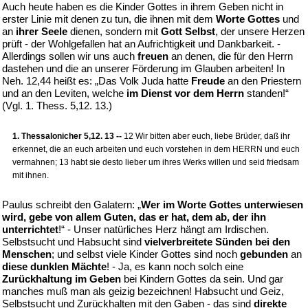
Auch heute haben es die Kinder Gottes in ihrem Geben nicht in
erster Linie mit denen zu tun, die ihnen mit dem
Worte Gottes
und
an
ihrer Seele
dienen, sondern mit
Gott Selbst
, der unsere Herzen
prüft - der Wohlgefallen hat an Aufrichtigkeit und Dankbarkeit. -
Allerdings sollen wir uns auch
freuen
an denen, die für den Herrn
dastehen und die an unserer Förderung im Glauben arbeiten! In
Neh. 12,44 heißt es: „Das Volk Juda hatte
Freude
an den Priestern
und an den Leviten, welche
im Dienst vor dem Herrn
standen!“
(Vgl. 1. Thess. 5,12. 13.)
1. Thessalonicher 5,12. 13 --
12 Wir bitten aber euch, liebe Brüder, daß ihr
erkennet, die an euch arbeiten und euch vorstehen in dem HERRN und euch
vermahnen; 13 habt sie desto lieber um ihres Werks willen und seid friedsam
mit ihnen.
Paulus schreibt den Galatern: „
Wer im Worte Gottes unterwiesen
wird, gebe von allem Guten, das er hat, dem ab, der ihn
unterrichtet
!“ - Unser natürliches Herz hängt am Irdischen.
Selbstsucht und Habsucht sind
vielverbreitete Sünden bei den
Menschen
; und selbst viele Kinder Gottes sind noch
gebunden
an
diese dunklen Mächte
! - Ja, es kann noch solch eine
Zurückhaltung im Geben
bei Kindern Gottes da sein. Und gar
manches muß man als geizig bezeichnen! Habsucht und Geiz,
Selbstsucht und Zurückhalten mit den Gaben - das sind
direkte