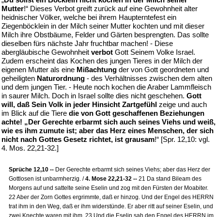
Mutter
!“ Dieses Verbot greift zurück auf eine Gewohnheit alter
heidnischer Völker, welche bei ihrem Haupterntefest ein
Ziegenböcklein in der Milch seiner Mutter kochten und mit dieser
Milch ihre Obstbäume, Felder und Gärten besprengten. Das sollte
dieselben fürs nächste Jahr fruchtbar machen! - Diese
abergläubische Gewohnheit
verbot
Gott Seinem Volke Israel.
Zudem erscheint das Kochen des jungen Tieres in der Milch der
eigenen Mutter als eine
Mißachtung
der von Gott geordneten und
geheiligten
Naturordnung
- des Verhältnisses zwischen dem alten
und dem jungen Tier. - Heute noch kochen die Araber Lammfleisch
in saurer Milch. Doch in Israel sollte dies nicht geschehen.
Gott
will, daß Sein Volk in jeder Hinsicht Zartgefühl
zeige und auch
im Blick auf die Tiere
die von Gott geschaffenen Beziehungen
achte! „Der Gerechte erbarmt sich auch seines Viehs und weiß,
wie es ihm zumute ist; aber das Herz eines Menschen, der sich
nicht nach Gottes Gesetz richtet, ist grausam
!“ [Spr. 12,10: vgl.
4. Mos. 22,21-32.]
Sprüche 12,10 --
Der Gerechte erbarmt sich seines Viehs; aber das Herz der
Gottlosen ist unbarmherzig. /
4. Mose 22,21-32 --
21 Da stand Bileam des
Morgens auf und sattelte seine Eselin und zog mit den Fürsten der Moabiter.
22 Aber der Zorn Gottes ergrimmte, daß er hinzog. Und der Engel des HERRN
trat ihm in den Weg, daß er ihm widerstünde. Er aber ritt auf seiner Eselin, und
zwei Knechte waren mit ihm. 23 Und die Eselin sah den Engel des HERRN im