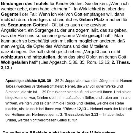
Bindungen des Teufels
für Kinder Gottes. Sie denken: „Wenn ich
weniger gebe, dann habe ich mehr!“ - In Wirklichkeit ist aber das
Gegenteil
der Fall: Wenn ich viel von Gott empfangen will, dann
muß ich durch freudiges und reichliches
Geben Platz
machen für
die
Segnungen Gottes
! - Oft ist es auch eine gewisse
Ängstlichkeit, ein Sorgengeist, der uns zögern läßt, das zu geben,
was der Herr uns schon eine geraume Weile
gesagt
hat! - Man
kann auch so beschäftigt sein mit allem möglichen anderen, daß
man vergißt, die Opfer des Wohltuns und des Mitteilens
darzubringen. Deshalb steht geschrieben: „Vergeßt auch nicht
wohlzutun
und
mitzuteilen
, denn das sind Opfer, an denen Gott
Wohlgefallen
hat!“ (Lies Apgesch. 9,36. 39; Röm. 12,13;
2. Thess.
3,13
.)
Apostelgeschichte 9,36. 39 --
36 Zu Joppe aber war eine Jüngerin mit Namen
Tabea (welches verdolmetscht heißt: Rehe), die war voll guter Werke und
Almosen, die sie tat. ... 39 Petrus aber stand auf und kam mit ihnen. Und als er
hingekommen war, führten sie ihn hinauf auf den Söller, und traten um ihn alle
Witwen, weinten und zeigten ihm die Röcke und Kleider, welche die Rehe
machte, als sie noch bei ihnen war. /
Römer 12,13 --
Nehmet euch der Notdurft
der Heiligen an. Herberget gern. /
2. Thessalonicher 3,13 --
Ihr aber, liebe
Brüder, werdet nicht verdrossen Gutes zu tun.
„
Du sollst ein Böcklein nicht kochen in der Milch seiner