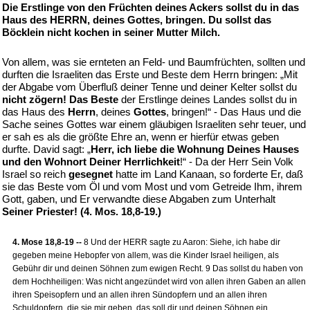
Die Erstlinge von den Früchten deines Ackers sollst du in das
Haus des HERRN, deines Gottes, bringen. Du sollst das
Böcklein nicht kochen in seiner Mutter Milch.
Von allem, was sie ernteten an Feld- und Baumfrüchten, sollten und
durften die Israeliten das Erste und Beste dem Herrn bringen: „Mit
der Abgabe vom Überfluß deiner Tenne und deiner Kelter sollst du
nicht zögern! Das Beste
der Erstlinge deines Landes sollst du in
das Haus des
Herrn
, deines
Gottes
, bringen!“ - Das Haus und die
Sache seines Gottes war einem gläubigen Israeliten sehr teuer, und
er sah es als die größte Ehre an, wenn er hierfür etwas geben
durfte. David sagt: „
Herr, ich liebe die Wohnung Deines Hauses
und den Wohnort Deiner Herrlichkeit
!“ - Da der Herr Sein Volk
Israel so reich
gesegnet
hatte im Land Kanaan, so forderte Er, daß
sie das Beste vom Öl und vom Most und vom Getreide Ihm, ihrem
Gott, gaben, und Er verwandte diese Abgaben zum Unterhalt
Seiner Priester! (4. Mos. 18,8-19.)
4. Mose 18,8-19 --
8 Und der HERR sagte zu Aaron: Siehe, ich habe dir
gegeben meine Hebopfer von allem, was die Kinder Israel heiligen, als
Gebühr dir und deinen Söhnen zum ewigen Recht. 9 Das sollst du haben von
dem Hochheiligen: Was nicht angezündet wird von allen ihren Gaben an allen
ihren Speisopfern und an allen ihren Sündopfern und an allen ihren
Schuldopfern, die sie mir geben, das soll dir und deinen Söhnen ein