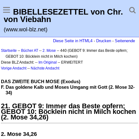
BIBELLESEZETTEL von Chr.
von Viebahn
(www.wol-blz.net)
Diese Seite in HTML4
-
Drucken
-
Seitenende
Startseite
--
Bücher AT
--
2. Mose
-- 440 (GEBOT 9: Immer das Beste opfern;
GEBOT 10: Böcklein nicht in Milch kochen)
Diese BLZ Andacht: --
Im Original
-- ERWEITERT
Vorige Andacht
--
Nächste Andacht
DAS ZWEITE BUCH MOSE (Exodus)
F. Das goldene Kalb und Moses Umgang mit Gott (2. Mose 32-
34)
21. GEBOT 9: Immer das Beste opfern;
GEBOT 10: Böcklein nicht in Milch kochen
(2. Mose 34,26)
2. Mose 34,26