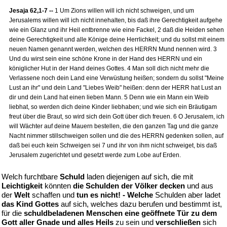
Jesaja 62,1-7 --
1 Um Zions willen will ich nicht schweigen, und um
Jerusalems willen will ich nicht innehalten, bis daß ihre Gerechtigkeit aufgehe
wie ein Glanz und ihr Heil entbrenne wie eine Fackel, 2 daß die Heiden sehen
deine Gerechtigkeit und alle Könige deine Herrlichkeit; und du sollst mit einem
neuen Namen genannt werden, welchen des HERRN Mund nennen wird. 3
Und du wirst sein eine schöne Krone in der Hand des HERRN und ein
königlicher Hut in der Hand deines Gottes. 4 Man soll dich nicht mehr die
Verlassene noch dein Land eine Verwüstung heißen; sondern du sollst "Meine
Lust an ihr" und dein Land "Liebes Weib" heißen: denn der HERR hat Lust an
dir und dein Land hat einen lieben Mann. 5 Denn wie ein Mann ein Weib
liebhat, so werden dich deine Kinder liebhaben; und wie sich ein Bräutigam
freut über die Braut, so wird sich dein Gott über dich freuen. 6 O Jerusalem, ich
will Wächter auf deine Mauern bestellen, die den ganzen Tag und die ganze
Nacht nimmer stillschweigen sollen und die des HERRN gedenken sollen, auf
daß bei euch kein Schweigen sei 7 und ihr von ihm nicht schweiget, bis daß
Jerusalem zugerichtet und gesetzt werde zum Lobe auf Erden.
Welch furchtbare
Schuld
laden diejenigen auf sich, die mit
Leichtigkeit
könnten
die Schulden der Völker decken
und aus
der
Welt
schaffen und
tun es nicht! - Welche
Schulden aber ladet
das Kind Gottes
auf sich, welches dazu berufen und bestimmt ist,
für die
schuldbeladenen Menschen eine geöffnete Tür zu dem
Gott aller Gnade und alles Heils
zu sein und
verschließen
sich