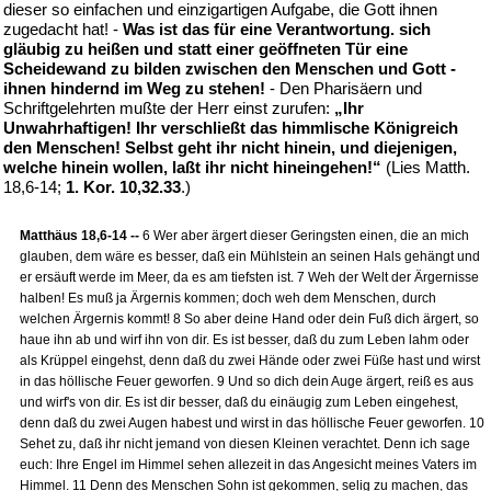
dieser so einfachen und einzigartigen Aufgabe, die Gott ihnen
zugedacht hat! -
Was ist das für eine Verantwortung. sich
gläubig zu heißen und statt einer geöffneten Tür eine
Scheidewand zu bilden zwischen den Menschen und Gott -
ihnen hindernd im Weg zu stehen!
- Den Pharisäern und
Schriftgelehrten mußte der Herr einst zurufen:
„Ihr
Unwahrhaftigen! Ihr verschließt das himmlische Königreich
den Menschen! Selbst geht ihr nicht hinein, und diejenigen,
welche hinein wollen, laßt ihr nicht hineingehen!“
(Lies Matth.
18,6-14;
1. Kor. 10,32.33
.)
Matthäus 18,6-14 --
6 Wer aber ärgert dieser Geringsten einen, die an mich
glauben, dem wäre es besser, daß ein Mühlstein an seinen Hals gehängt und
er ersäuft werde im Meer, da es am tiefsten ist. 7 Weh der Welt der Ärgernisse
halben! Es muß ja Ärgernis kommen; doch weh dem Menschen, durch
welchen Ärgernis kommt! 8 So aber deine Hand oder dein Fuß dich ärgert, so
haue ihn ab und wirf ihn von dir. Es ist besser, daß du zum Leben lahm oder
als Krüppel eingehst, denn daß du zwei Hände oder zwei Füße hast und wirst
in das höllische Feuer geworfen. 9 Und so dich dein Auge ärgert, reiß es aus
und wirf's von dir. Es ist dir besser, daß du einäugig zum Leben eingehest,
denn daß du zwei Augen habest und wirst in das höllische Feuer geworfen. 10
Sehet zu, daß ihr nicht jemand von diesen Kleinen verachtet. Denn ich sage
euch: Ihre Engel im Himmel sehen allezeit in das Angesicht meines Vaters im
Himmel. 11 Denn des Menschen Sohn ist gekommen, selig zu machen, das