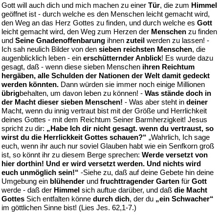
Gott will auch dich und mich machen zu einer
Tür
, die zum
Himmel
geöffnet ist - durch welche es den Menschen leicht gemacht wird,
den Weg an das Herz Gottes zu finden, und durch welche es
Gott
leicht gemacht wird, den Weg zum Herzen der
Menschen
zu finden
und
Seine Gnadenoffenbarung
ihnen
zuteil
werden zu lassen! -
Ich sah neulich Bilder von den
sieben reichsten Menschen
, die
augenblicklich leben - ein
erschütternder Anblick
! Es wurde dazu
gesagt, daß - wenn diese sieben Menschen
ihren Reichtum
hergäben, alle Schulden der Nationen der Welt damit gedeckt
werden könnten.
Dann würden sie immer noch einige Millionen
übrig
behalten, um davon leben zu können! -
Was stände doch in
der Macht dieser sieben Menschen!
- Was aber steht in
deiner
Macht, wenn du innig vertraut bist mit der Größe und Herrlichkeit
deines Gottes - mit dem Reichtum Seiner Barmherzigkeit! Jesus
spricht zu dir:
„Habe Ich dir nicht gesagt. wenn du vertraust, so
wirst du die Herrlickkeit Gottes schauen?“
„Wahrlich, Ich sage
euch, wenn ihr auch nur soviel Glauben habt wie ein Senfkorn groß
ist, so könnt ihr zu diesem Berge sprechen:
Werde versetzt von
hier dorthin! Und er wird versetzt werden. Und nichts wird
euch unmöglich sein!“
-Siehe zu, daß auf deine Gebete hin deine
Umgebung ein
blühender
und
fruchttragender Garten
für
Gott
werde - daß der
Himmel
sich auftue darüber, und daß
die Macht
Gottes
Sich entfalten könne
durch dich
, der du
„ein Schwacher“
im göttlichen Sinne bist! (Lies Jes. 62,1-7.)