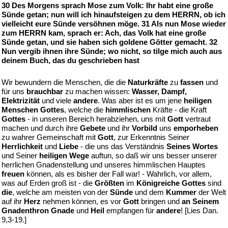
30 Des Morgens sprach Mose zum Volk: Ihr habt eine große
Sünde getan; nun will ich hinaufsteigen zu dem HERRN, ob ich
vielleicht eure Sünde versöhnen möge. 31 Als nun Mose wieder
zum HERRN kam, sprach er: Ach, das Volk hat eine große
Sünde getan, und sie haben sich goldene Götter gemacht. 32
Nun vergib ihnen ihre Sünde; wo nicht, so tilge mich auch aus
deinem Buch, das du geschrieben hast
Wir bewundern die Menschen, die die
Naturkräfte
zu
fassen
und
für uns
brauchbar
zu machen wissen:
Wasser, Dampf,
Elektrizität
und viele
andere
. Was aber ist es um jene
heiligen
Menschen Gottes
, welche die
himmlischen
Kräfte - die Kraft
Gottes
- in unseren Bereich herabziehen, uns mit
Gott
vertraut
machen und durch ihre
Gebete
und ihr
Vorbild
uns
emporheben
zu wahrer Gemeinschaft mit
Gott
, zur Erkenntnis Seiner
Herrlichkeit
und
Liebe
- die uns das Verständnis
Seines Wortes
und Seiner
heiligen Wege
auftun, so daß wir uns besser unserer
herrlichen Gnadenstellung und unseres himmlischen Hauptes
freuen
können, als es bisher der Fall war! - Wahrlich, vor allem,
was auf Erden groß ist - die
Größten
im
Königreiche Gottes
sind
die
, welche am meisten von der
Sünde
und dem
Kummer
der Welt
auf ihr
Herz
nehmen können, es vor
Gott
bringen und
an Seinem
Gnadenthron Gnade
und
Heil
empfangen für
andere
! [Lies Dan.
9,3-19.]