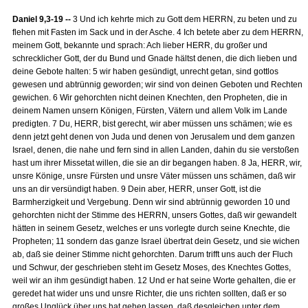
Daniel 9,3-19 --
3 Und ich kehrte mich zu Gott dem HERRN, zu beten und zu
flehen mit Fasten im Sack und in der Asche. 4 Ich betete aber zu dem HERRN,
meinem Gott, bekannte und sprach: Ach lieber HERR, du großer und
schrecklicher Gott, der du Bund und Gnade hältst denen, die dich lieben und
deine Gebote halten: 5 wir haben gesündigt, unrecht getan, sind gottlos
gewesen und abtrünnig geworden; wir sind von deinen Geboten und Rechten
gewichen. 6 Wir gehorchten nicht deinen Knechten, den Propheten, die in
deinem Namen unsern Königen, Fürsten, Vätern und allem Volk im Lande
predigten. 7 Du, HERR, bist gerecht, wir aber müssen uns schämen; wie es
denn jetzt geht denen von Juda und denen von Jerusalem und dem ganzen
Israel, denen, die nahe und fern sind in allen Landen, dahin du sie verstoßen
hast um ihrer Missetat willen, die sie an dir begangen haben. 8 Ja, HERR, wir,
unsre Könige, unsre Fürsten und unsre Väter müssen uns schämen, daß wir
uns an dir versündigt haben. 9 Dein aber, HERR, unser Gott, ist die
Barmherzigkeit und Vergebung. Denn wir sind abtrünnig geworden 10 und
gehorchten nicht der Stimme des HERRN, unsers Gottes, daß wir gewandelt
hätten in seinem Gesetz, welches er uns vorlegte durch seine Knechte, die
Propheten; 11 sondern das ganze Israel übertrat dein Gesetz, und sie wichen
ab, daß sie deiner Stimme nicht gehorchten. Darum trifft uns auch der Fluch
und Schwur, der geschrieben steht im Gesetz Moses, des Knechtes Gottes,
weil wir an ihm gesündigt haben. 12 Und er hat seine Worte gehalten, die er
geredet hat wider uns und unsre Richter, die uns richten sollten, daß er so
großes Unglück über uns hat gehen lassen, daß desgleichen unter dem