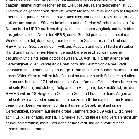
ganzen Himmel nicht geschehen ist, wie über Jerusalem geschehen ist. 13
Gleichwie es geschrieben steht im Gesetz Mose's, so ist all dies große Unglück
über uns gegangen. So beteten wir auch nicht vor dem HERRN, unserm Gott,
daß wir uns von den Sünden bekehrten und auf deine Wahrheit achteten. 14
Darum ist der HERR auch wach gewesen mit diesem Unglück und hat's über
uns gehen lassen. Denn der HERR, unser Gott, ist gerecht in allen seinen
Werken, die er tut; denn wir gehorchten seiner Stimme nicht. 15 Und nun,
HERR, unser Gott, der du dein Volk aus Ägyptenland geführt hast mit starker
Hand und hast dir einen Namen gemacht, wie er jetzt ist: wir haben ja
gesündigt und sind leider gottlos gewesen. 16 Ach HERR, um aller deiner
Gerechtigkeit willen wende ab deinen Zorn und Grimm von deiner Stadt
Jerusalem und deinem heiligen Berge. Denn um unsrer Sünden willen und um
unsrer Väter Missetat willen trägt Jerusalem und dein Volk Schmach bei allen,
die um uns her sind. 17 Und nun, unser Gott, höre das Gebet deines Knechtes
und sein Flehen, und siehe gnädig an dein Heiligtum, das verstört ist, um des
HERRN willen. 18 Neige dein Ohr, mein Gott, und höre, tue deine Augen auf
und sieh, wie wir verstört sind und die ganze Stadt, die nach deinem Namen
genannt ist. Denn wir liegen vor dir mit unserm Gebet, nicht auf unsre
Gerechtigkeit, sondern auf deine große Barmherzigkeit. 19 Ach HERR, höre,
ach HERR, sei gnädig, ach HERR, merke auf und tue es, und verzieh nicht um
deiner selbst willen, mein Gott! denn deine Stadt und dein Volk ist nach
deinem Namen genannt.