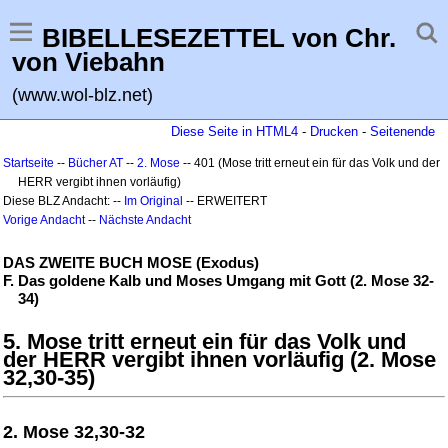
BIBELLESEZETTEL von Chr.
von Viebahn
(www.wol-blz.net)
Diese Seite in HTML4
-
Drucken
-
Seitenende
Startseite
--
Bücher AT
--
2. Mose
-- 401 (Mose tritt erneut ein für das Volk und der
HERR vergibt ihnen vorläufig)
Diese BLZ Andacht: --
Im Original
-- ERWEITERT
Vorige Andacht
--
Nächste Andacht
DAS ZWEITE BUCH MOSE (Exodus)
F. Das goldene Kalb und Moses Umgang mit Gott (2. Mose 32-
34)
5. Mose tritt erneut ein für das Volk und
der HERR vergibt ihnen vorläufig (2. Mose
32,30-35)
2. Mose 32,30-32