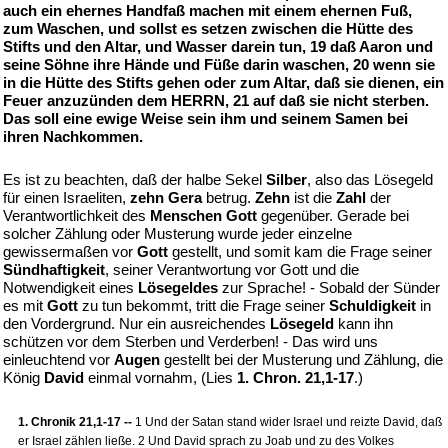
auch ein ehernes Handfaß machen mit einem ehernen Fuß,
zum Waschen, und sollst es setzen zwischen die Hütte des
Stifts und den Altar, und Wasser darein tun, 19 daß Aaron und
seine Söhne ihre Hände und Füße darin waschen, 20 wenn sie
in die Hütte des Stifts gehen oder zum Altar, daß sie dienen, ein
Feuer anzuzünden dem HERRN, 21 auf daß sie nicht sterben.
Das soll eine ewige Weise sein ihm und seinem Samen bei
ihren Nachkommen.
Es ist zu beachten, daß der halbe Sekel
Silber
, also das Lösegeld
für einen Israeliten,
zehn Gera
betrug.
Zehn
ist die
Zahl
der
Verantwortlichkeit des
Menschen Gott
gegenüber. Gerade bei
solcher Zählung oder Musterung wurde jeder einzelne
gewissermaßen vor
Gott
gestellt, und somit kam die Frage seiner
Sündhaftigkeit
, seiner Verantwortung vor Gott und die
Notwendigkeit eines
Lösegeldes
zur Sprache! - Sobald der Sünder
es mit
Gott
zu tun bekommt, tritt die Frage seiner
Schuldigkeit
in
den Vordergrund. Nur ein ausreichendes
Lösegeld
kann ihn
schützen vor dem Sterben und Verderben! - Das wird uns
einleuchtend vor
Augen
gestellt bei der Musterung und Zählung, die
König
David
einmal vornahm, (Lies
1. Chron. 21,1-17
.)
1. Chronik 21,1-17 --
1 Und der Satan stand wider Israel und reizte David, daß
er Israel zählen ließe. 2 Und David sprach zu Joab und zu des Volkes