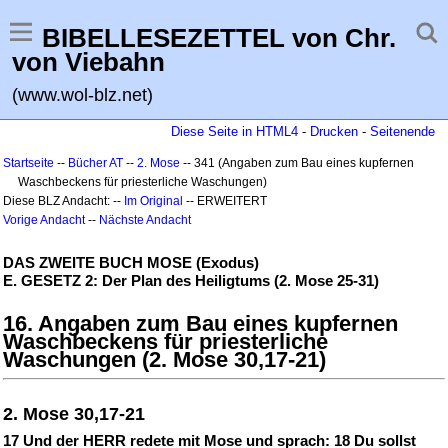
BIBELLESEZETTEL von Chr.
von Viebahn
(www.wol-blz.net)
Diese Seite in HTML4
-
Drucken
-
Seitenende
Startseite
--
Bücher AT
--
2. Mose
-- 341 (Angaben zum Bau eines kupfernen
Waschbeckens für priesterliche Waschungen)
Diese BLZ Andacht: --
Im Original
-- ERWEITERT
Vorige Andacht
--
Nächste Andacht
DAS ZWEITE BUCH MOSE (Exodus)
E. GESETZ 2: Der Plan des Heiligtums (2. Mose 25-31)
16. Angaben zum Bau eines kupfernen
Waschbeckens für priesterliche
Waschungen (2. Mose 30,17-21)
2. Mose 30,17-21
17 Und der HERR redete mit Mose und sprach: 18 Du sollst