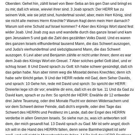
Obersten: Gehet hin, zählt Israel von Beer-Seba an bis gen Dan und bringt es
zu mir, daß ich wisse, wieviel ihrer sind. 3 Joab sprach: Der HERR tue zu
seinem Volk, wie sie jetzt sind, hundertmal soviel; aber, mein Herr König, sind
sie nicht alle meines Herrn Knechte? Warum fragt denn mein Herr darnach?
Warum soll eine Schuld auf Israel kommen? 4 Aber des Königs Wort stand fest
wider Joab. Und Joab zog aus und wandelte durch das ganze Israel und kam
gen Jerusalem 5 und gab die Zahl des gezählten Volks David. Und es waren
des ganzen Israels elfhundertmal tausend Mann, die das Schwert auszogen,
und Juda's vierhundertmal und siebzigtausend Mann, die das Schwert
auszogen. 6 Levi aber und Benjamin zählte er nicht unter ihnen; denn es war
dem Joab des Königs Wort ein Greuel. 7 Aber solches gefiel Gott übel, und er
schlug Israel. 8 Und David sprach zu Gott: Ich habe schwer gesündigt, daß ich
das getan habe. Nun aber nimm weg die Missetat deines Knechtes; denn ich
habe sehr töricht getan. 9 Und der HERR redete mit Gad, dem Seher Davids,
und sprach: 10 Gehe hin, rede mit David und sprich: So spricht der HERR:
Dreierlei lege ich dir vor; erwähle dir eins, daß ich es dir tue. 11 Und da Gad zu
David kam, sprach er zu ihm: So spricht der HERR: Erwähle dir 12 entweder
drei Jahre Teuerung, oder drei Monate Flucht vor deinen Widersachern und
vor dem Schwert deiner Feinde, daß dich's ergreife, oder drei Tage das
Schwert des HERRN und Pestilenz im Lande, daß der Engel des HERRN
verderbe in allen Grenzen Israels. So siehe nun zu, was ich antworten soll
dem, der mich gesandt hat. 13 David sprach zu Gad: Mir ist sehr angst; doch
ich will in die Hand des HERRN fallen, denn seine Barmherzigkeit ist sehr