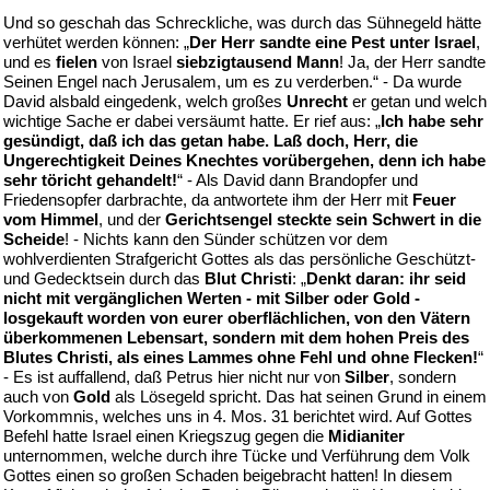
Und so geschah das Schreckliche, was durch das Sühnegeld hätte
verhütet werden können: „
Der Herr sandte eine Pest unter Israel
,
und es
fielen
von Israel
siebzigtausend Mann
! Ja, der Herr sandte
Seinen Engel nach Jerusalem, um es zu verderben.“ - Da wurde
David alsbald eingedenk, welch großes
Unrecht
er getan und welch
wichtige Sache er dabei versäumt hatte. Er rief aus: „
Ich habe sehr
gesündigt, daß ich das getan habe. Laß doch, Herr, die
Ungerechtigkeit Deines Knechtes vorübergehen, denn ich habe
sehr töricht gehandelt!
“ - Als David dann Brandopfer und
Friedensopfer darbrachte, da antwortete ihm der Herr mit
Feuer
vom Himmel
, und der
Gerichtsengel steckte sein Schwert in die
Scheide
! - Nichts kann den Sünder schützen vor dem
wohlverdienten Strafgericht Gottes als das persönliche Geschützt-
und Gedecktsein durch das
Blut Christi
: „
Denkt daran: ihr seid
nicht mit vergänglichen Werten - mit Silber oder Gold -
losgekauft worden von eurer oberflächlichen, von den Vätern
überkommenen Lebensart, sondern mit dem hohen Preis des
Blutes Christi, als eines Lammes ohne Fehl und ohne Flecken!
“
- Es ist auffallend, daß Petrus hier nicht nur von
Silber
, sondern
auch von
Gold
als Lösegeld spricht. Das hat seinen Grund in einem
Vorkommnis, welches uns in 4. Mos. 31 berichtet wird. Auf Gottes
Befehl hatte Israel einen Kriegszug gegen die
Midianiter
unternommen, welche durch ihre Tücke und Verführung dem Volk
Gottes einen so großen Schaden beigebracht hatten! In diesem