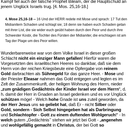
Kampf fiel auch der falsche Prophet Bileam, der die Hauptschuld an
jenem Unglück Israels trug. [4. Mos. 25,16-18.]
4. Mose 25,16-18 --
16 Und der HERR redete mit Mose und sprach: 17 Tut den
Midianitern Schaden und schlagt sie; 18 denn sie haben euch Schaden getan
mit ihrer List, die sie wider euch geübt haben durch den Peor und durch ihre
Schwester Kosbi, die Tochter des Fürsten der Midianiter, die erschlagen ist am
Tag der Plage um des Peor willen.
Wunderbarerweise war von dem Volke Israel in dieser großen
Schlacht
nicht ein einziger Mann gefallen
! Hierfür waren die
Vorgesetzten des israelitischen Heeres so dankbar, daß sie dem
Herrn von der reichen Kriegsbeute eine Opfergabe von
reinem
Gold
darbrachten als
Sühnegeld
für das ganze Heer. -
Mose
und
der Priester
Eleasar
nahmen das Gold entgegen und legten es im
Zelt der Zusammenkunft, der heiligen Wohnung des Herrn, nieder
„
zum gnädigen Gedächtnis der Kinder Israel vor dem Herrn
“, d.
h. damit der Herr in Gnaden an Israel gedenken und es vor Unglück
schützen
möge! - Welch
hohe
Gnade ist
uns
zuteil geworden, da
der Herr Jesus
uns
so geliebt hat
, daß Er - nicht
Silber
oder
Gold, sondern - Sich Selbst hingegeben hat als Darbringung
und
Schlachtopfer - Gott zu einem duftenden Wohlgeruch
!“ - In
welch
gutem „Gedächtnis'' stehen wir jetzt bei Gott - „
angenehm
und
wohlgefällig gemacht
in
Christus
, der bei Gott
so