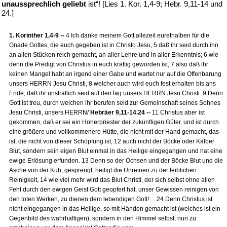
unaussprechlich geliebt
ist“! [Lies 1. Kor. 1,4-9; Hebr. 9,11-14 und
24.]
1. Korinther 1,4-9 --
4 Ich danke meinem Gott allezeit eurethalben für die
Gnade Gottes, die euch gegeben ist in Christo Jesu, 5 daß ihr seid durch ihn
an allen Stücken reich gemacht, an aller Lehre und in aller Erkenntnis; 6 wie
denn die Predigt von Christus in euch kräftig geworden ist, 7 also daß ihr
keinen Mangel habt an irgend einer Gabe und wartet nur auf die Offenbarung
unsers HERRN Jesu Christi, 8 welcher auch wird euch fest erhalten bis ans
Ende, daß ihr unsträflich seid auf denTag unsers HERRN Jesu Christi. 9 Denn
Gott ist treu, durch welchen ihr berufen seid zur Gemeinschaft seines Sohnes
Jesu Christi, unsers HERRN/
Hebräer 9,11-14.24 --
11 Christus aber ist
gekommen, daß er sei ein Hoherpriester der zukünftigen Güter, und ist durch
eine größere und vollkommenere Hütte, die nicht mit der Hand gemacht, das
ist, die nicht von dieser Schöpfung ist, 12 auch nicht der Böcke oder Kälber
Blut, sondern sein eigen Blut einmal in das Heilige eingegangen und hat eine
ewige Erlösung erfunden. 13 Denn so der Ochsen und der Böcke Blut und die
Asche von der Kuh, gesprengt, heiligt die Unreinen zu der leiblichen
Reinigkeit, 14 wie viel mehr wird das Blut Christi, der sich selbst ohne allen
Fehl durch den ewigen Geist Gott geopfert hat, unser Gewissen reinigen von
den toten Werken, zu dienen dem lebendigen Gott! ... 24 Denn Christus ist
nicht eingegangen in das Heilige, so mit Händen gemacht ist (welches ist ein
Gegenbild des wahrhaftigen), sondern in den Himmel selbst, nun zu