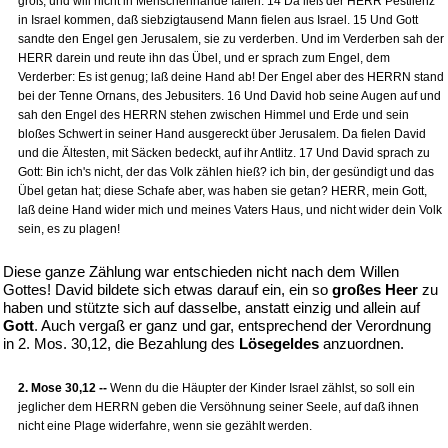
groß, und will nicht in Menschenhände fallen. 14 Da ließ der HERR Pestilenz
in Israel kommen, daß siebzigtausend Mann fielen aus Israel. 15 Und Gott
sandte den Engel gen Jerusalem, sie zu verderben. Und im Verderben sah der
HERR darein und reute ihn das Übel, und er sprach zum Engel, dem
Verderber: Es ist genug; laß deine Hand ab! Der Engel aber des HERRN stand
bei der Tenne Ornans, des Jebusiters. 16 Und David hob seine Augen auf und
sah den Engel des HERRN stehen zwischen Himmel und Erde und sein
bloßes Schwert in seiner Hand ausgereckt über Jerusalem. Da fielen David
und die Ältesten, mit Säcken bedeckt, auf ihr Antlitz. 17 Und David sprach zu
Gott: Bin ich's nicht, der das Volk zählen hieß? ich bin, der gesündigt und das
Übel getan hat; diese Schafe aber, was haben sie getan? HERR, mein Gott,
laß deine Hand wider mich und meines Vaters Haus, und nicht wider dein Volk
sein, es zu plagen!
Diese ganze Zählung war entschieden nicht nach dem Willen
Gottes! David bildete sich etwas darauf ein, ein so
großes Heer
zu
haben und stützte sich auf dasselbe, anstatt einzig und allein auf
Gott
. Auch vergaß er ganz und gar, entsprechend der Verordnung
in 2. Mos. 30,12, die Bezahlung des
Lösegeldes
anzuordnen.
2. Mose 30,12 --
Wenn du die Häupter der Kinder Israel zählst, so soll ein
jeglicher dem HERRN geben die Versöhnung seiner Seele, auf daß ihnen
nicht eine Plage widerfahre, wenn sie gezählt werden.