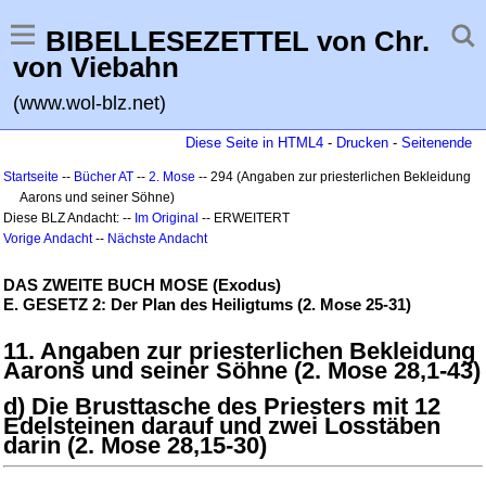
BIBELLESEZETTEL von Chr.
von Viebahn
(www.wol-blz.net)
Diese Seite in HTML4
-
Drucken
-
Seitenende
Startseite
--
Bücher AT
--
2. Mose
-- 294 (Angaben zur priesterlichen Bekleidung
Aarons und seiner Söhne)
Diese BLZ Andacht: --
Im Original
-- ERWEITERT
Vorige Andacht
--
Nächste Andacht
DAS ZWEITE BUCH MOSE (Exodus)
E. GESETZ 2: Der Plan des Heiligtums (2. Mose 25-31)
11. Angaben zur priesterlichen Bekleidung
Aarons und seiner Söhne (2. Mose 28,1-43)
d) Die Brusttasche des Priesters mit 12
Edelsteinen darauf und zwei Losstäben
darin (2. Mose 28,15-30)