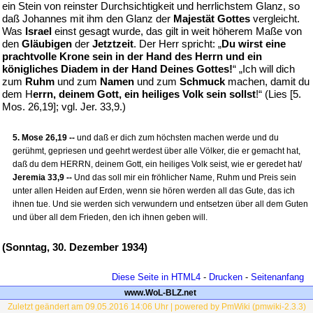
ein Stein von reinster Durchsichtigkeit und herrlichstem Glanz, so
daß Johannes mit ihm den Glanz der
Majestät Gottes
vergleicht.
Was
Israel
einst gesagt wurde, das gilt in weit höherem Maße von
den
Gläubigen
der
Jetztzeit
. Der Herr spricht: „
Du wirst eine
prachtvolle Krone sein in der Hand des Herrn und ein
königliches Diadem in der Hand Deines Gottes!
“ „Ich will dich
zum
Ruhm
und zum
Namen
und zum
Schmuck
machen, damit du
dem H
errn, deinem Gott, ein heiliges Volk sein sollst
!“ (Lies [5.
Mos. 26,19]; vgl. Jer. 33,9.)
5. Mose 26,19 --
und daß er dich zum höchsten machen werde und du
gerühmt, gepriesen und geehrt werdest über alle Völker, die er gemacht hat,
daß du dem HERRN, deinem Gott, ein heiliges Volk seist, wie er geredet hat/
Jeremia 33,9 --
Und das soll mir ein fröhlicher Name, Ruhm und Preis sein
unter allen Heiden auf Erden, wenn sie hören werden all das Gute, das ich
ihnen tue. Und sie werden sich verwundern und entsetzen über all dem Guten
und über all dem Frieden, den ich ihnen geben will.
(Sonntag, 30. Dezember 1934)
Diese Seite in HTML4
-
Drucken
-
Seitenanfang
www.WoL-BLZ.net
Zuletzt geändert am 09.05.2016 14:06 Uhr | powered by PmWiki (pmwiki-2.3.3)