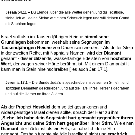
Jesaja 54,11 --
Du Elende, über die alle Wetter gehen, und du Trostlose,
siehe, ich will deine Steine wie einen Schmuck legen und will deinen Grund
mit Saphiren legen
Israel soll also im Tausendjährigen Reiche
himmlische
Grundlagen
bekommen, weshalb seine Segnungen
im
Tausendjährigen Reiche
von Dauer sein werden. - Als dritter Stein
in der zweiten Reihe, mit Naphtalis Namen, wird der
Diamant
genannt - dieser blitzende, wasserfarbige Edelstein von
höchstem
Wert
, der wegen seiner Härte berühmt ist. Mit einem Diamantstift
kann man in Stein hineinschreiben [lies auch Jer. 17,1].
Jeremia 17,1 --
Die Sünde Juda's ist geschrieben mit eisernen Griffeln, und
spitzigen Demanten geschrieben, und auf die Tafel ihres Herzens gegraben
und auf die Hörner an ihren Altären
Als der Prophet
Hesekiel
dem so tief gesunkenen und
widerspenstigen Israel dienen sollte, sprach der Herr zu ihm:
„
Siehe, Ich habe dein Angesicht hart gemacht gegenüber ihrem
Angesicht und deine Stirn hart gegenüber ihrer Stirn.
Wie einen
Diamant
, der härter ist als ein Fels, so habe Ich deine Stirn
gemacht. Deshalb fürchte sie (die Israeliten) nicht und
erschrick