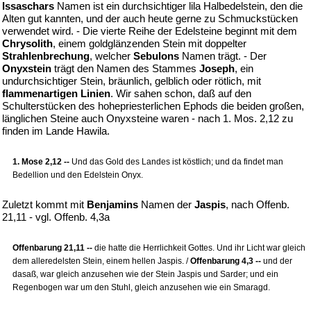
Issaschars
Namen ist ein durchsichtiger lila Halbedelstein, den die
Alten gut kannten, und der auch heute gerne zu Schmuckstücken
verwendet wird. - Die vierte Reihe der Edelsteine beginnt mit dem
Chrysolith
, einem goldglänzenden Stein mit doppelter
Strahlenbrechung
, welcher
Sebulons
Namen trägt. - Der
Onyxstein
trägt den Namen des Stammes
Joseph
, ein
undurchsichtiger Stein, bräunlich, gelblich oder rötlich, mit
flammenartigen Linien
. Wir sahen schon, daß auf den
Schulterstücken des hohepriesterlichen Ephods die beiden großen,
länglichen Steine auch Onyxsteine waren - nach 1. Mos. 2,12 zu
finden im Lande Hawila.
1. Mose 2,12 --
Und das Gold des Landes ist köstlich; und da findet man
Bedellion und den Edelstein Onyx.
Zuletzt kommt mit
Benjamins
Namen der
Jaspis
, nach Offenb.
21,11 - vgl. Offenb. 4,3a
Offenbarung 21,11 --
die hatte die Herrlichkeit Gottes. Und ihr Licht war gleich
dem alleredelsten Stein, einem hellen Jaspis. /
Offenbarung 4,3 --
und der
dasaß, war gleich anzusehen wie der Stein Jaspis und Sarder; und ein
Regenbogen war um den Stuhl, gleich anzusehen wie ein Smaragd.