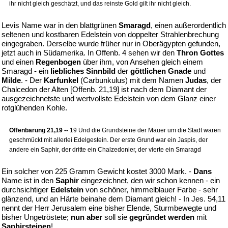
ihr nicht gleich geschätzt, und das reinste Gold gilt ihr nicht gleich.
Levis Name war in den blattgrünen
Smaragd
, einen außerordentlich
seltenen und kostbaren Edelstein von doppelter Strahlenbrechung
eingegraben. Derselbe wurde früher nur in Oberägypten gefunden,
jetzt auch in Südamerika. In Offenb. 4 sehen wir den
Thron Gottes
und einen
Regenbogen
über ihm, von Ansehen gleich einem
Smaragd - ein
liebliches Sinnbild
der
göttlichen Gnade
und
Milde
. - Der
Karfunkel
(Carbunkulus) mit dem Namen
Judas
, der
Chalcedon der Alten [Offenb. 21,19] ist nach dem Diamant der
ausgezeichnetste und wertvollste Edelstein von dem Glanz einer
rotglühenden Kohle.
Offenbarung 21,19 --
19 Und die Grundsteine der Mauer um die Stadt waren
geschmückt mit allerlei Edelgestein. Der erste Grund war ein Jaspis, der
andere ein Saphir, der dritte ein Chalzedonier, der vierte ein Smaragd
Ein solcher von 225 Gramm Gewicht kostet 3000 Mark. -
Dans
Name ist in den
Saphir
eingezeichnet, den wir schon kennen - ein
durchsichtiger
Edelstein
von schöner, himmelblauer Farbe - sehr
glänzend, und an Härte beinahe dem Diamant gleich! - In Jes. 54,11
nennt der Herr Jerusalem eine bisher Elende, Sturmbewegte und
bisher Ungetröstete;
nun aber
soll sie
gegründet werden
mit
Saphirsteinen
!