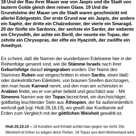
18 Und der Bau ihrer Mauer war von Jaspis und die Stadt von
lauterm Golde gleich dem reinen Glase. 19 Und die
Grundsteine der Mauer um die Stadt waren geschmückt mit
allerlei Edelgestein. Der erste Grund war ein Jaspis, der andere
ein Saphir, der dritte ein Chalzedonier, der vierte ein Smaragd,
20 der fünfte ein Sardonix, der sechste ein Sarder, der siebente
ein Chrysolith, der achte ein Berill, der neunte ein Topas, der
zehnte ein Chrysopras, der elfte ein Hyazinth, der zwölfte ein
Amethyst.
Es scheint, daß die Namen der wunderbaren Edelsteine hier in der
Reihenfolge genannt sind, wie die
Stämme Israels
nach ihrer
Geburtsfolge
darauf
eingegraben
wurden. Der Name des
Stammes
Ruben
war eingeschnitten in einen
Sardis
, einen blaß-
oder dunkelrötlichen Edelstein, von braunen Streifen durchzogen,
den man heute
Karneol
nennt, und den man am schönsten in
Arabien
findet, wo er von jeher beliebt und geschätzt war. - Mit
Simeons
Namen war der
Topas
bezeichnet, ein durchsichtiger,
goldfarbig leuchtender Stein aus
Äthiopien
, der für außerordentlich
wertvoll galt [vgl. Hiob 28,18.19], wo gewiß das Kostbarste auf
Erden zum Vergleich mit der
göttlichen Weisheit
gewählt ist.
Hiob 28,18.19 --
18 Korallen und Kristall achtet man gegen sie nicht. Die
Weisheit ist höher zu wägen denn Perlen. 19 Topaz aus dem Mohrenland wird