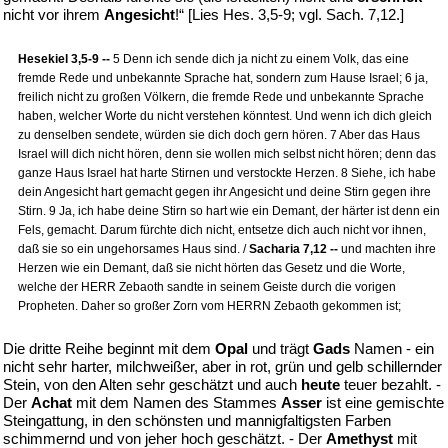
nicht vor ihrem
Angesicht
!“ [Lies Hes. 3,5-9; vgl. Sach. 7,12.]
Hesekiel 3,5-9 --
5 Denn ich sende dich ja nicht zu einem Volk, das eine
fremde Rede und unbekannte Sprache hat, sondern zum Hause Israel; 6 ja,
freilich nicht zu großen Völkern, die fremde Rede und unbekannte Sprache
haben, welcher Worte du nicht verstehen könntest. Und wenn ich dich gleich
zu denselben sendete, würden sie dich doch gern hören. 7 Aber das Haus
Israel will dich nicht hören, denn sie wollen mich selbst nicht hören; denn das
ganze Haus Israel hat harte Stirnen und verstockte Herzen. 8 Siehe, ich habe
dein Angesicht hart gemacht gegen ihr Angesicht und deine Stirn gegen ihre
Stirn. 9 Ja, ich habe deine Stirn so hart wie ein Demant, der härter ist denn ein
Fels, gemacht. Darum fürchte dich nicht, entsetze dich auch nicht vor ihnen,
daß sie so ein ungehorsames Haus sind. /
Sacharia 7,12 --
und machten ihre
Herzen wie ein Demant, daß sie nicht hörten das Gesetz und die Worte,
welche der HERR Zebaoth sandte in seinem Geiste durch die vorigen
Propheten. Daher so großer Zorn vom HERRN Zebaoth gekommen ist;
Die dritte Reihe beginnt mit dem
Opal
und trägt
Gads
Namen - ein
nicht sehr harter, milchweißer, aber in rot, grün und gelb schillernder
Stein, von den Alten sehr geschätzt und auch
heute
teuer bezahlt. -
Der
Achat
mit dem Namen des Stammes
Asser
ist eine gemischte
Steingattung, in den schönsten und mannigfaltigsten Farben
schimmernd und von jeher hoch geschätzt. - Der
Amethyst
mit