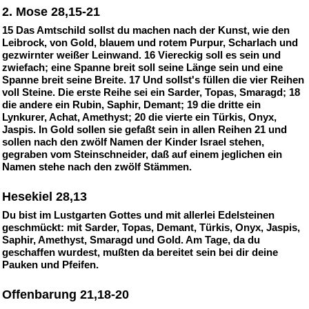
2. Mose 28,15-21
15 Das Amtschild sollst du machen nach der Kunst, wie den
Leibrock, von Gold, blauem und rotem Purpur, Scharlach und
gezwirnter weißer Leinwand. 16 Viereckig soll es sein und
zwiefach; eine Spanne breit soll seine Länge sein und eine
Spanne breit seine Breite. 17 Und sollst's füllen die vier Reihen
voll Steine. Die erste Reihe sei ein Sarder, Topas, Smaragd; 18
die andere ein Rubin, Saphir, Demant; 19 die dritte ein
Lynkurer, Achat, Amethyst; 20 die vierte ein Türkis, Onyx,
Jaspis. In Gold sollen sie gefaßt sein in allen Reihen 21 und
sollen nach den zwölf Namen der Kinder Israel stehen,
gegraben vom Steinschneider, daß auf einem jeglichen ein
Namen stehe nach den zwölf Stämmen.
Hesekiel 28,13
Du bist im Lustgarten Gottes und mit allerlei Edelsteinen
geschmückt: mit Sarder, Topas, Demant, Türkis, Onyx, Jaspis,
Saphir, Amethyst, Smaragd und Gold. Am Tage, da du
geschaffen wurdest, mußten da bereitet sein bei dir deine
Pauken und Pfeifen.
Offenbarung 21,18-20