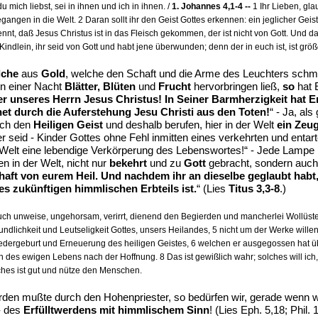
u mich liebst, sei in ihnen und ich in ihnen. /
1. Johannes 4,1-4 --
1 Ihr Lieben, glau
angen in die Welt. 2 Daran sollt ihr den Geist Gottes erkennen: ein jeglicher Geist
kennt, daß Jesus Christus ist in das Fleisch gekommen, der ist nicht von Gott. Und 
 Kindlein, ihr seid von Gott und habt jene überwunden; denn der in euch ist, ist größer
lche
aus
Gold
, welche den Schaft und die Arme des Leuchters schmü
n einer Nacht
Blätter, Blüten
und
Frucht
hervorbringen ließ,
so
hat 
er unseres Herrn Jesus Christus! In Seiner Barmherzigkeit hat E
net durch die Auferstehung Jesu Christi aus den Toten!
“ - Ja, als
ch den
Heiligen Geist
und deshalb berufen, hier in der Welt
ein Zeu
er seid - Kinder Gottes ohne Fehl inmitten eines verkehrten und entar
er Welt eine lebendige Verkörperung des Lebenswortes!“ - Jede Lamp
en in der Welt, nicht nur
bekehrt
und zu
Gott
gebracht, sondern auc
haft von eurem Heil. Und nachdem ihr an dieselbe geglaubt habt,
s zukünftigen himmlischen Erbteils ist.
“ (Lies
Titus 3,3-8
.)
ch unweise, ungehorsam, verirrt, dienend den Begierden und mancherlei Wollüste
ndlichkeit und Leutseligkeit Gottes, unsers Heilandes, 5 nicht um der Werke willen
edergeburt und Erneuerung des heiligen Geistes, 6 welchen er ausgegossen hat üb
es ewigen Lebens nach der Hoffnung. 8 Das ist gewißlich wahr; solches will ich, d
hes ist gut und nütze den Menschen.
rden mußte durch den Hohenpriester, so bedürfen wir, gerade wenn 
- des
Erfülltwerdens mit himmlischem Sinn
! (Lies Eph. 5,18; Phil. 