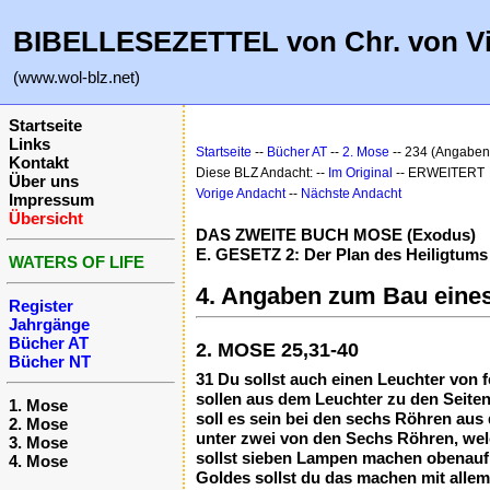
BIBELLESEZETTEL von Chr. von V
(www.wol-blz.net)
Startseite
Links
Startseite
--
Bücher AT
--
2. Mose
-- 234 (Angaben
Kontakt
Diese BLZ Andacht: --
Im Original
-- ERWEITERT
Über uns
Vorige Andacht
--
Nächste Andacht
Impressum
Übersicht
DAS ZWEITE BUCH MOSE (Exodus)
E. GESETZ 2: Der Plan des Heiligtums 
WATERS OF LIFE
4. Angaben zum Bau eines
Register
Jahrgänge
Bücher AT
2. MOSE 25,31-40
Bücher NT
31 Du sollst auch einen Leuchter von
sollen aus dem Leuchter zu den Seiten
1. Mose
soll es sein bei den sechs Röhren aus
2. Mose
unter zwei von den Sechs Röhren, welc
3. Mose
sollst sieben Lampen machen obenauf,
4. Mose
Goldes sollst du das machen mit alle