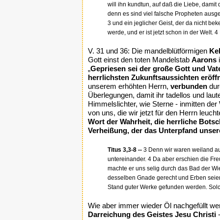
will ihn kundtun, auf daß die Liebe, damit d
denn es sind viel falsche Propheten ausgeg
3 und ein jeglicher Geist, der da nicht be
werde, und er ist jetzt schon in der Welt. 4
V. 31 und 36: Die mandelblütförmigen
Ke
Gott einst den toten Mandelstab
Aarons
i
„
Gepriesen sei der große Gott und Vat
herrlichsten Zukunftsaussichten eröff
unserem erhöhten Herrn,
verbunden
dur
Überlegungen, damit ihr tadellos und laut
Himmelslichter, wie Sterne - inmitten d
von uns, die wir jetzt für den Herrn leucht
Wort der Wahrheit, die herrliche Botsc
Verheißung, der das Unterpfand unsere
Titus 3,3-8 --
3 Denn wir waren weiland au
untereinander. 4 Da aber erschien die Freu
machte er uns selig durch das Bad der Wi
desselben Gnade gerecht und Erben seien d
Stand guter Werke gefunden werden. Solc
Wie aber immer wieder Öl nachgefüllt we
Darreichung des Geistes Jesu Christi