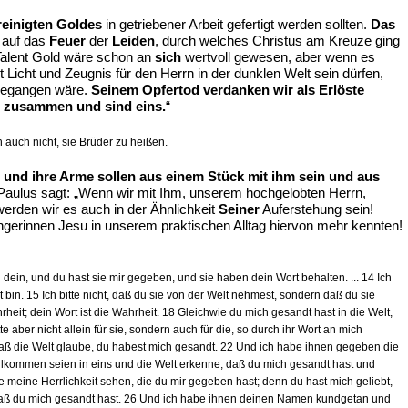
reinigten Goldes
in getriebener Arbeit gefertigt werden sollten.
Das
n auf das
Feuer
der
Leiden
, durch welches Christus am Kreuze ging
Talent Gold wäre schon an
sich
wertvoll gewesen, aber wenn es
tzt Licht und Zeugnis für den Herrn in der dunklen Welt sein dürfen,
egangen wäre.
Seinem Opfertod verdanken wir als Erlöste
en zusammen und sind eins.
“
 auch nicht, sie Brüder zu heißen.
 und ihre Arme sollen aus einem Stück mit ihm sein und aus
 Paulus sagt: „Wenn wir mit Ihm, unserem hochgelobten Herrn,
werden wir es auch in der Ähnlichkeit
Seiner
Auferstehung sein!
ngerinnen Jesu in unserem praktischen Alltag hiervon mehr kennten!
in, und du hast sie mir gegeben, und sie haben dein Wort behalten. ... 14 Ich
 bin. 15 Ich bitte nicht, daß du sie von der Welt nehmest, sondern daß du sie
rheit; dein Wort ist die Wahrheit. 18 Gleichwie du mich gesandt hast in die Welt,
tte aber nicht allein für sie, sondern auch für die, so durch ihr Wort an mich
uf daß die Welt glaube, du habest mich gesandt. 22 Und ich habe ihnen gegeben die
e vollkommen seien in eins und die Welt erkenne, daß du mich gesandt hast und
 sie meine Herrlichkeit sehen, die du mir gegeben hast; denn du hast mich geliebt,
n, daß du mich gesandt hast. 26 Und ich habe ihnen deinen Namen kundgetan und