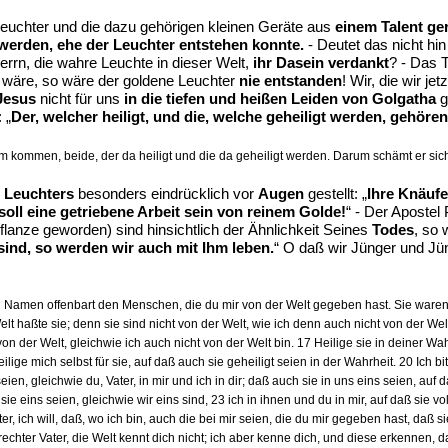
euchter und die dazu gehörigen kleinen Geräte aus
einem Talent ge
werden, ehe der Leuchter entstehen konnte.
- Deutet das nicht hi
rn, die wahre Leuchte in dieser Welt,
ihr Dasein verdankt
? - Das 
 wäre, so wäre der goldene Leuchter
nie entstanden
! Wir, die wir je
Jesus
nicht für uns
in die tiefen und heißen Leiden von Golgatha
g
 „
Der, welcher heiligt, und die, welche geheiligt werden, gehör
m kommen, beide, der da heiligt und die da geheiligt werden. Darum schämt er sich
s
Leuchters
besonders eindrücklich vor
Augen
gestellt: „
Ihre Knäufe
oll eine getriebene Arbeit sein von reinem Golde!
“ - Der Apostel
lanze geworden) sind hinsichtlich der Ähnlichkeit Seines
Todes
, so 
ind, so werden wir auch mit Ihm leben.
“ O daß wir Jünger und Jü
 Namen offenbart den Menschen, die du mir von der Welt gegeben hast. Sie waren de
 haßte sie; denn sie sind nicht von der Welt, wie ich denn auch nicht von der Welt
on der Welt, gleichwie ich auch nicht von der Welt bin. 17 Heilige sie in deiner Wah
ilige mich selbst für sie, auf daß auch sie geheiligt seien in der Wahrheit. 20 Ich bi
eien, gleichwie du, Vater, in mir und ich in dir; daß auch sie in uns eins seien, a
 sie eins seien, gleichwie wir eins sind, 23 ich in ihnen und du in mir, auf daß si
ater, ich will, daß, wo ich bin, auch die bei mir seien, die du mir gegeben hast, daß
echter Vater, die Welt kennt dich nicht; ich aber kenne dich, und diese erkenne