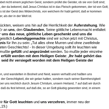
bet nicht einem jeglichen Geist, sondern prüfet die Geister, ob sie von Gott sind;
, der da bekennt, daß Jesus Christus ist in das Fleisch gekommen, der ist von Gott;
das ist der Geist des Widerchrists, von welchem ihr habt gehört, daß er kommen
, als der in der Welt ist.
ckten, weisen uns hin auf die Herrlichkeit der
Auferstehung
. Wie
Er an
uns
, den
Glaubenden
, Seine göttliche Lebensmacht entfaltet:
r uns das neue, göttliche Leben geschenkt und uns die
 geistlich
Lebendiggemachte
sind wir schon jetzt mit Christus,
gnis
für Ihn zu sein: „Tut alles ohne Murren und ohne zweifelnde
teten Geschlechts! - In dieser Umgebung sollt ihr leuchten wie
e mußte
gefüllt
und
angezündet
werden. So mußte jeder einzelne
h
erfüllt werden mit dem Heiligen Geiste
: „
Ihr habt gehört das
 seid ihr versiegelt worden mit dem Heiligen Geiste der
n, und wandelten in Bosheit und Neid, waren verhaßt und haßten uns
 der Gerechtigkeit, die wir getan hatten, sondern nach seiner Barmherzigkeit
er uns reichlich durch Jesum Christum, unsern Heiland, 7 auf daß wir durch
aß du fest lehrest, auf daß die, so an Gott gläubig geworden sind, in einem
wir
für Gott leuchten
und
uns verzehren
, immer neu der
1,19.)