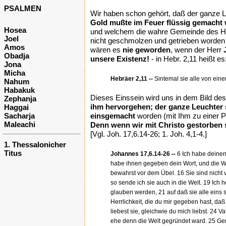
PSALMEN
Wir haben schon gehört, daß der ganze L
Gold mußte im Feuer flüssig gemacht 
Hosea
und welchem die wahre Gemeinde des Her
Joel
nicht geschmolzen und getrieben worden
Amos
wären es
nie geworden
, wenn der Herr
Obadja
unsere Existenz!
- in Hebr. 2,11 heißt es:
Jona
Micha
Hebräer 2,11 --
Sintemal sie alle von eine
Nahum
Habakuk
Dieses Einssein wird uns in dem Bild de
Zephanja
ihm hervorgehen; der ganze Leuchter s
Haggai
Sacharja
einsgemacht
worden (mit Ihm zu einer Pf
Maleachi
Denn wenn wir mit Christo gestorben s
[Vgl. Joh. 17,6.14-26; 1. Joh. 4,1-4.]
1. Thessalonicher
Titus
Johannes 17,6.14-26 --
6 Ich habe deinen
habe ihnen gegeben dein Wort, und die Welt
bewahrst vor dem Übel. 16 Sie sind nicht v
so sende ich sie auch in die Welt. 19 Ich he
glauben werden, 21 auf daß sie alle eins s
Herrlichkeit, die du mir gegeben hast, daß
liebest sie, gleichwie du mich liebst. 24 V
ehe denn die Welt gegründet ward. 25 Ger