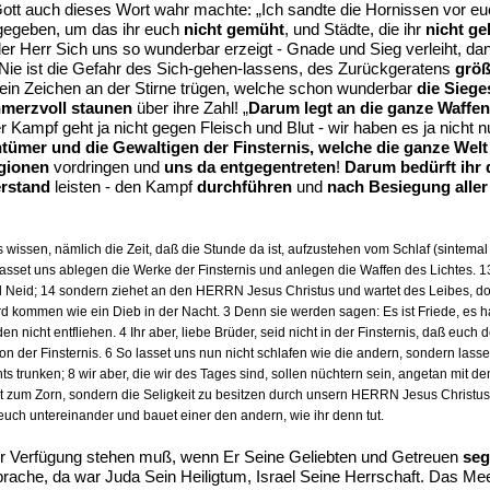
Gott auch dieses Wort wahr machte: „Ich sandte die Hornissen vor euc
 gegeben, um das ihr euch
nicht gemüht
, und Städte, die ihr
nicht ge
der Herr Sich uns so wunderbar erzeigt - Gnade und Sieg verleiht, dan
 Nie ist die Gefahr des Sich-gehen-lassens, des Zurückgeratens
größ
n ein Zeichen an der Stirne trügen, welche schon wunderbar
die Siege
hmerzvoll staunen
über ihre Zahl! „
Darum legt an die ganze Waffen
 Kampf geht ja nicht gegen Fleisch und Blut - wir haben es ja nich
ntümer und die Gewaltigen der Finsternis, welche die ganze Wel
gionen
vordringen und
uns da entgegentreten
!
Darum bedürft ihr 
rstand
leisten - den Kampf
durchführen
und
nach Besiegung aller
 wissen, nämlich die Zeit, daß die Stunde da ist, aufzustehen vom Schlaf (sintemal u
sset uns ablegen die Werke der Finsternis und anlegen die Waffen des Lichtes. 13
Neid; 14 sondern ziehet an den HERRN Jesus Christus und wartet des Leibes, doch
kommen wie ein Dieb in der Nacht. 3 Denn sie werden sagen: Es ist Friede, es hat
icht entfliehen. 4 Ihr aber, liebe Brüder, seid nicht in der Finsternis, daß euch d
von der Finsternis. 6 So lasset uns nun nicht schlafen wie die andern, sondern las
hts trunken; 8 wir aber, die wir des Tages sind, sollen nüchtern sein, angetan mi
zt zum Zorn, sondern die Seligkeit zu besitzen durch unsern HERRN Jesus Christus, 
uch untereinander und bauet einer den andern, wie ihr denn tut.
 zur Verfügung stehen muß, wenn Er Seine Geliebten und Getreuen
se
che, da war Juda Sein Heiligtum, Israel Seine Herrschaft. Das Meer