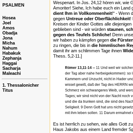
Wespenart. In Jos. 24,12 hören wir, wie 
PSALMEN
Amoriter! Siehe, Ich habe euch ein Land
dient Ihm in Vollkommenheit
!“ - Wenn 
Hosea
gegen
Untreue oder Oberflächlichkeit
!
Joel
Kreisen der Kinder Gottes alle diejenige
Amos
geblieben sind - wir würden
staunen, sc
Obadja
gegen des Teufels Schliche!
Denn unser
Jona
wir haben zu kämpfen gegen
die Fürste
Micha
zu ringen, die bis in
die himmlischen Re
Nahum
damit ihr am schlimmen Tage ihnen
Wide
Habakuk
Thess. 5,2-11.]
Zephanja
Haggai
Sacharja
Römer 13,11-14 --
11 Und weil wir solches
Maleachi
der Tag aber nahe herbeigekommen): so la
Kammern und Unzucht, nicht in Hader und 
1. Thessalonicher
wisset gewiß, daß der Tag des HERRN wird 
Titus
Schmerz ein schwangeres Weib, und werden n
Tages; wir sind nicht von der Nacht noch 
und die da trunken sind, die sind des Nac
Seligkeit. 9 Denn Gott hat uns nicht geset
mit ihm leben sollen. 11 Darum ermahnet e
Es ist herrlich zu sehen, wie alles Gott
Haus Jakobs aus einem Land fremder Spra