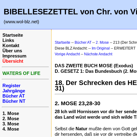
BIBELLESEZETTEL von Chr. von V
(www.wol-blz.net)
Startseite
Links
Startseite
--
Bücher AT
--
2. Mose
-- 213 (Der Schr
Kontakt
Diese BLZ Andacht: --
Im Original
-- ERWEITERT
Über uns
Vorige Andacht
--
Nächste Andacht
Impressum
Übersicht
DAS ZWEITE BUCH MOSE (Exodus)
D. GESETZ 1: Das Bundesbuch (2. Mos
WATERS OF LIFE
18. Der Schrecken des HER
Register
31)
Jahrgänge
Bücher AT
Bücher NT
2. MOSE 23,28-30
28 Ich will Hornissen vor dir her senden
1. Mose
das Land wüst werde und sich wilde Ti
2. Mose
3. Mose
Selbst die
Natur
mußte dem von Gott geli
4. Mose
dir hersenden, daß sie vor dir vertreibe 