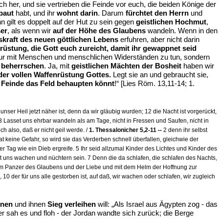
h her, und sie vertrieben die Feinde vor euch, die beiden Könige der
baut
habt, und ihr
wohnt darin
. Darum
fürchtet den Herrn
und
n gilt es doppelt auf der Hut zu sein gegen
geistlichen Hochmut
,
er
, als wenn wir
auf der Höhe des Glaubens
wandeln. Wenn in den
skraft des neuen göttlichen Lebens
erfuhren, aber nicht darin
rüstung, die Gott euch zureicht, damit ihr gewappnet seid
t nur mit Menschen und menschlichen Widerständen zu tun, sondern
t beherrschen
. Ja, mit
geistlichen Mächten der Bosheit
haben wir
der vollen Waffenrüstung Gottes.
Legt sie an und gebraucht sie,
 Feinde das Feld behaupten könnt
!“ [Lies Röm. 13,11-14; 1.
nser Heil jetzt näher ist, denn da wir gläubig wurden; 12 die Nacht ist vorgerückt,
 Lasset uns ehrbar wandeln als am Tage, nicht in Fressen und Saufen, nicht in
 also, daß er nicht geil werde. /
1. Thessalonicher 5,2-11 --
2 denn ihr selbst
 keine Gefahr, so wird sie das Verderben schnell überfallen, gleichwie der
er Tag wie ein Dieb ergreife. 5 Ihr seid allzumal Kinder des Lichtes und Kinder des
set uns wachen und nüchtern sein. 7 Denn die da schlafen, die schlafen des Nachts,
t dem Panzer des Glaubens und der Liebe und mit dem Helm der Hoffnung zur
10 der für uns alle gestorben ist, auf daß, wir wachen oder schlafen, wir zugleich
gnen
und ihnen
Sieg verleihen
will: „Als Israel aus Ägypten zog - das
 sah es und floh - der Jordan wandte sich zurück; die Berge