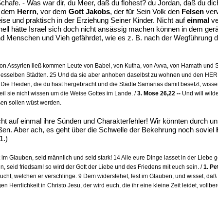
chafe. - Was war dir, du Meer, daß du flohest? du Jordan, daß du dich
or dem
Herrn
, vor dem
Gott Jakobs
, der für Sein Volk den
Felsen
verw
weise und praktisch in der Erziehung Seiner Kinder. Nicht auf
einmal
ve
ell hätte Israel sich doch nicht ansässig machen können in dem ge
 Menschen und Vieh gefährdet, wie es z. B. nach der Wegführung de
n Assyrien ließ kommen Leute von Babel, von Kutha, von Avva, von Hamath und Sep
esselben Städten. 25 Und da sie aber anhoben daselbst zu wohnen und den HERRN
 Die Heiden, die du hast hergebracht und die Städte Samarias damit besetzt, wis
eil sie nicht wissen um die Weise Gottes im Lande. /
3. Mose 26,22 --
Und will wild
en sollen wüst werden.
icht auf einmal ihre Sünden und Charakterfehler! Wir könnten durch 
ßen. Aber ach, es geht über die Schwelle der Bekehrung noch soviel
1.)
im Glauben, seid männlich und seid stark! 14 Alle eure Dinge lasset in der Liebe 
nn, seid friedsam! so wird der Gott der Liebe und des Friedens mit euch sein. /
1. Pe
cht, welchen er verschlinge. 9 Dem widerstehet, fest im Glauben, und wisset, daß
 Herrlichkeit in Christo Jesu, der wird euch, die ihr eine kleine Zeit leidet, vollb