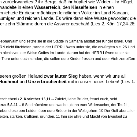
 zurückwandtest? ihr Berge, daß ihr hüpftet wie Widder - ihr Hügel,
andelte in einen
Wasserteich
, den
Kieselfelsen
in einen
rnichtete Er diese mächtigen feindlichen Völker im Land Kanaan,
räumigen und reichen Lande. Es wäre dann eine Wüste geworden; die
r zehn Stämme durch die Assyrer geschah! (Lies 2. Kön. 17,24-26;
harvaim und setzte sie in die Städte in Samaria anstatt der Kinder Israel. Und
 nicht fürchteten, sandte der HERR Löwen unter sie, die erwürgten sie. 26 Und
sen nichts von der Weise Gottes im Lande; darum hat der HERR Löwen unter sie
e Tiere unter euch senden, die sollen eure Kinder fressen und euer Vieh zerreißen
unseren großen Heiland zwar
lauter Sieg
haben, wenn wir uns all
Hochmut
und
Unzerbrochenheit
mit in unser neues Leben! (Lies
1.
geschehen! /
2. Korinther 13,11 --
Zuletzt, liebe Brüder, freuet euch, seid
trus 5,8-11 --
8 Seid nüchtern und wachet; denn euer Widersacher, der Teufel,
 ebendieselben Leiden über eure Brüder in der Welt gehen. 10 Der Gott aber aller
ereiten, stärken, kräftigen, gründen. 11 Ihm sei Ehre und Macht von Ewigkeit zu