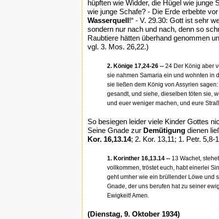
hüpften wie Widder, die Hügel wie junge S
wie junge Schafe? - Die Erde erbebte v
Wasserquell
!“ - V. 29.30: Gott ist sehr 
sondern nur nach und nach, denn so schn
Raubtiere hätten überhand genommen und
vgl. 3. Mos. 26,22.)
2. Könige 17,24-26 --
24 Der König aber vo
sie nahmen Samaria ein und wohnten in d
sie ließen dem König von Assyrien sagen:
gesandt, und siehe, dieselben töten sie, w
und euer weniger machen, und eure Straß
So besiegen leider viele Kinder Gottes n
Seine Gnade zur
Demütigung
dienen lie
Kor. 16,13.14
; 2. Kor. 13,11; 1. Petr. 5,8-1
1. Korinther 16,13.14 --
13 Wachet, stehet 
vollkommen, tröstet euch, habt einerlei Si
geht umher wie ein brüllender Löwe und su
Gnade, der uns berufen hat zu seiner ewigen
Ewigkeit! Amen.
(Dienstag, 9. Oktober 1934)