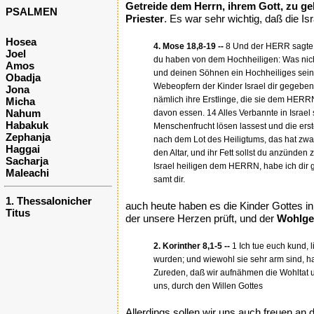
Getreide dem Herrn, ihrem Gott, zu ge
PSALMEN
Priester
. Es war sehr wichtig, daß die I
Hosea
4. Mose 18,8-19 --
8 Und der HERR sagte z
Joel
du haben von dem Hochheiligen: Was nicht 
Amos
und deinen Söhnen ein Hochheiliges sein. 
Obadja
Webeopfern der Kinder Israel dir gegeben
Jona
nämlich ihre Erstlinge, die sie dem HERRN
Micha
Nahum
davon essen. 14 Alles Verbannte in Israel 
Habakuk
Menschenfrucht lösen lassest und die erste
Zephanja
nach dem Lot des Heiligtums, das hat zwanz
Haggai
den Altar, und ihr Fett sollst du anzünde
Sacharja
Israel heiligen dem HERRN, habe ich dir
Maleachi
samt dir.
1. Thessalonicher
auch heute haben es die Kinder Gottes in
Titus
der unsere Herzen prüft, und der
Wohlge
2. Korinther 8,1-5 --
1 Ich tue euch kund, 
wurden; und wiewohl sie sehr arm sind, h
Zureden, daß wir aufnähmen die Wohltat u
uns, durch den Willen Gottes
Allerdings sollen wir uns auch freuen an