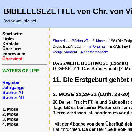
BIBELLESEZETTEL von Chr. von V
(www.wol-blz.net)
Startseite
Links
Startseite
--
Bücher AT
--
2. Mose
-- 196 (Die Erst
Kontakt
Diese BLZ Andacht: --
Im Original
-- ERWEITERT
Über uns
Vorige Andacht
--
Nächste Andacht
Impressum
Übersicht
DAS ZWEITE BUCH MOSE (Exodus)
D. GESETZ 1: Das Bundesbuch (2. Mos
WATERS OF LIFE
11. Die Erstgeburt gehört 
Register
Jahrgänge
Bücher AT
2. MOSE 22,29-31 (Luth. 28-30)
Bücher NT
28 Deiner Frucht Fülle und Saft sollst
Tage laß es bei seiner Mutter sein, am 
1. Mose
Tieren zerrissen ist, sondern es vor d
2. Mose
3. Mose
„
Mit der Abgabe von dem Überfluß dein
4. Mose
Baumfrüchten.
Da der Herr Sein Volk I