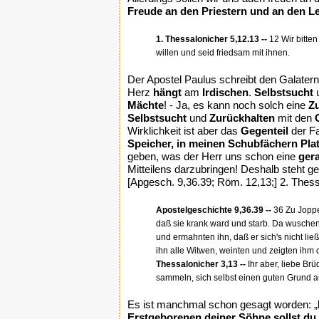
Freude an den Priestern und an den Le
1. Thessalonicher 5,12.13 --
12 Wir bitte
willen und seid friedsam mit ihnen.
Der Apostel Paulus schreibt den Galatern:
Herz
hängt
am
Irdischen
.
Selbstsucht
Mächte
! - Ja, es kann noch solch eine
Z
Selbstsucht
und
Zurückhalten
mit den
Wirklichkeit ist aber das
Gegenteil
der Fa
Speicher, in meinen Schubfächern Pla
geben, was der Herr uns schon eine
ger
Mitteilens darzubringen! Deshalb steht ge
[Apgesch. 9,36.39; Röm. 12,13;] 2. Thess.
Apostelgeschichte 9,36.39 --
36 Zu Joppe 
daß sie krank ward und starb. Da wuschen 
und ermahnten ihn, daß er sich's nicht li
ihn alle Witwen, weinten und zeigten ihm 
Thessalonicher 3,13 --
Ihr aber, liebe Brü
sammeln, sich selbst einen guten Grund a
Es ist manchmal schon gesagt worden: „
Erstgeborenen deiner Söhne sollst du