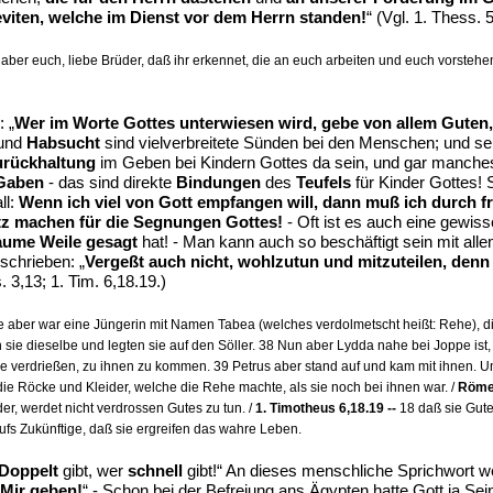
viten, welche im Dienst vor dem Herrn standen!
“ (Vgl. 1. Thess. 
n aber euch, liebe Brüder, daß ihr erkennet, die an euch arbeiten und euch vorst
 „
Wer im Worte Gottes unterwiesen wird, gebe von allem Guten, d
und
Habsucht
sind vielverbreitete Sünden bei den Menschen; und sel
urückhaltung
im Geben bei Kindern Gottes da sein, und gar manche
Gaben
- das sind direkte
Bindungen
des
Teufels
für Kinder Gottes!
ll:
Wenn ich viel von Gott empfangen will, dann muß ich durch 
tz machen für die Segnungen Gottes!
- Oft ist es auch eine gewis
aume Weile gesagt
hat! - Man kann auch so beschäftigt sein mit al
schrieben: „
Vergeßt auch nicht, wohlzutun und mitzuteilen, denn 
 3,13; 1. Tim. 6,18.19.)
aber war eine Jüngerin mit Namen Tabea (welches verdolmetscht heißt: Rehe), die 
sie dieselbe und legten sie auf den Söller. 38 Nun aber Lydda nahe bei Joppe ist,
eße verdrießen, zu ihnen zu kommen. 39 Petrus aber stand auf und kam mit ihnen. Un
die Röcke und Kleider, welche die Rehe machte, als sie noch bei ihnen war. /
Römer
der, werdet nicht verdrossen Gutes zu tun. /
1. Timotheus 6,18.19 --
18 daß sie Gute
ufs Zukünftige, daß sie ergreifen das wahre Leben.
Doppelt
gibt, wer
schnell
gibt!“ An dieses menschliche Sprichwort wer
 Mir geben!
“ - Schon bei der Befreiung ans Ägypten hatte Gott ja Sei