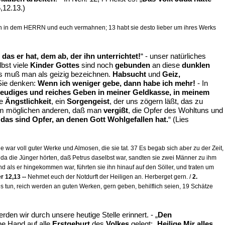
5,12.13.)
ehen in dem HERRN und euch vermahnen; 13 habt sie desto lieber um ihres Werks
as er hat, dem ab, der ihn unterrichtet!
“ - unser natürliches
bst viele
Kinder Gottes
sind noch
gebunden
an diese
dunklen
s muß man als geizig bezeichnen.
Habsucht
und
Geiz,
 Sie denken:
Wenn ich weniger gebe, dann habe ich mehr!
- In
freudiges und reiches Geben in meiner Geldkasse, in meinem
se
Ängstlichkeit
, ein
Sorgengeist
, der uns zögern läßt, das zu
lem möglichen anderen, daß man
vergißt
, die Opfer des Wohltuns und
das sind Opfer, an denen Gott Wohlgefallen hat.
“ (Lies
war voll guter Werke und Almosen, die sie tat. 37 Es begab sich aber zu der Zeit,
 da die Jünger hörten, daß Petrus daselbst war, sandten sie zwei Männer zu ihm
d als er hingekommen war, führten sie ihn hinauf auf den Söller, und traten um
 12,13 --
Nehmet euch der Notdurft der Heiligen an. Herberget gern. /
2.
s tun, reich werden an guten Werken, gern geben, behilflich seien, 19 Schätze
den wir durch unsere heutige Stelle erinnert. - „
Den
ne Hand auf alle
Erstgeburt
des
Volkes
gelegt: „
Heilige Mir alles