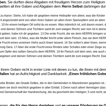
ben.
Sie durften diese Abgaben mit freudigem Herzen zum Heiligtum 
sraeliten all ihre Gaben und Abgaben dem
Herrn Selbst
darbringen durf
u Aaron: Siehe, ich habe dir gegeben meine Hebopfer von allem, was die Kinder I
angezündet wird von allen ihren Gaben an allen ihren Speisopfern und an allen ih
10 An einem heiligen Ort sollst du es essen. Was männlich ist, soll davon essen; de
 und deinen Söhnen und Töchtern samt dir zum ewigen Recht; wer rein ist in deine
 geben, habe ich dir gegeben. 13 Die erste Frucht, die sie dem HERRN bringen von a
soll dein sein. 15 Alles, was die Mutter bricht unter allem Fleisch, das sie dem HE
 Frucht eines unreinen Viehs auch lösen lassest. 16 Sie sollen's aber lösen, wenn'
ig Gera. 17 Aber die erste Frucht eines Rindes oder Schafes oder einer Ziege sollst
n zum Opfer des süßen Geruchs dem HERRN. 18 Ihr Fleisch soll dein sein, wie auch d
 gegeben und deinen Söhnen und deinen Töchtern samt dir zum ewigen Recht. Da
 ihrem Geben nicht in erster Linie mit denen zu tun, die ihnen mit de
fallen
hat an Aufrichtigkeit und Dankbarkeit: „
Einen fröhlichen Geber
liebe Brüder, die Gnade Gottes, die in den Gemeinden in Mazedonien gegeben ist. 
aben sie doch reichlich gegeben in aller Einfalt. 3 Denn nach allem Vermögen (das
nd Gemeinschaft der Handreichung, die da geschieht den Heiligen; 5 und nicht, w
 denen,
die für den Herrn dastehen
und
an unserer Förderung im G