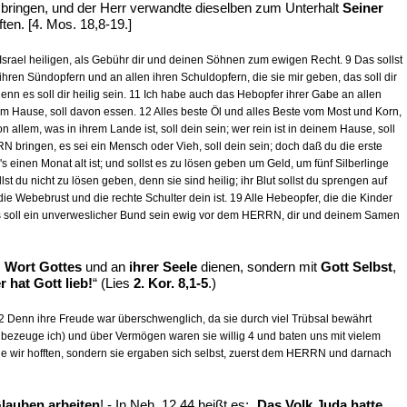
bringen, und der Herr verwandte dieselben zum Unterhalt
Seiner
ten. [4. Mos. 18,8-19.]
srael heiligen, als Gebühr dir und deinen Söhnen zum ewigen Recht. 9 Das sollst
ren Sündopfern und an allen ihren Schuldopfern, die sie mir geben, das soll dir
nn es soll dir heilig sein. 11 Ich habe auch das Hebopfer ihrer Gabe an allen
m Hause, soll davon essen. 12 Alles beste Öl und alles Beste vom Most und Korn,
llem, was in ihrem Lande ist, soll dein sein; wer rein ist in deinem Hause, soll
RRN bringen, es sei ein Mensch oder Vieh, soll dein sein; doch daß du die erste
s einen Monat alt ist; und sollst es zu lösen geben um Geld, um fünf Silberlinge
 du nicht zu lösen geben, denn sie sind heilig; ihr Blut sollst du sprengen auf
ie Webebrust und die rechte Schulter dein ist. 19 Alle Hebeopfer, die die Kinder
s soll ein unverweslicher Bund sein ewig vor dem HERRN, dir und deinem Samen
m
Wort Gottes
und an
ihrer Seele
dienen, sondern mit
Gott Selbst
,
 hat Gott lieb!
“ (Lies
2. Kor. 8,1-5
.)
2 Denn ihre Freude war überschwenglich, da sie durch viel Trübsal bewährt
 bezeuge ich) und über Vermögen waren sie willig 4 und baten uns mit vielem
ie wir hofften, sondern sie ergaben sich selbst, zuerst dem HERRN und darnach
lauben arbeiten
! - In Neh. 12,44 heißt es: „
Das Volk Juda hatte