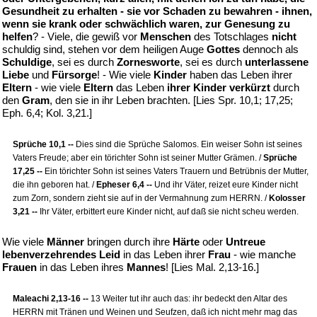
Gesundheit zu erhalten - sie vor Schaden zu bewahren - ihnen,
wenn sie krank oder schwächlich waren, zur Genesung zu
helfen
? - Viele, die gewiß vor
Menschen
des Totschlages
nicht
schuldig sind, stehen vor dem heiligen Auge
Gottes
dennoch als
Schuldige
, sei es durch
Zornesworte
, sei es durch
unterlassene
Liebe
und
Fürsorge
! - Wie viele
Kinder
haben das Leben ihrer
Eltern
- wie viele
Eltern
das Leben
ihrer Kinder verkürzt
durch
den
Gram
, den sie in ihr Leben brachten. [Lies Spr. 10,1; 17,25;
Eph. 6,4; Kol. 3,21.]
Sprüche 10,1 --
Dies sind die Sprüche Salomos. Ein weiser Sohn ist seines
Vaters Freude; aber ein törichter Sohn ist seiner Mutter Grämen. /
Sprüche
17,25 --
Ein törichter Sohn ist seines Vaters Trauern und Betrübnis der Mutter,
die ihn geboren hat. /
Epheser 6,4 --
Und ihr Väter, reizet eure Kinder nicht
zum Zorn, sondern zieht sie auf in der Vermahnung zum HERRN. /
Kolosser
3,21 --
Ihr Väter, erbittert eure Kinder nicht, auf daß sie nicht scheu werden.
Wie viele
Männer
bringen durch ihre
Härte
oder
Untreue
lebenverzehrendes Leid
in das Leben ihrer
Frau
- wie manche
Frauen
in das Leben ihres
Mannes
! [Lies Mal. 2,13-16.]
Maleachi 2,13-16 --
13 Weiter tut ihr auch das: ihr bedeckt den Altar des
HERRN mit Tränen und Weinen und Seufzen, daß ich nicht mehr mag das