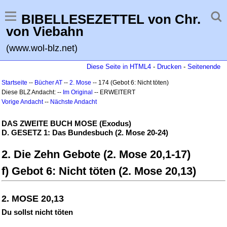
BIBELLESEZETTEL von Chr.
von Viebahn
(www.wol-blz.net)
Diese Seite in HTML4
-
Drucken
-
Seitenende
Startseite
--
Bücher AT
--
2. Mose
-- 174 (Gebot 6: Nicht töten)
Diese BLZ Andacht: --
Im Original
-- ERWEITERT
Vorige Andacht
--
Nächste Andacht
DAS ZWEITE BUCH MOSE (Exodus)
D. GESETZ 1: Das Bundesbuch (2. Mose 20-24)
2. Die Zehn Gebote (2. Mose 20,1-17)
f) Gebot 6: Nicht töten (2. Mose 20,13)
2. MOSE 20,13
Du sollst nicht töten