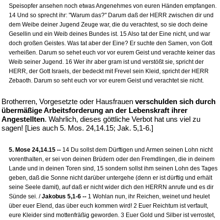
Speisopfer ansehen noch etwas Angenehmes von euren Händen empfangen.
14 Und so sprecht ihr: "Warum das?" Darum daß der HERR zwischen dir und
dem Weibe deiner Jugend Zeuge war, die du verachtest, so sie doch deine
Gesellin und ein Weib deines Bundes ist. 15 Also tat der Eine nicht, und war
doch großen Geistes. Was tat aber der Eine? Er suchte den Samen, von Gott
verheißen. Darum so sehet euch vor vor eurem Geist und verachte keiner das
Weib seiner Jugend. 16 Wer ihr aber gram ist und verstößt sie, spricht der
HERR, der Gott Israels, der bedeckt mit Frevel sein Kleid, spricht der HERR
Zebaoth. Darum so seht euch vor vor eurem Geist und verachtet sie nicht.
Brotherren, Vorgesetzte oder Hausfrauen
verschulden sich durch
übermäßige Arbeitsforderung an der Lebenskraft ihrer
Angestellten
. Wahrlich, dieses göttliche Verbot hat uns viel zu
sagen! [Lies auch 5. Mos. 24,14.15; Jak. 5,1-6.]
5. Mose 24,14.15 --
14 Du sollst dem Dürftigen und Armen seinen Lohn nicht
vorenthalten, er sei von deinen Brüdern oder den Fremdlingen, die in deinem
Lande und in deinen Toren sind, 15 sondern sollst ihm seinen Lohn des Tages
geben, daß die Sonne nicht darüber untergehe (denn er ist dürftig und erhält
seine Seele damit), auf daß er nicht wider dich den HERRN anrufe und es dir
Sünde sei. /
Jakobus 5,1-6 --
1 Wohlan nun, ihr Reichen, weinet und heulet
über euer Elend, das über euch kommen wird! 2 Euer Reichtum ist verfault,
eure Kleider sind mottenfräßig geworden. 3 Euer Gold und Silber ist verrostet,