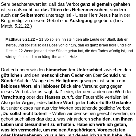
Sehr beachtenswert ist, daß das Verbot
ganz allgemein
gehalten
ist, so daß nicht nur
das Töten des Nebenmenschen
, sondern
auch
der Selbstmord
untersagt ist! - Unser Herr Jesus hat in der
Bergpredigt zu diesem Gebot eine
Auslegung
gegeben. (Lies
Matth. 5,21.22.)
Matthäus 5,21.22 --
21 So sollen ihn steinigen alle Leute der Stadt, daß er
sterbe, und sollst also das Böse von dir tun, daß es ganz Israel höre und sich
fürchte. 22 Wenn jemand eine Sünde getan hat, die des Todes würdig ist, und
wird getötet, und man hängt ihn an ein Holz
Dort erkennen wir den
himmelweiten Unterschied
zwischen den
göttlichen
und den
menschlichen
Gedanken über
Schuld
und
Sünde
! Auf der Waage des
Heiligtums
gewogen, ist schon
ein
liebloses Wort, ein liebloser Blick
eine Versündigung gegen
dieses Verbot. Jesus sagt, daß jeder, der dem andern ein Wort der
Verachtung
oder des
Hasses
zuruft, der Feuerhölle verfallen ist!
Also jeder
Ärger
, jedes
bittere Wort
, jeder
haß erfüllte Gedanke
fällt unter dieses nur aus vier Worten bestehende göttliche Verbot:
„
Du sollst nicht töten!
“ - Wollen wir demselben gerecht werden, so
gehört auch
alles das
dazu, was wir anderen
schulden, um ihnen
Leben und Gesundheit zu erhalten. Habe ich wirklich getan,
was ich vermochte, um meinen Angehörigen, Vorgesetzten
oder Untergebenen, kurz allen, mit denen ich zu tun habe, die