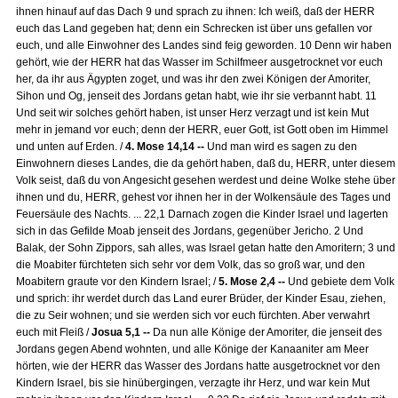
ihnen hinauf auf das Dach 9 und sprach zu ihnen: Ich weiß, daß der HERR
euch das Land gegeben hat; denn ein Schrecken ist über uns gefallen vor
euch, und alle Einwohner des Landes sind feig geworden. 10 Denn wir haben
gehört, wie der HERR hat das Wasser im Schilfmeer ausgetrocknet vor euch
her, da ihr aus Ägypten zoget, und was ihr den zwei Königen der Amoriter,
Sihon und Og, jenseit des Jordans getan habt, wie ihr sie verbannt habt. 11
Und seit wir solches gehört haben, ist unser Herz verzagt und ist kein Mut
mehr in jemand vor euch; denn der HERR, euer Gott, ist Gott oben im Himmel
und unten auf Erden. /
4. Mose 14,14 --
Und man wird es sagen zu den
Einwohnern dieses Landes, die da gehört haben, daß du, HERR, unter diesem
Volk seist, daß du von Angesicht gesehen werdest und deine Wolke stehe über
ihnen und du, HERR, gehest vor ihnen her in der Wolkensäule des Tages und
Feuersäule des Nachts. ... 22,1 Darnach zogen die Kinder Israel und lagerten
sich in das Gefilde Moab jenseit des Jordans, gegenüber Jericho. 2 Und
Balak, der Sohn Zippors, sah alles, was Israel getan hatte den Amoritern; 3 und
die Moabiter fürchteten sich sehr vor dem Volk, das so groß war, und den
Moabitern graute vor den Kindern Israel; /
5. Mose 2,4 --
Und gebiete dem Volk
und sprich: ihr werdet durch das Land eurer Brüder, der Kinder Esau, ziehen,
die zu Seir wohnen; und sie werden sich vor euch fürchten. Aber verwahrt
euch mit Fleiß /
Josua 5,1 --
Da nun alle Könige der Amoriter, die jenseit des
Jordans gegen Abend wohnten, und alle Könige der Kanaaniter am Meer
hörten, wie der HERR das Wasser des Jordans hatte ausgetrocknet vor den
Kindern Israel, bis sie hinübergingen, verzagte ihr Herz, und war kein Mut