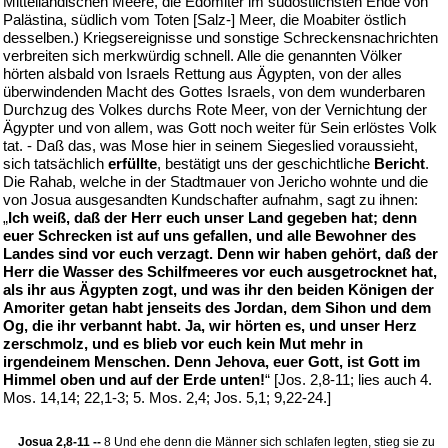
Mittelländischen Meere, die Edomiter im südöstlichsten Ende von
Palästina, südlich vom Toten [Salz-] Meer, die Moabiter östlich
desselben.) Kriegsereignisse und sonstige Schreckensnachrichten
verbreiten sich merkwürdig schnell. Alle die genannten Völker
hörten alsbald von Israels Rettung aus Ägypten, von der alles
überwindenden Macht des Gottes Israels, von dem wunderbaren
Durchzug des Volkes durchs Rote Meer, von der Vernichtung der
Ägypter und von allem, was Gott noch weiter für Sein erlöstes Volk
tat. - Daß das, was Mose hier in seinem Siegeslied voraussieht,
sich tatsächlich
erfüllte
, bestätigt uns der geschichtliche
Bericht
.
Die Rahab, welche in der Stadtmauer von Jericho wohnte und die
von Josua ausgesandten Kundschafter aufnahm, sagt zu ihnen:
„
Ich weiß, daß der Herr euch unser Land gegeben hat; denn
euer Schrecken ist auf uns gefallen, und alle Bewohner des
Landes sind vor euch verzagt. Denn wir haben gehört, daß der
Herr die Wasser des Schilfmeeres vor euch ausgetrocknet hat,
als ihr aus Ägypten zogt, und was ihr den beiden Königen der
Amoriter getan habt jenseits des Jordan, dem Sihon und dem
Og, die ihr verbannt habt. Ja, wir hörten es, und unser Herz
zerschmolz, und es blieb vor euch kein Mut mehr in
irgendeinem Menschen. Denn Jehova, euer Gott, ist Gott im
Himmel oben und auf der Erde unten!
“ [Jos. 2,8-11; lies auch 4.
Mos. 14,14; 22,1-3; 5. Mos. 2,4; Jos. 5,1; 9,22-24.]
Josua 2,8-11 --
8 Und ehe denn die Männer sich schlafen legten, stieg sie zu