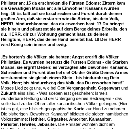
Philister an; 15 da erschraken die Fürsten Edoms; Zittern kam
die Gewaltigen Moabs an; alle Einwohner Kanaans wurden
feig. 16 Es fällt auf sie Erschrecken und Furcht durch deinen
großen Arm, daß sie erstarren wie die Steine, bis dein Volk,
HERR, hindurchkomme, das du erworben hast. 17 Du bringst
sie hinein und pflanzest sie auf dem Berge deines Erbteils, den
du, HERR, dir zur Wohnung gemacht hast, zu deinem
Heiligtum, HERR, das deine Hand bereitet hat. 18 Der HERR
wird König sein immer und ewig.
„
Es hörten's die Völker, sie bebten; Angst ergriff die Völker
Philistäas. Es wurden bestürzt die Fürsten Edoms - die Starken
Moabs, sie ergriff Beben; es verzagten alle Bewohner Kanaans.
Schrecken und Furcht überfiel sie! Ob der Größe Deines Armes
verstummten sie gleich einem Stein - bis hindurchzog Dein
Volk, Herr; bis hindurchzog das Volk, das Du erworben hast!
“
Moses Lied zeigt uns, wie bei Gott
Vergangenheit
,
Gegenwart
und
Zukunft
eins sind. - Was soeben erst geschehen: Israels
wunderbare Rettung und der Untergang seines Bedrängers - das
sollte bald zu den Ohren aller kanaanitischen Völker gelangen. (Hier
ist es gut, eine biblisch-geographische
Karte
zur Hand zu nehmen.
Die bisherigen „Bewohner Kanaans“ bildeten die sieben hamitischen
Volksstämme:
Hethiter, Girgasiter, Amoriter, Kanaaniter,
Perisiter, Hewiter, Jebusiter.
Die Philister wohnten dicht am