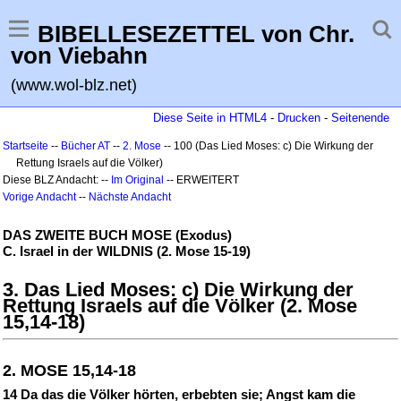
BIBELLESEZETTEL von Chr.
von Viebahn
(www.wol-blz.net)
Diese Seite in HTML4
-
Drucken
-
Seitenende
Startseite
--
Bücher AT
--
2. Mose
-- 100 (Das Lied Moses: c) Die Wirkung der
Rettung Israels auf die Völker)
Diese BLZ Andacht: --
Im Original
-- ERWEITERT
Vorige Andacht
--
Nächste Andacht
DAS ZWEITE BUCH MOSE (Exodus)
C. Israel in der WILDNIS (2. Mose 15-19)
3. Das Lied Moses: c) Die Wirkung der
Rettung Israels auf die Völker (2. Mose
15,14-18)
2. MOSE 15,14-18
14 Da das die Völker hörten, erbebten sie; Angst kam die