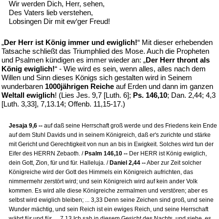
Wir werden Dich, Herr, sehen,
Des Vaters lieb verstehen,
Lobsingen Dir mit ew‘ger Freud!
„
Der Herr ist König immer und ewiglich!
“ Mit dieser erhebenden
Tatsache schließt das Triumphlied des Mose. Auch die Propheten
und Psalmen kündigen es immer wieder an: „
Der Herr thront als
König ewiglich!
“ - Wie wird es sein, wenn alles, alles nach dem
Willen und Sinn dieses Königs sich gestalten wird in Seinem
wunderbaren
1000jährigen Reiche
auf Erden und dann im ganzen
Weltall ewiglich
! (Lies Jes. 9,7 [Luth. 6];
Ps. 146,10
; Dan. 2,44; 4,3
[Luth. 3,33], 7,13.14; Offenb. 11,15-17.)
Jesaja 9,6 --
auf daß seine Herrschaft groß werde und des Friedens kein Ende
auf dem Stuhl Davids und in seinem Königreich, daß er's zurichte und stärke
mit Gericht und Gerechtigkeit von nun an bis in Ewigkeit. Solches wird tun der
Eifer des HERRN Zebaoth. /
Psalm 146,10 --
Der HERR ist König ewiglich,
dein Gott, Zion, für und für. Halleluja. /
Daniel 2,44 --
Aber zur Zeit solcher
Königreiche wird der Gott des Himmels ein Königreich aufrichten, das
nimmermehr zerstört wird; und sein Königreich wird auf kein ander Volk
kommen. Es wird alle diese Königreiche zermalmen und verstören; aber es
selbst wird ewiglich bleiben; ... 3,33 Denn seine Zeichen sind groß, und seine
Wunder mächtig, und sein Reich ist ein ewiges Reich, und seine Herrschaft
währt für und für. ... 7,13 Ich sah in diesem Gesicht des Nachts, und siehe, es