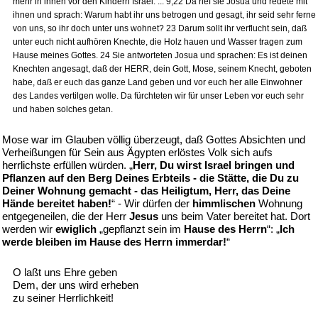
mehr in ihnen vor den Kindern Israel. ... 9,22 Da rief sie Josua und redete mit
ihnen und sprach: Warum habt ihr uns betrogen und gesagt, ihr seid sehr ferne
von uns, so ihr doch unter uns wohnet? 23 Darum sollt ihr verflucht sein, daß
unter euch nicht aufhören Knechte, die Holz hauen und Wasser tragen zum
Hause meines Gottes. 24 Sie antworteten Josua und sprachen: Es ist deinen
Knechten angesagt, daß der HERR, dein Gott, Mose, seinem Knecht, geboten
habe, daß er euch das ganze Land geben und vor euch her alle Einwohner
des Landes vertilgen wolle. Da fürchteten wir für unser Leben vor euch sehr
und haben solches getan.
Mose war im Glauben völlig überzeugt, daß Gottes Absichten und
Verheißungen für Sein aus Ägypten erlöstes Volk sich aufs
herrlichste erfüllen würden. „
Herr, Du wirst Israel bringen und
Pflanzen auf den Berg Deines Erbteils - die Stätte, die Du zu
Deiner Wohnung gemacht - das Heiligtum, Herr, das Deine
Hände bereitet haben!
“ - Wir dürfen der
himmlischen
Wohnung
entgegeneilen, die der Herr
Jesus
uns beim Vater bereitet hat. Dort
werden wir
ewiglich
„gepflanzt sein im
Hause des Herrn
“: „
Ich
werde bleiben im Hause des Herrn immerdar!
“
O laßt uns Ehre geben
Dem, der uns wird erheben
zu seiner Herrlichkeit!