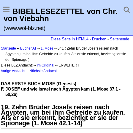
BIBELLESEZETTEL von Chr.
von Viebahn
(www.wol-blz.net)
Diese Seite in HTML4
-
Drucken
-
Seitenende
Startseite
--
Bücher AT
--
1. Mose
-- 641 ( Zehn Brüder Josefs reisen nach
Ägypten, um bei ihm Getreide zu kaufen. Als er sie erkennt, bezichtigt er sie
der Spionage )
Diese BLZ Andacht: --
Im Original
-- ERWEITERT
Vorige Andacht
--
Nächste Andacht
DAS ERSTE BUCH MOSE (Genesis)
F. JOSEF und wie Israel nach Ägypten kam (1. Mose 37,1 -
50,26)
19. Zehn Brüder Josefs reisen nach
Ägypten, um bei ihm Getreide zu kaufen.
Als er sie erkennt, bezichtigt er sie der
Spionage (1. Mose 42,1-14)