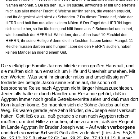
Namen erhöhen. 5 Da ich den HERRN suchte, antwortete er mir und errettete
mich aus aller meiner Furcht. 6 Welche auf ihn sehen, die werden erquickt,
und ihr Angesicht wird nicht zu Schanden. 7 Da dieser Elende rief, hörte der
HERR und half ihm aus allen seinen Nöten. 8 Der Engel des HERRN lagert
sich um die her, so ihn fürchten, und hilft ihnen aus. 9 Schmecket und sehet,
wie freundlich der HERR ist. Wohl dem, der auf ihn traut! 10 Fürchtet den
HERRN, ihr seine Heiligen! denn die ihn fürchten, haben keinen Mangel. 11
Reiche müssen darben und hungern; aber die den HERRN suchen, haben
keinen Mangel an irgend einem Gut.
Die vielköpfige Familie Jakobs bildete einen großen Haushalt, und
sie mußten sich nun ernstlich um Hilfe und Unterhalt umsehen. Mit
den Worten: „Was seht ihr einander ratlos und unschlüssig an?“
forderte der betagte Jakob seine Söhne auf, die schon oft
besprochene Reise nach Ägypten nicht länger hinauszuschieben.
Jedenfalls hatte er durch Händler und Reisende gehört, daß in
Ägypten immer noch große Getreidevorräte seien und daß man dort
Korn kaufen könne. So machten sich die Söhne Jakobs auf den
Weg. Es waren gerade jene zehn Brüder, die Joseph einst verkauft
hatten. Gott ließ es zu, daß gerade sie nun nach Ägypten reisen
mußten, um dort Hilfe zu suchen, ohne zu ahnen, daß der Regent
im Lande Ägypten ihr Bruder Joseph war. – Auf welch
verborgene
und doch so
weise Art
weiß Gott alles zu lenken! (Lies Jes. 55,8.9;
Ps. 25,10; 92,5 [Luther 92,6]; Jes. 28,29; Ps. 77,13.14.19; [Luther