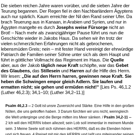
Die sieben reichen Jahre waren vorüber, und die sieben Jahre der
Teurung begannen. Der Regen fiel in den Nachbarländern Ägyptens
auch nur spärlich. Kaum erreichte der Nil den Rand seiner Ufer. Da
brach Teuerung aus in Kanaan, in Arabien und Syrien, und nur in
Ägypten mangelte es durch
Josephs weise Fürsorge
nicht an
Brot! – Nach mehr als zwanzigjähriger Pause führt uns nun die
Geschichte wieder in Jakobs Haus. Da sehen wir ihn trotz der
vielen schmerzlichen Erfahrungen nicht als gebrochenen,
lebensmüden Greis; nein – mit fester Hand vereinigt der ehrwürdige
Patriarch die Familien seiner Söhne unter sich als dem Haupt und
führt in göttlicher Vollmacht das Regiment im Haus. Die
Quelle
aber, aus der Jakob
täglich neue Kraft
schöpfte, war das
Gebet
des Glaubens,
das
Stillesein
und
Harren
auf die Hilfe des Herrn.
Wir lesen:
„Die auf den Herrn harren, gewinnen neue Kraft. Sie
heben die Schwingen empor gleich Adlern. Sie laufen und
ermatten nicht; sie gehen und ermüden nicht!“
[Lies Ps. 46,1.2
(Luther 46,2.3); 34,1–10; (Luther 34,2–11.)]
Psalm 46,2.3 --
2 Gott ist unsre Zuversicht und Stärke. Eine Hilfe in den großen
Nöten, die uns getroffen haben. 3 Darum fürchten wir uns nicht, wenngleich
die Welt unterginge und die Berge mitten ins Meer sänken. /
Psalm 34,2-11 --
2 Ich will den HERRN loben allezeit; sein Lob soll immerdar in meinem Munde
sein. 3 Meine Seele soll sich rühmen des HERRN, daß es die Elenden hören
und sich freuen. 4 Preiset mit mir den HERRN und laßt uns miteinander seinen