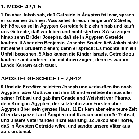
1. MOSE 42,1-5
1 Da aber Jakob sah, daß Getreide in Ägypten feil war, sprach
er zu seinen Söhnen: Was sehet ihr euch lange um? 2 Siehe,
ich höre, es sei in Ägypten Getreide feil; zieht hinab und kauft
uns Getreide, daß wir leben und nicht sterben. 3 Also zogen
hinab zehn Brüder Josephs, daß sie in Ägypten Getreide
kauften. 4 Aber den Benjamin, Josephs Bruder, ließ Jakob nicht
mit seinen Brüdern ziehen; denn er sprach: Es möchte ihm ein
Unfall begegnen. 5 Also kamen die Kinder Israels, Getreide zu
kaufen, samt anderen, die mit ihnen zogen; denn es war im
Lande Kanaan auch teuer.
APOSTELGESCHICHTE 7,9-12
9 Und die Erzväter neideten Joseph und verkauften ihn nach
Ägypten; aber Gott war mit ihm 10 und errettete ihn aus aller
seiner Trübsal und gab ihm Gnade und Weisheit vor Pharao,
dem König in Ägypten; der setzte ihn zum Fürsten über
Ägypten über sein ganzes Haus. 11 Es kam aber eine teure Zeit
über das ganze Land Ägypten und Kanaan und große Trübsal,
und unsere Väter fanden nicht Nahrung. 12 Jakob aber hörte,
daß in Ägypten Getreide wäre, und sandte unsere Väter aus
aufs erstemal.