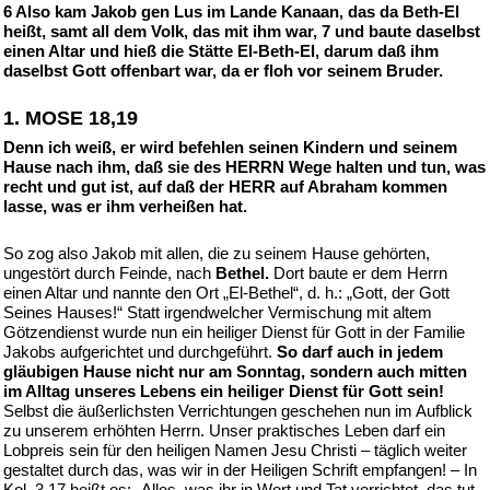
6 Also kam Jakob gen Lus im Lande Kanaan, das da Beth-El
heißt, samt all dem Volk, das mit ihm war, 7 und baute daselbst
einen Altar und hieß die Stätte El-Beth-El, darum daß ihm
daselbst Gott offenbart war, da er floh vor seinem Bruder.
1. MOSE 18,19
Denn ich weiß, er wird befehlen seinen Kindern und seinem
Hause nach ihm, daß sie des HERRN Wege halten und tun, was
recht und gut ist, auf daß der HERR auf Abraham kommen
lasse, was er ihm verheißen hat.
So zog also Jakob mit allen, die zu seinem Hause gehörten,
ungestört durch Feinde, nach
Bethel.
Dort baute er dem Herrn
einen Altar und nannte den Ort „El-Bethel“, d. h.: „Gott, der Gott
Seines Hauses!“ Statt irgendwelcher Vermischung mit altem
Götzendienst wurde nun ein heiliger Dienst für Gott in der Familie
Jakobs aufgerichtet und durchgeführt.
So darf auch in jedem
gläubigen Hause nicht nur am Sonntag, sondern auch mitten
im Alltag unseres Lebens ein heiliger Dienst für Gott sein!
Selbst die äußerlichsten Verrichtungen geschehen nun im Aufblick
zu unserem erhöhten Herrn. Unser praktisches Leben darf ein
Lobpreis sein für den heiligen Namen Jesu Christi – täglich weiter
gestaltet durch das, was wir in der Heiligen Schrift empfangen! – In
Kol. 3,17 heißt es: „Alles, was ihr in Wort und Tat verrichtet, das tut