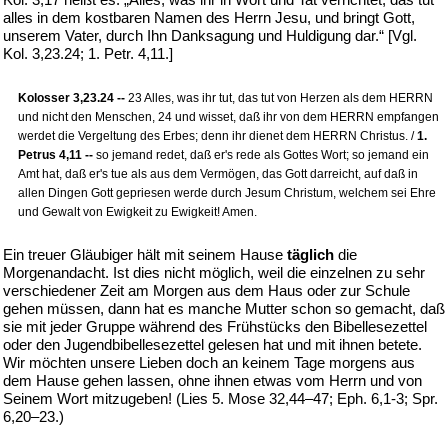
alles in dem kostbaren Namen des Herrn Jesu, und bringt Gott,
unserem Vater, durch Ihn Danksagung und Huldigung dar.“ [Vgl.
Kol. 3,23.24; 1. Petr. 4,11.]
Kolosser 3,23.24 --
23 Alles, was ihr tut, das tut von Herzen als dem HERRN
und nicht den Menschen, 24 und wisset, daß ihr von dem HERRN empfangen
werdet die Vergeltung des Erbes; denn ihr dienet dem HERRN Christus. /
1.
Petrus 4,11 --
so jemand redet, daß er's rede als Gottes Wort; so jemand ein
Amt hat, daß er's tue als aus dem Vermögen, das Gott darreicht, auf daß in
allen Dingen Gott gepriesen werde durch Jesum Christum, welchem sei Ehre
und Gewalt von Ewigkeit zu Ewigkeit! Amen.
Ein treuer Gläubiger hält mit seinem Hause
täglich
die
Morgenandacht. Ist dies nicht möglich, weil die einzelnen zu sehr
verschiedener Zeit am Morgen aus dem Haus oder zur Schule
gehen müssen, dann hat es manche Mutter schon so gemacht, daß
sie mit jeder Gruppe während des Frühstücks den Bibellesezettel
oder den Jugendbibellesezettel gelesen hat und mit ihnen betete.
Wir möchten unsere Lieben doch an keinem Tage morgens aus
dem Hause gehen lassen, ohne ihnen etwas vom Herrn und von
Seinem Wort mitzugeben! (Lies 5. Mose 32,44–47; Eph. 6,1-3; Spr.
6,20–23.)