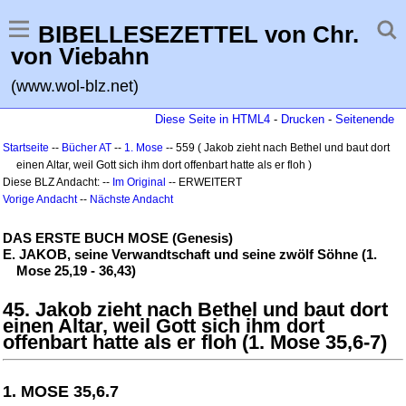
BIBELLESEZETTEL von Chr.
von Viebahn
(www.wol-blz.net)
Diese Seite in HTML4
-
Drucken
-
Seitenende
Startseite
--
Bücher AT
--
1. Mose
-- 559 ( Jakob zieht nach Bethel und baut dort
einen Altar, weil Gott sich ihm dort offenbart hatte als er floh )
Diese BLZ Andacht: --
Im Original
-- ERWEITERT
Vorige Andacht
--
Nächste Andacht
DAS ERSTE BUCH MOSE (Genesis)
E. JAKOB, seine Verwandtschaft und seine zwölf Söhne (1.
Mose 25,19 - 36,43)
45. Jakob zieht nach Bethel und baut dort
einen Altar, weil Gott sich ihm dort
offenbart hatte als er floh (1. Mose 35,6-7)
1. MOSE 35,6.7