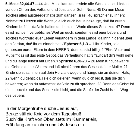
5. Mose 32,44-47 --
44 Und Mose kam und redete alle Worte dieses Liedes
vor den Ohren des Volks, er und Josua, der Sohn Nuns. 45 Da nun Mose
solches alles ausgeredet hatte zum ganzen Israel, 46 sprach er zu ihnen:
Nehmet zu Herzen alle Worte, die ich euch heute bezeuge, daß ihr euren
Kindern befehlt, daß sie halten und tun alle Worte dieses Gesetzes. 47 Denn
es ist nicht ein vergebliches Wort an euch, sondern es ist euer Leben; und
solches Wort wird euer Leben verlängern in dem Lande, da ihr hin gehet über
den Jordan, daß ihr es einnehmet. /
Epheser 6,1-3 --
1 Ihr Kinder, seid
gehorsam euren Eltern in dem HERRN, denn das ist billig. 2 "Ehre Vater und
Mutter," das ist das erste Gebot, das Verheißung hat: 3 "auf daß dir's wohl gehe
und du lange lebest auf Erden."/
Sprüche 6,20-23 --
20 Mein Kind, bewahre
die Gebote deines Vaters und laß nicht fahren das Gesetz deiner Mutter. 21
Binde sie zusammen auf dein Herz allewege und hänge sie an deinen Hals,
22 wenn du gehst, daß sie dich geleiten; wenn du dich legst, daß sie dich
bewahren; wenn du aufwachst, daß sie zu dir sprechen. 23 Denn das Gebot ist
eine Leuchte und das Gesetz ein Licht, und die Strafe der Zucht ist ein Weg
des Lebens
In der Morgenfrühe suche Jesus auf,
Beuge still die Knie vor dem Tageslauf!
Such’ die Kraft von Oben stets im Kämmerlein,
Früh fang an zu loben und laß Jesus ein.