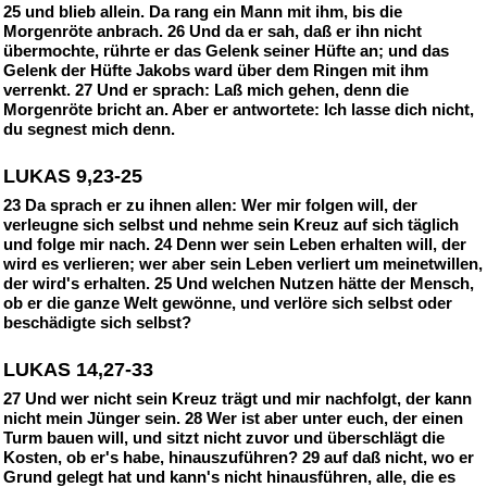
25 und blieb allein. Da rang ein Mann mit ihm, bis die
Morgenröte anbrach. 26 Und da er sah, daß er ihn nicht
übermochte, rührte er das Gelenk seiner Hüfte an; und das
Gelenk der Hüfte Jakobs ward über dem Ringen mit ihm
verrenkt. 27 Und er sprach: Laß mich gehen, denn die
Morgenröte bricht an. Aber er antwortete: Ich lasse dich nicht,
du segnest mich denn.
LUKAS 9,23-25
23 Da sprach er zu ihnen allen: Wer mir folgen will, der
verleugne sich selbst und nehme sein Kreuz auf sich täglich
und folge mir nach. 24 Denn wer sein Leben erhalten will, der
wird es verlieren; wer aber sein Leben verliert um meinetwillen,
der wird's erhalten. 25 Und welchen Nutzen hätte der Mensch,
ob er die ganze Welt gewönne, und verlöre sich selbst oder
beschädigte sich selbst?
LUKAS 14,27-33
27 Und wer nicht sein Kreuz trägt und mir nachfolgt, der kann
nicht mein Jünger sein. 28 Wer ist aber unter euch, der einen
Turm bauen will, und sitzt nicht zuvor und überschlägt die
Kosten, ob er's habe, hinauszuführen? 29 auf daß nicht, wo er
Grund gelegt hat und kann's nicht hinausführen, alle, die es