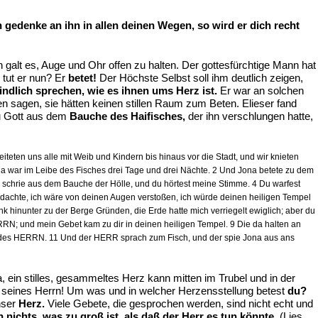
gedenke an ihn in allen deinen Wegen, so wird er dich recht
alt es, Auge und Ohr offen zu halten. Der gottesfürchtige Mann hat
 tut er nun? Er
betet!
Der Höchste Selbst soll ihm deutlich zeigen,
kindlich sprechen, wie es ihnen ums Herz ist.
Er war an solchen
 sagen, sie hätten keinen stillen Raum zum Beten. Elieser fand
u Gott aus dem
Bauche des Haifisches,
der ihn verschlungen hatte,
iteten uns alle mit Weib und Kindern bis hinaus vor die Stadt, und wir knieten
a war im Leibe des Fisches drei Tage und drei Nächte. 2 Und Jona betete zu dem
h schrie aus dem Bauche der Hölle, und du hörtest meine Stimme. 4 Du warfest
edachte, ich wäre von deinen Augen verstoßen, ich würde deinen heiligen Tempel
k hinunter zu der Berge Gründen, die Erde hatte mich verriegelt ewiglich; aber du
RN; und mein Gebet kam zu dir in deinen heiligen Tempel. 9 Die da halten an
 ist des HERRN. 11 Und der HERR sprach zum Fisch, und der spie Jona aus ans
, ein stilles, gesammeltes Herz kann mitten im Trubel und in der
len seines Herrn! Um was und in welcher Herzensstellung betest
du?
nser
Herz.
Viele Gebete, die gesprochen werden, sind nicht echt und
h nichts, was zu groß ist, als daß der Herr es tun könnte.
(Lies