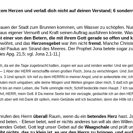
m Herzen und verlaß dich nicht auf deinen Verstand; 6 sondern 
Frauen der Stadt zum Brunnen kommen, um Wasser zu schöpfen. Nun g
 aus eigener Vernunft und Kraft seinen Auftrag ausführen könnte. Was
ist einer von den Betern, die mit ihrem Gott gerade so offen und 
ewöhnt, und das
Herzensgebet
war ihm nicht
fremd.
Manche Christen
tel Paulus am Strand des Meeres. Der Prophet Jona betete sogar z
ies Apg. 21,5; vgl. Jona 2,1-11.]
 da wir die Tage zugebracht hatten, zogen wir aus und reisten weiter. Und sie gele
--
1 Aber der HERR verschaffte einen großen Fisch, Jona zu verschlingen. Und Jon
. 3 Und sprach: Ich rief zu dem HERRN in meiner Angst, und er antwortete mir; ic
e Fluten mich umgaben; alle deine Wogen und Wellen gingen über mich, 5 daß ich g
is an mein Leben, die Tiefe umringte mich; Schilf bedeckte mein Haupt. 7 Ich san
t, HERR, mein Gott. 8 Da meine Seele bei mir verzagte, gedachte ich an den HER
ch aber will mit Dank dir opfern, mein Gelübde will ich bezahlen; denn die Hilfe
nrufen des Herrn
überall
Raum, wenn du ein
betendes Herz
hast. Ja
d beten. - Elieser betet, weil er nichts anderes tun will als den Wil
auendes Gebet. Gott legt unser Gebet auf die
Waagschale
und prüft u
ibt nichts, das zu klein ist, es vor den Herrn zu bringen, und auc