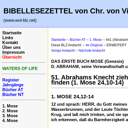
BIBELLESEZETTEL von Chr. von V
(www.wol-blz.net)
Startseite
Links
Startseite
--
Bücher AT
--
1. Mose
-- 441 (Abrahams
Kontakt
Diese BLZ Andacht: --
Im Original
-- ERWEITERT
Über uns
Vorige Andacht
--
Nächste Andacht
Impressum
Übersicht
DAS ERSTE BUCH MOSE (Genesis)
D. ABRAHAM, seine Verwandtschaft und
WATERS OF LIFE
51. Abrahams Knecht zieht
Register
finden (1. Mose 24,10-14)
Jahrgänge
Bücher AT
Bücher NT
1. MOSE 24,12-14
12 und sprach: HERR, du Gott meines 
1. Mose
Wasserbrunnen, und der Leute Töchter
2. Mose
Krug, und laß mich trinken, und sie sp
3. Mose
ich erkennen, daß du Barmherzigkeit 
4. Mose