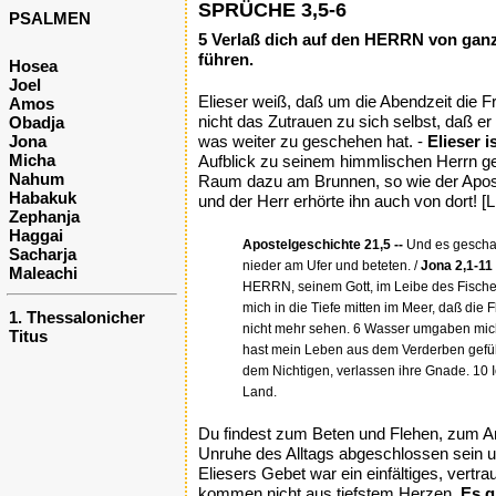
SPRÜCHE 3,5-6
PSALMEN
5 Verlaß dich auf den HERRN von ganze
führen.
Hosea
Joel
Elieser weiß, daß um die Abendzeit die 
Amos
nicht das Zutrauen zu sich selbst, daß er
Obadja
Jona
was weiter zu geschehen hat. -
Elieser 
Micha
Aufblick zu seinem himmlischen Herrn g
Nahum
Raum dazu am Brunnen, so wie der Apos
Habakuk
und der Herr erhörte ihn auch von dort! [L
Zephanja
Haggai
Apostelgeschichte 21,5 --
Und es geschah,
Sacharja
nieder am Ufer und beteten. /
Jona 2,1-11 
Maleachi
HERRN, seinem Gott, im Leibe des Fisches
mich in die Tiefe mitten im Meer, daß di
1. Thessalonicher
nicht mehr sehen. 6 Wasser umgaben mich b
Titus
hast mein Leben aus dem Verderben geführ
dem Nichtigen, verlassen ihre Gnade. 10 I
Land.
Du findest zum Beten und Flehen, zum A
Unruhe des Alltags abgeschlossen sein un
Eliesers Gebet war ein einfältiges, vertr
kommen nicht aus tiefstem Herzen.
Es g