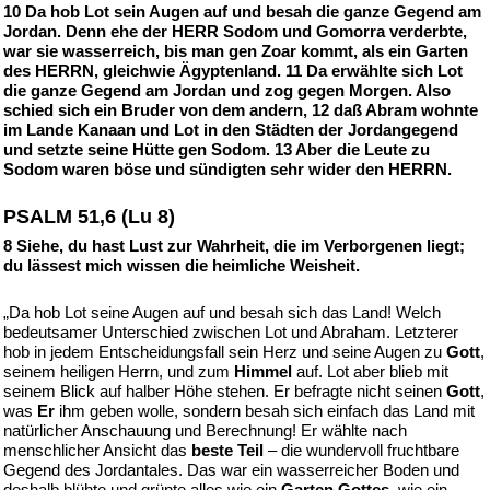
10 Da hob Lot sein Augen auf und besah die ganze Gegend am
Jordan. Denn ehe der HERR Sodom und Gomorra verderbte,
war sie wasserreich, bis man gen Zoar kommt, als ein Garten
des HERRN, gleichwie Ägyptenland. 11 Da erwählte sich Lot
die ganze Gegend am Jordan und zog gegen Morgen. Also
schied sich ein Bruder von dem andern, 12 daß Abram wohnte
im Lande Kanaan und Lot in den Städten der Jordangegend
und setzte seine Hütte gen Sodom. 13 Aber die Leute zu
Sodom waren böse und sündigten sehr wider den HERRN.
PSALM 51,6 (Lu 8)
8 Siehe, du hast Lust zur Wahrheit, die im Verborgenen liegt;
du lässest mich wissen die heimliche Weisheit.
„Da hob Lot seine Augen auf und besah sich das Land! Welch
bedeutsamer Unterschied zwischen Lot und Abraham. Letzterer
hob in jedem Entscheidungsfall sein Herz und seine Augen zu
Gott
,
seinem heiligen Herrn, und zum
Himmel
auf. Lot aber blieb mit
seinem Blick auf halber Höhe stehen. Er befragte nicht seinen
Gott
,
was
Er
ihm geben wolle, sondern besah sich einfach das Land mit
natürlicher Anschauung und Berechnung! Er wählte nach
menschlicher Ansicht das
beste Teil
– die wundervoll fruchtbare
Gegend des Jordantales. Das war ein wasserreicher Boden und
deshalb blühte und grünte alles wie ein
Garten Gottes
, wie ein