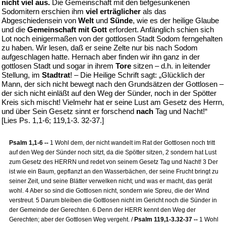
nicht viel aus.
Die Gemeinschaft mit den tiefgesunkenen
Sodomitern erschien ihm
viel erträglicher
als das
Abgeschiedensein von
Welt
und
Sünde
, wie es der heilige Glaube
und die
Gemeinschaft mit Gott
erfordert. Anfänglich schien sich
Lot noch einigermaßen von der gottlosen Stadt Sodom ferngehalten
zu haben. Wir lesen, daß er seine Zelte nur bis nach Sodom
aufgeschlagen hatte. Hernach aber finden wir ihn ganz in der
gottlosen Stadt und sogar in ihrem
Tore
sitzen – d.h. in leitender
Stellung, im
Stadtrat
! – Die Heilige Schrift sagt: „Glücklich der
Mann, der sich nicht bewegt nach den Grundsätzen der Gottlosen –
der sich nicht einläßt auf den Weg der Sünder, noch in der Spötter
Kreis sich mischt! Vielmehr hat er seine Lust am Gesetz des Herrn,
und über Sein Gesetz sinnt er forschend
nach
Tag und Nacht!“
[Lies Ps. 1,1-6; 119,1-3. 32-37.]
Psalm 1,1-6 --
1 Wohl dem, der nicht wandelt im Rat der Gottlosen noch tritt
auf den Weg der Sünder noch sitzt, da die Spötter sitzen, 2 sondern hat Lust
zum Gesetz des HERRN und redet von seinem Gesetz Tag und Nacht! 3 Der
ist wie ein Baum, gepflanzt an den Wasserbächen, der seine Frucht bringt zu
seiner Zeit, und seine Blätter verwelken nicht; und was er macht, das gerät
wohl. 4 Aber so sind die Gottlosen nicht, sondern wie Spreu, die der Wind
verstreut. 5 Darum bleiben die Gottlosen nicht im Gericht noch die Sünder in
der Gemeinde der Gerechten. 6 Denn der HERR kennt den Weg der
Gerechten; aber der Gottlosen Weg vergeht. /
Psalm 119,1-3.32-37 --
1 Wohl