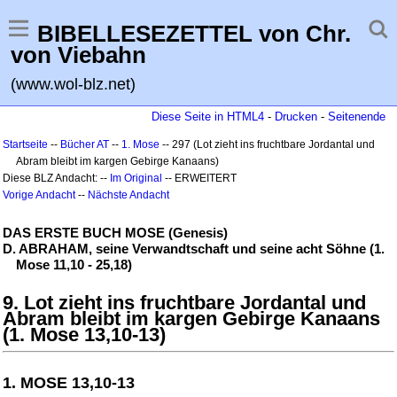
BIBELLESEZETTEL von Chr.
von Viebahn
(www.wol-blz.net)
Diese Seite in HTML4
-
Drucken
-
Seitenende
Startseite
--
Bücher AT
--
1. Mose
-- 297 (Lot zieht ins fruchtbare Jordantal und
Abram bleibt im kargen Gebirge Kanaans)
Diese BLZ Andacht: --
Im Original
-- ERWEITERT
Vorige Andacht
--
Nächste Andacht
DAS ERSTE BUCH MOSE (Genesis)
D. ABRAHAM, seine Verwandtschaft und seine acht Söhne (1.
Mose 11,10 - 25,18)
9. Lot zieht ins fruchtbare Jordantal und
Abram bleibt im kargen Gebirge Kanaans
(1. Mose 13,10-13)
1. MOSE 13,10-13