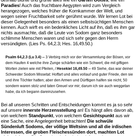
Paradies
! Auch das fruchtbare Aegypten wird zum Vergleich
herangezogen, welches früher die Kornkammer der Welt, und
wegen seiner Fruchtbarkeit sehr gerühmt wurde. Wir lernen Lot bei
dieser Gelegenheit besonders als einen selbstsüchtigen Menschen
kennen. Auch wirft es ein bedenkliches Licht auf ihn, daß es ihm gar
nichts ausmachte, daß die Leute von Sodom ganz besonders
schlimme Menschen waren und sich sehr gegen den Herrn
versündigten. (Lies Ps. 64,2.3; Hes. 16,49.50.)
Psalm 64,2.3 (Lu 3.4) --
3 Verbirg mich vor der Versammlung der Bösen, vor
dem Haufen 4 welche ihre Zunge schärfen wie ein Schwert, die mit giftigen
Worten zielen wie mit Pfeilen, /
Hesekiel 16,49.50 --
49 Siehe, das war deiner
Schwester Sodom Missetat: Hoffart und alles vollauf und guter Friede, den sie
und ihre Töchter hatten; aber den Armen und Dürftigen halfen sie nicht, 50
sondern waren stolz und taten Greuel vor mir; darum ich sie auch weggetan
habe, da ich begann dareinzusehen.
Bei all unseren Schritten und Entscheidungen kommt es ja so sehr
auf unsere
innerste Herzensstellung
an! Es hängt alles davon ab,
von welchem
Standpunkt
, von welchem
Gesichtspunkt
aus wir
eine Sache, eine Angelegenheit betrachten!
Die schwüle
Sündenluft Sodoms, der völlige Weltsinn und all die irdischen
Interessen, die groben Fleischessünden dort, machten Lot