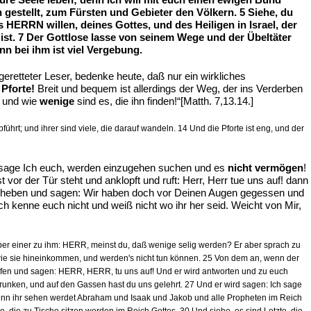
gestellt, zum Fürsten und Gebieter den Völkern. 5 Siehe, du
s HERRN willen, deines Gottes, und des Heiligen in Israel, der
 ist. 7 Der Gottlose lasse von seinem Wege und der Übeltäter
n bei ihm ist viel Vergebung.
eretteter Leser, bedenke heute, daß nur ein wirkliches
 Pforte!
Breit und bequem ist allerdings der Weg, der ins Verderben
, und wie
wenige
sind es, die ihn finden!“[Matth. 7,13.14.]
führt; und ihrer sind viele, die darauf wandeln. 14 Und die Pforte ist eng, und der
as sage Ich euch, werden einzugehen suchen und es
nicht vermögen
!
or der Tür steht und anklopft und ruft: Herr, Herr tue uns auf! dann
n anheben und sagen: Wir haben doch vor Deinen Augen gegessen und
h kenne euch nicht und weiß nicht wo ihr her seid. Weicht von Mir,
er einer zu ihm: HERR, meinst du, daß wenige selig werden? Er aber sprach zu
, wie sie hineinkommen, und werden's nicht tun können. 25 Von dem an, wenn der
opfen und sagen: HERR, HERR, tu uns auf! Und er wird antworten und zu euch
runken, und auf den Gassen hast du uns gelehrt. 27 Und er wird sagen: Ich sage
, wenn ihr sehen werdet Abraham und Isaak und Jakob und alle Propheten im Reich