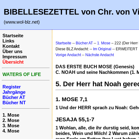
BIBELLESEZETTEL von Chr. von V
(www.wol-blz.net)
Startseite
Links
Startseite
--
Bücher AT
--
1. Mose
– 222 (Der Herr 
Kontakt
Diese BLZ Andacht: --
Im Original
-- ERWEITERT
Über uns
Vorige Andacht
--
Nächste Andacht
Impressum
Übersicht
DAS ERSTE BUCH MOSE (Genesis)
C. NOAH und seine Nachkommen (1. Mo
WATERS OF LIFE
5. Der Herr hat Noah gere
Register
Jahrgänge
Bücher AT
1. MOSE 7,1
Bücher NT
1 Und der HERR sprach zu Noah: Gehe i
1. Mose
JESAJA 55,1-7
2. Mose
3. Mose
1 Wohlan, alle, die ihr durstig seid,
4. Mose
beides, Wein und Milch! 2 Warum zählet
eure Seele am Fetten ihre Lust haben.