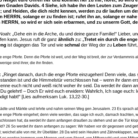
n Gnaden Davids. 4 Siehe, ich habe ihn den Leuten zum Zeugen 
t; und Heiden, die dich nicht kennen, werden zu dir laufen um de
n HERRN, solange er zu finden ist; rufet ihn an, solange er nahe
HERRN, so wird er sich sein erbarmen, und zu unserm Gott, den
ah: „Gehe ein in die Arche, du und deine ganze Familie!“ Lieber, ung
lfen kann. Jesus ruft dir ganz
ähnlich
zu: „
Tretet ein durch die enge
eng
ist dagegen das Tor und wie
schmal
der Weg der zu
Leben
führt
 enge Pforte. Denn die Pforte ist weit, und der Weg ist breit, der zur Verdammnis ab
enige sind ihrer, die ihn finden.
zu: „Ringet danach, durch die enge Pforte einzugehen! Denn viele, d
anden ist und die Himmelstür verschlossen hat – wenn ihr dann erst v
 kenne euch nicht und weiß nicht woher ihr seid. Da werdet ihr dan
Du gelehrt! – Doch Er wird euch erwidern: Wahrlich, Ich sage euch: Ic
ndigt habt!“ [Lies aufmerksam Luk. 13,22-30.]
tädte und Märkte und lehrte und nahm seinen Weg gen Jerusalem. 23 Es sprach ab
die enge Pforte eingehet; denn viele werden, das sage ich euch, darnach trachten
rschlossen hat, da werdet ihr dann anfangen draußen zu stehen und an die Tür kl
seid? 26 So werdet ihr dann anfangen zu sagen: Wir haben vor dir gegessen und get
id; weichet alle von mir, ihr Übeltäter. 28 Da wird sein Heulen und Zähneklappen