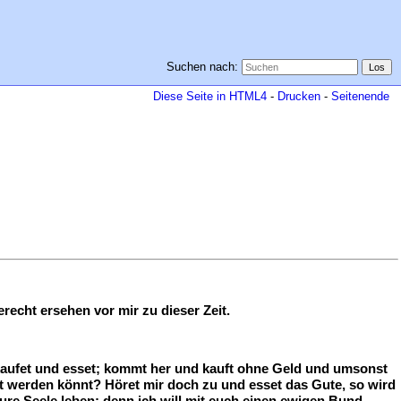
Suchen nach:
Diese Seite in HTML4
-
Drucken
-
Seitenende
echt ersehen vor mir zu dieser Zeit.
, kaufet und esset; kommt her und kauft ohne Geld und umsonst
satt werden könnt? Höret mir doch zu und esset das Gute, so wird
eure Seele leben; denn ich will mit euch einen ewigen Bund