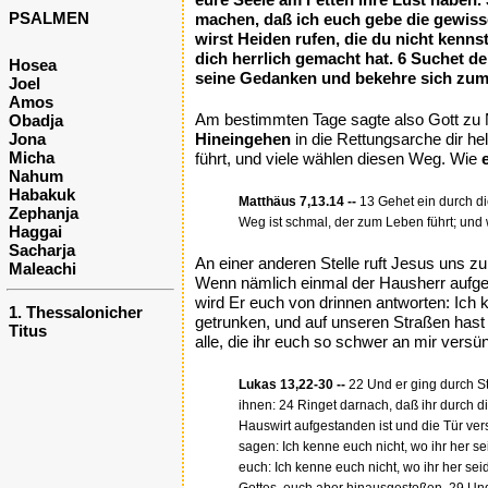
PSALMEN
machen, daß ich euch gebe die gewisse
wirst Heiden rufen, die du nicht kenns
dich herrlich gemacht hat. 6 Suchet de
Hosea
seine Gedanken und bekehre sich zum 
Joel
Amos
Am bestimmten Tage sagte also Gott zu No
Obadja
Jona
Hineingehen
in die Rettungsarche dir he
Micha
führt, und viele wählen diesen Weg. Wie
Nahum
Habakuk
Matthäus 7,13.14 --
13 Gehet ein durch die
Zephanja
Weg ist schmal, der zum Leben führt; und w
Haggai
Sacharja
An einer anderen Stelle ruft Jesus uns 
Maleachi
Wenn nämlich einmal der Hausherr aufgest
wird Er euch von drinnen antworten: Ich
1. Thessalonicher
getrunken, und auf unseren Straßen hast 
Titus
alle, die ihr euch so schwer an mir versü
Lukas 13,22-30 --
22 Und er ging durch S
ihnen: 24 Ringet darnach, daß ihr durch 
Hauswirt aufgestanden ist und die Tür ve
sagen: Ich kenne euch nicht, wo ihr her 
euch: Ich kenne euch nicht, wo ihr her se