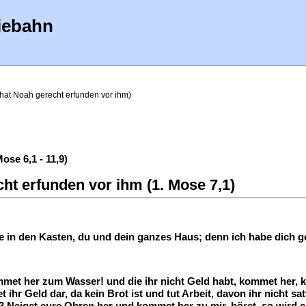
iebahn
hat Noah gerecht erfunden vor ihm)
se 6,1 - 11,9)
cht erfunden vor ihm (1. Mose 7,1)
n den Kasten, du und dein ganzes Haus; denn ich habe dich ger
 kommet her zum Wasser! und die ihr nicht Geld habt, kommet her
 ihr Geld dar, da kein Brot ist und tut Arbeit, davon ihr nicht 
 3 Neiget eure Ohren her und kommet her zu mir, höret, so wird 