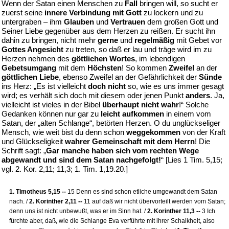
Wenn der Satan einen Menschen zu
Fall
bringen will, so sucht er
zuerst seine
innere Verbindung mit Gott
zu lockern und zu
untergraben – ihm
Glauben
und
Vertrauen
dem großen Gott und
Seiner Liebe gegenüber aus dem Herzen zu reißen. Er sucht ihn
dahin zu bringen, nicht mehr
gerne
und
regelmäßig
mit Gebet vor
Gottes Angesicht
zu treten, so daß er lau und träge wird im zu
Herzen nehmen des
göttlichen Wortes
, im lebendigen
Gebetsumgang
mit dem
Höchsten
! So kommen
Zweifel
an der
göttlichen Liebe
, ebenso Zweifel an der Gefährlichkeit der
Sünde
ins Herz: „Es ist vielleicht
doch nicht
so, wie es uns immer gesagt
wird; es verhält sich doch mit diesem oder jenen Punkt
anders
. Ja,
vielleicht ist vieles in der Bibel
überhaupt nicht wahr
!“ Solche
Gedanken können nur gar zu
leicht aufkommen
in einem vom
Satan, der „alten Schlange“, betörten Herzen. O du unglückseliger
Mensch, wie weit bist du denn schon
weggekommen
von der Kraft
und Glückseligkeit
wahrer Gemeinschaft mit dem Herrn
! Die
Schrift sagt: „
Gar manche haben sich vom rechten Wege
abgewandt und sind dem Satan nachgefolgt!
“ [Lies 1 Tim. 5,15;
vgl. 2. Kor. 2,11; 11,3; 1. Tim. 1,19.20.]
1. Timotheus 5,15 --
15 Denn es sind schon etliche umgewandt dem Satan
nach. /
2. Korinther 2,11 --
11 auf daß wir nicht übervorteilt werden vom Satan;
denn uns ist nicht unbewußt, was er im Sinn hat. /
2. Korinther 11,3 --
3 Ich
fürchte aber, daß, wie die Schlange Eva verführte mit ihrer Schalkheit, also