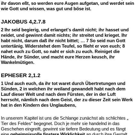
ihr davon eßt, so werden eure Augen aufgetan, und werdet sein
wie Gott und wissen, was gut und böse ist.
JAKOBUS 4,2.7.8
2 Ihr seid begierig, und erlanget's damit nicht; ihr hasset und
neidet, und gewinnt damit nichts; ihr streitet und krieget. Ihr
habt nicht, darum daß ihr nicht bittet; … 7 So seid nun Gott
untertänig. Widerstehet dem Teufel, so flieht er von euch; 8
nahet euch zu Gott, so naht er sich zu euch. Reiniget die
Hände, ihr Sünder, und macht eure Herzen keusch, ihr
Wankelmütigen.
EPHESER 2,1.2
1 Und auch euch, da ihr tot waret durch Übertretungen und
Sünden, 2 in welchen ihr weiland gewandelt habt nach dem
Lauf dieser Welt und nach dem Fürsten, der in der Luft
herrscht, nämlich nach dem Geist, der zu dieser Zeit sein Werk
hat in den Kindern des Unglaubens,
In unserem Kapitel ist uns die Schlange zunächst als schlichtes „
Tier des Feldes“ begegnet. Doch je mehr sie handelnd in das
Geschehen eingreift, gewinnt sie tiefere Bedeutung und es fängt
eine
geheimnisvolle finstere Wirklichkeit
an durch ihre Gestalt