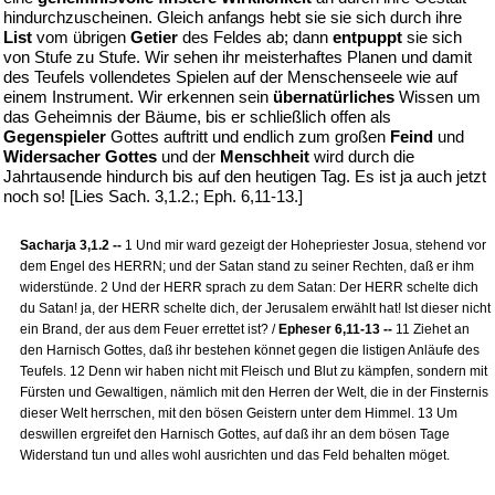
hindurchzuscheinen. Gleich anfangs hebt sie sie sich durch ihre
List
vom übrigen
Getier
des Feldes ab; dann
entpuppt
sie sich
von Stufe zu Stufe. Wir sehen ihr meisterhaftes Planen und damit
des Teufels vollendetes Spielen auf der Menschenseele wie auf
einem Instrument. Wir erkennen sein
übernatürliches
Wissen um
das Geheimnis der Bäume, bis er schließlich offen als
Gegenspieler
Gottes auftritt und endlich zum großen
Feind
und
Widersacher Gottes
und der
Menschheit
wird durch die
Jahrtausende hindurch bis auf den heutigen Tag. Es ist ja auch jetzt
noch so! [Lies Sach. 3,1.2.; Eph. 6,11-13.]
Sacharja 3,1.2 --
1 Und mir ward gezeigt der Hohepriester Josua, stehend vor
dem Engel des HERRN; und der Satan stand zu seiner Rechten, daß er ihm
widerstünde. 2 Und der HERR sprach zu dem Satan: Der HERR schelte dich
du Satan! ja, der HERR schelte dich, der Jerusalem erwählt hat! Ist dieser nicht
ein Brand, der aus dem Feuer errettet ist? /
Epheser 6,11-13 --
11 Ziehet an
den Harnisch Gottes, daß ihr bestehen könnet gegen die listigen Anläufe des
Teufels. 12 Denn wir haben nicht mit Fleisch und Blut zu kämpfen, sondern mit
Fürsten und Gewaltigen, nämlich mit den Herren der Welt, die in der Finsternis
dieser Welt herrschen, mit den bösen Geistern unter dem Himmel. 13 Um
deswillen ergreifet den Harnisch Gottes, auf daß ihr an dem bösen Tage
Widerstand tun und alles wohl ausrichten und das Feld behalten möget.