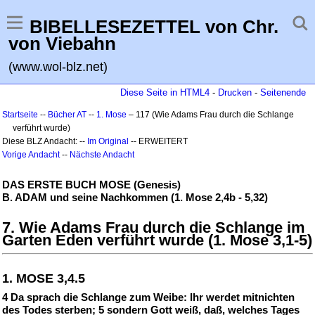
BIBELLESEZETTEL von Chr.
von Viebahn
(www.wol-blz.net)
Diese Seite in HTML4
-
Drucken
-
Seitenende
Startseite
--
Bücher AT
--
1. Mose
– 117 (Wie Adams Frau durch die Schlange
verführt wurde)
Diese BLZ Andacht: --
Im Original
-- ERWEITERT
Vorige Andacht
--
Nächste Andacht
DAS ERSTE BUCH MOSE (Genesis)
B. ADAM und seine Nachkommen (1. Mose 2,4b - 5,32)
7. Wie Adams Frau durch die Schlange im
Garten Eden verführt wurde (1. Mose 3,1-5)
1. MOSE 3,4.5
4 Da sprach die Schlange zum Weibe: Ihr werdet mitnichten
des Todes sterben; 5 sondern Gott weiß, daß, welches Tages