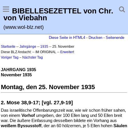
BIBELLESEZETTEL von Chr.
von Viebahn
(www.wol-blz.net)
Diese Seite in HTML4
-
Drucken
-
Seitenende
Startseite
--
Jahrgänge
--
1935
-- 25. November
Diese BLZ Andacht: -- IM ORIGINAL --
Erweitert
Voriger Tag
–
Nächster Tag
JAHRGANG 1935
November 1935
Montag, den 25. November 1935
2. Mose 38,9-17; [vgl. 27,9-19]
Das israelitische Offenbarungszeit war, wie wir schon früher sahen,
von einem
Vorhof
umgeben, der 100 Ellen lang und 50 Ellen breit
war. Die äußere Einfassung desselben bildete ein Vorhang aus
weißem Byssusstoff
, der an 60 hölzernen, je 5 Ellen hohen
Säulen