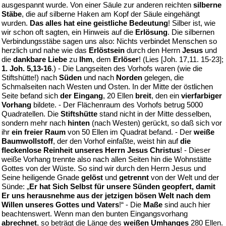
ausgespannt wurde. Von einer Säule zur anderen reichten
silberne
Stäbe
, die auf silberne Haken am Kopf der Säule eingehängt
wurden.
Das alles hat eine geistliche Bedeutung
! Silber ist, wie
wir schon oft sagten, ein Hinweis auf die
Erlösung
. Die silbernen
Verbindungsstäbe sagen uns also: Nichts verbindet Menschen so
herzlich und nahe wie das
Erlöstsein
durch den Herrn
Jesus
und
die
dankbare Liebe
zu
Ihm
, dem
Erlöser
! (Lies [Joh. 17,11. 15-23];
1. Joh. 5,13-16
.) - Die Langseiten des Vorhofs waren (wie die
Stiftshütte!) nach
Süden
und nach
Norden
gelegen, die
Schmalseiten nach Westen und Osten. In der Mitte der östlichen
Seite befand sich
der Eingang
, 20 Ellen
breit
, den ein
vierfarbiger
Vorhang
bildete. - Der Flächenraum des Vorhofs betrug 5000
Quadratellen. Die
Stiftshütte
stand nicht in der Mitte desselben,
sondern mehr nach
hinten
(nach Westen) gerückt, so daß sich vor
ihr
ein freier Raum
von 50 Ellen im Quadrat befand. - Der
weiße
Baumwollstoff
, der den Vorhof einfaßte, weist hin auf
die
fleckenlose Reinheit unseres Herrn Jesus Christus
! - Dieser
weiße Vorhang trennte also nach allen Seiten hin die Wohnstätte
Gottes von der Wüste. So sind wir durch den Herrn Jesus und
Seine heiligende Gnade
gelöst
und
getrennt
von der Welt und der
Sünde: „
Er hat Sich Selbst für unsere Sünden geopfert, damit
Er uns herausnehme aus der jetzigen bösen Welt nach dem
Willen unseres Gottes und Vaters
!“ - Die
Maße
sind auch hier
beachtenswert. Wenn man den bunten Eingangsvorhang
abrechnet
, so beträgt die Länge des
weißen Umhanges
280 Ellen.