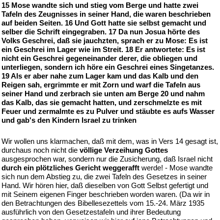
15 Mose wandte sich und stieg vom Berge und hatte zwei
Tafeln des Zeugnisses in seiner Hand, die waren beschrieben
auf beiden Seiten. 16 Und Gott hatte sie selbst gemacht und
selber die Schrift eingegraben. 17 Da nun Josua hörte des
Volks Geschrei, daß sie jauchzten, sprach er zu Mose: Es ist
ein Geschrei im Lager wie im Streit. 18 Er antwortete: Es ist
nicht ein Geschrei gegeneinander derer, die obliegen und
unterliegen, sondern ich höre ein Geschrei eines Singetanzes.
19 Als er aber nahe zum Lager kam und das Kalb und den
Reigen sah, ergrimmte er mit Zorn und warf die Tafeln aus
seiner Hand und zerbrach sie unten am Berge 20 und nahm
das Kalb, das sie gemacht hatten, und zerschmelzte es mit
Feuer und zermalmte es zu Pulver und stäubte es aufs Wasser
und gab's den Kindern Israel zu trinken
Wir wollen uns klarmachen, daß mit dem, was in Vers 14 gesagt ist,
durchaus noch nicht die
völlige Verzeihung Gottes
ausgesprochen war, sondern nur die Zusicherung, daß Israel nicht
durch ein plötzliches Gericht weggerafft
werde! - Mose wandte
sich nun dem Abstieg zu, die zwei Tafeln des Gesetzes in seiner
Hand. Wir hören hier, daß dieselben von Gott Selbst gefertigt und
mit Seinem eigenen Finger beschrieben worden waren. (Da wir in
den Betrachtungen des Bibellesezettels vom 15.-24. März 1935
ausführlich von den Gesetzestafeln und ihrer Bedeutung