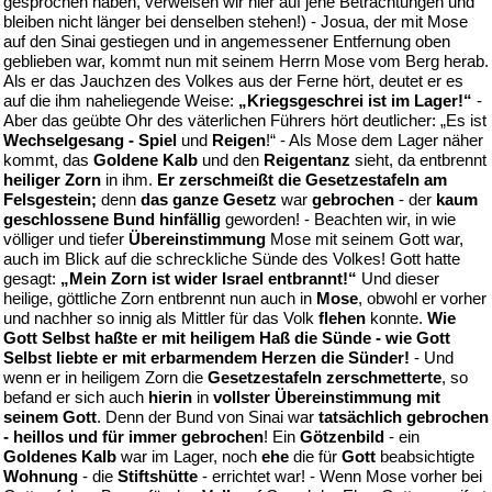
gesprochen haben, verweisen wir hier auf jene Betrachtungen und
bleiben nicht länger bei denselben stehen!) - Josua, der mit Mose
auf den Sinai gestiegen und in angemessener Entfernung oben
geblieben war, kommt nun mit seinem Herrn Mose vom Berg herab.
Als er das Jauchzen des Volkes aus der Ferne hört, deutet er es
auf die ihm naheliegende Weise:
„Kriegsgeschrei ist im Lager!“
-
Aber das geübte Ohr des väterlichen Führers hört deutlicher: „Es ist
Wechselgesang - Spiel
und
Reigen
!“ - Als Mose dem Lager näher
kommt, das
Goldene Kalb
und den
Reigentanz
sieht, da entbrennt
heiliger Zorn
in ihm.
Er zerschmeißt die Gesetzestafeln am
Felsgestein;
denn
das ganze Gesetz
war
gebrochen
- der
kaum
geschlossene Bund hinfällig
geworden! - Beachten wir, in wie
völliger und tiefer
Übereinstimmung
Mose mit seinem Gott war,
auch im Blick auf die schreckliche Sünde des Volkes! Gott hatte
gesagt:
„Mein Zorn ist wider Israel entbrannt!“
Und dieser
heilige, göttliche Zorn entbrennt nun auch in
Mose
, obwohl er vorher
und nachher so innig als Mittler für das Volk
flehen
konnte.
Wie
Gott Selbst haßte er mit heiligem Haß die Sünde - wie Gott
Selbst liebte er mit erbarmendem Herzen die Sünder!
- Und
wenn er in heiligem Zorn die
Gesetzestafeln zerschmetterte
, so
befand er sich auch
hierin
in
vollster Übereinstimmung mit
seinem Gott
. Denn der Bund von Sinai war
tatsächlich gebrochen
- heillos und für immer gebrochen
! Ein
Götzenbild
- ein
Goldenes Kalb
war im Lager, noch
ehe
die für
Gott
beabsichtigte
Wohnung
- die
Stiftshütte
- errichtet war! - Wenn Mose vorher bei