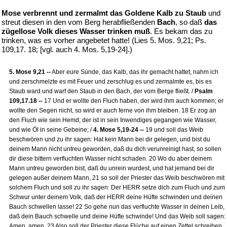
Mose verbrennt und zermalmt das Goldene Kalb zu Staub
und
streut diesen in den vom Berg herabfließenden
Bach
, so daß
das
zügellose Volk dieses Wasser trinken muß
. Es bekam das zu
trinken, was es vorher angebetet hatte! (Lies 5. Mos. 9,21; Ps.
109,17. 18; [vgl. auch 4. Mos. 5,19-24].)
5. Mose 9,21 --
Aber eure Sünde, das Kalb, das ihr gemacht hattet, nahm ich
und zerschmelzte es mit Feuer und zerschlug es und zermalmte es, bis es
Staub ward und warf den Staub in den Bach, der vom Berge fließt. /
Psalm
109,17.18 --
17 Und er wollte den Fluch haben, der wird ihm auch kommen; er
wollte den Segen nicht, so wird er auch ferne von ihm bleiben. 18 Er zog an
den Fluch wie sein Hemd; der ist in sein Inwendiges gegangen wie Wasser,
und wie Öl in seine Gebeine; /
4. Mose 5,19-24 --
19 und soll das Weib
beschwören und zu ihr sagen: Hat kein Mann bei dir gelegen, und bist du
deinem Mann nicht untreu geworden, daß du dich verunreinigt hast, so sollen
dir diese bittern verfluchten Wasser nicht schaden. 20 Wo du aber deinem
Mann untreu geworden bist, daß du unrein wurdest, und hat jemand bei dir
gelegen außer deinem Mann, 21 so soll der Priester das Weib beschwören mit
solchem Fluch und soll zu ihr sagen: Der HERR setze dich zum Fluch und zum
Schwur unter deinem Volk, daß der HERR deine Hüfte schwinden und deinen
Bauch schwellen lasse! 22 So gehe nun das verfluchte Wasser in deinen Leib,
daß dein Bauch schwelle und deine Hüfte schwinde! Und das Weib soll sagen:
Amen, amen. 23 Also soll der Priester diese Flüche auf einen Zettel schreiben