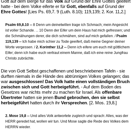
Gott auf dem Berge für das
Volk
auf Grund der Ehre Gottes geeifert
hatte - bei dem Volke eiferte er für
Gott, ebenfalls
auf Grund der
Ehre Gottes
! [Lies Ps. 69,7. 9 (Luth. 8.10); 119,139; 2. Kor. 11,2.]
Psalm 69,8.10 --
8 Denn um deinetwillen trage ich Schmach; mein Angesicht
ist voller Schande. ... 10 Denn der Eifer um dein Haus hat mich gefressen; und
die Schmähungen derer, die dich schmähen, sind auf mich gefallen. /
Psalm
119,139 --
Ich habe mich schier zu Tode geeifert, daß meine Gegner deiner
Worte vergessen. /
2. Korinther 11,2 --
Denn ich eifere um euch mit göttlichem
Eifer; denn ich habe euch vertraut einem Manne, daß ich eine reine Jungfrau
Christo zubrächte.
Die von Gott Selbst geschaffenen und beschriebenen Tafeln - sie
durften niemals in die Hände des abtrünnigen Volkes gelangen; das
war
ausgeschlossen! Das Volk hatte einen vollständigen Bruch
zwischen sich und Gott herbeigeführt.
- Auf dem Boden des
Gesetzes war nichts mehr zu machen für Israel. Als
offenbare
Übertreter
hatten sie jenen
Bund gebrochen, den sie selbst
herbeigeführt
hatten durch ihr
Versprechen
. [2. Mos. 19,8.]
2. Mose 19,8 --
Und alles Volk antwortete zugleich und sprach: Alles, was der
HERR geredet hat, wollen wir tun. Und Mose sagte die Rede des Volkes dem
HERRN wieder.