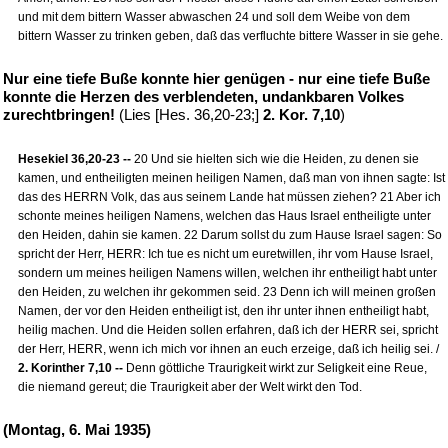
und mit dem bittern Wasser abwaschen 24 und soll dem Weibe von dem
bittern Wasser zu trinken geben, daß das verfluchte bittere Wasser in sie gehe.
Nur eine tiefe Buße konnte hier genügen - nur eine tiefe Buße
konnte die Herzen des verblendeten, undankbaren Volkes
zurechtbringen!
(Lies [Hes. 36,20-23;]
2. Kor. 7,10
)
Hesekiel 36,20-23 --
20 Und sie hielten sich wie die Heiden, zu denen sie
kamen, und entheiligten meinen heiligen Namen, daß man von ihnen sagte: Ist
das des HERRN Volk, das aus seinem Lande hat müssen ziehen? 21 Aber ich
schonte meines heiligen Namens, welchen das Haus Israel entheiligte unter
den Heiden, dahin sie kamen. 22 Darum sollst du zum Hause Israel sagen: So
spricht der Herr, HERR: Ich tue es nicht um euretwillen, ihr vom Hause Israel,
sondern um meines heiligen Namens willen, welchen ihr entheiligt habt unter
den Heiden, zu welchen ihr gekommen seid. 23 Denn ich will meinen großen
Namen, der vor den Heiden entheiligt ist, den ihr unter ihnen entheiligt habt,
heilig machen. Und die Heiden sollen erfahren, daß ich der HERR sei, spricht
der Herr, HERR, wenn ich mich vor ihnen an euch erzeige, daß ich heilig sei. /
2. Korinther 7,10 --
Denn göttliche Traurigkeit wirkt zur Seligkeit eine Reue,
die niemand gereut; die Traurigkeit aber der Welt wirkt den Tod.
(Montag, 6. Mai 1935)