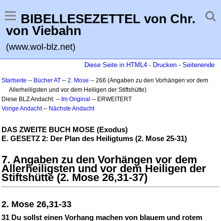
BIBELLESEZETTEL von Chr.
von Viebahn
(www.wol-blz.net)
Diese Seite in HTML4
-
Drucken
-
Seitenende
Startseite
--
Bücher AT
--
2. Mose
-- 266 (Angaben zu den Vorhängen vor dem
Allerheiligsten und vor dem Heiligen der Stiftshütte)
Diese BLZ Andacht: --
Im Original
-- ERWEITERT
Vorige Andacht
--
Nächste Andacht
DAS ZWEITE BUCH MOSE (Exodus)
E. GESETZ 2: Der Plan des Heiligtums (2. Mose 25-31)
7. Angaben zu den Vorhängen vor dem
Allerheiligsten und vor dem Heiligen der
Stiftshütte (2. Mose 26,31-37)
2. Mose 26,31-33
31 Du sollst einen Vorhang machen von blauem und rotem