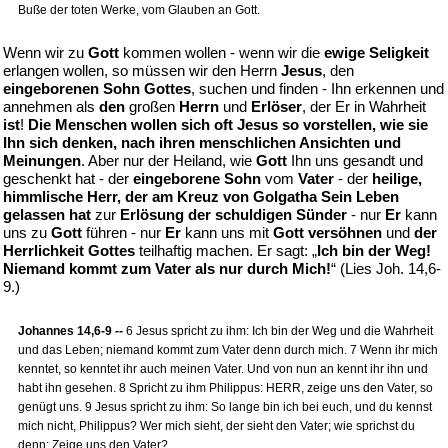
Buße der toten Werke, vom Glauben an Gott.
Wenn wir zu
Gott
kommen wollen - wenn wir die
ewige Seligkeit
erlangen wollen, so müssen wir den Herrn
Jesus
, den
eingeborenen Sohn Gottes
, suchen und finden - Ihn erkennen und
annehmen als
den
großen
Herrn
und
Erlöser
, der Er in Wahrheit
ist
!
Die Menschen wollen sich oft Jesus so vorstellen, wie sie
Ihn sich denken, nach ihren menschlichen Ansichten und
Meinungen
. Aber nur der Heiland, wie
Gott
Ihn uns gesandt und
geschenkt hat - der
eingeborene Sohn
vom
Vater
- der
heilige,
himmlische Herr, der am Kreuz von Golgatha Sein Leben
gelassen hat
zur
Erlösung der schuldigen Sünder
- nur
Er
kann
uns zu
Gott
führen - nur
Er
kann uns mit
Gott versöhnen
und
der
Herrlichkeit Gottes
teilhaftig machen. Er sagt: „
Ich bin der Weg!
Niemand kommt zum Vater als nur durch Mich!
“ (Lies Joh. 14,6-
9.)
Johannes 14,6-9 --
6 Jesus spricht zu ihm: Ich bin der Weg und die Wahrheit
und das Leben; niemand kommt zum Vater denn durch mich. 7 Wenn ihr mich
kenntet, so kenntet ihr auch meinen Vater. Und von nun an kennt ihr ihn und
habt ihn gesehen. 8 Spricht zu ihm Philippus: HERR, zeige uns den Vater, so
genügt uns. 9 Jesus spricht zu ihm: So lange bin ich bei euch, und du kennst
mich nicht, Philippus? Wer mich sieht, der sieht den Vater; wie sprichst du
denn: Zeige uns den Vater?