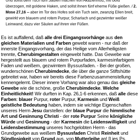
Und sollst dem Tuch fünf Säulen machen von Akazienholz, mit Gold
überzogen, mit goldene Haken, und sollst ihnen fünf eherne Füße gießen. /
2.
Mose 27,16 --
aber im Tor des Hofes soll ein Tuch sein, zwanzig Ellen breit,
gewirkt von blauem und rotem Purpur, Scharlach und gezwirnter weißer
Leinwand, dazu vier Säulen auf ihren vier Füßen.
Es ist auffallend, daß
alle drei Eingangsvorhänge
aus
den
gleichen Materialien und Farben
gewebt waren - nur daß der
innerste Eingangsvorhang, der das Heilige vom Allerheiligsten
trennte,
Cherubimgestalten
eingewebt hatte. Das Gewebe war
hergestellt aus blauem und rotem Purpurfaden, karmesinfarbigem
Faden und weißem, gezwirntem Byssusfaden. - Bei der großen,
wunderschönen
Cherubimdecke
, die über die ganze Stiftshütte
gebreitet war, haben wir bereits diese Farbenzusammenstellung
kennengelernt. Dieser innere Vorhang war also genau das
gleiche
Gewebe
wie die schöne, große
Cherubimdecke
.
Welche
Einheitlichkeit!
Wir durften in Kap. 26,1-6 erkennen, daß
alle
diese
Farben
:
blauer
Purpur,
roter
Purpur,
Karmesin
und
Weiß
geistliche Bedeutung
haben, indem sie wichtige Eigenschaften
unseres Herrn
Jesu
darstellen: der
blaue Purpur
die
himmlische
Art und Gesinnung Christi
- der
rote Purpur
Seine
königliche
Würde
und
Gesinnung
- der
Karmesin
die
Leidenswilligkeit
und
Leidensbestimmung
unseres hochgelobten Herrn - das
Grundgewebe aus weißem
Byssusfaden
Christi
Reinheit
und
Sündlosigkeit
von
Grund
aus, von
Mutterleibe
an! [Lies Ps.