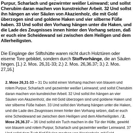
Purpur, Scharlach und gezwirnter weißer Leinwand; und sollst
Cherubim daran machen von kunstreicher Arbeit. 32 Und sollst
ihn hängen an vier Säulen von Akazienholz, die mit Gold
überzogen sind und goldene Haken und vier silberne Füße
haben. 33 Und sollst den Vorhang hängen unter die Haken, und
die Lade des Zeugnisses innen hinter den Vorhang setzen, daß
er euch eine Scheidewand sei zwischen dem Heiligen und dem
Allerheiligsten.
Die Eingänge der Stiftshütte waren nicht durch Holztüren oder
eiserne Tore gebildet, sondern durch
Stoffvorhänge
, die an Säulen
hingen. [1.) 2. Mos. 26,31-33; 2.) 2. Mos. 26,36.37; 3.) 2. Mos.
27,16.]
2. Mose 26,31-33 --
31 Du sollst einen Vorhang machen von blauem und
rotem Purpur, Scharlach und gezwirnter weißer Leinwand; und sollst Cherubim
daran machen von kunstreicher Arbeit. 32 Und sollst ihn hängen an vier
Säulen von Akazienholz, die mit Gold überzogen sind und goldene Haken und
vier silberne Füße haben. 33 Und sollst den Vorhang hängen unter die Haken,
und die Lade des Zeugnisses innen hinter den Vorhang setzen, daß er euch
eine Scheidewand sei zwischen dem Heiligen und dem Allerheiligsten. /
2.
Mose 26,36.37 --
36 Und sollst ein Tuch machen in die Tür der Hütte, gewirkt
von blauem und rotem Purpur, Scharlach und gezwirnter weißer Leinwand. 37