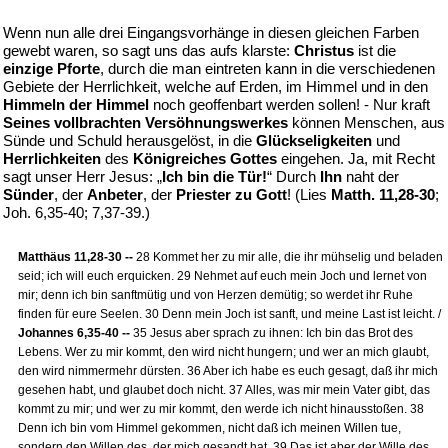
Wenn nun alle drei Eingangsvorhänge in diesen gleichen Farben
gewebt waren, so sagt uns das aufs klarste:
Christus
ist die
einzige Pforte
, durch die man eintreten kann in die verschiedenen
Gebiete der Herrlichkeit, welche auf Erden, im Himmel und in den
Himmeln der Himmel
noch geoffenbart werden sollen! - Nur kraft
Seines vollbrachten Versöhnungswerkes
können Menschen, aus
Sünde und Schuld herausgelöst, in die
Glückseligkeiten
und
Herrlichkeiten
des
Königreiches Gottes
eingehen. Ja, mit Recht
sagt unser Herr Jesus: „
Ich bin die Tür!
“ Durch
Ihn
naht der
Sünder
, der
Anbeter
, der
Priester zu Gott
! (Lies
Matth. 11,28-30
;
Joh. 6,35-40; 7,37-39.)
Matthäus 11,28-30 --
28 Kommet her zu mir alle, die ihr mühselig und beladen
seid; ich will euch erquicken. 29 Nehmet auf euch mein Joch und lernet von
mir; denn ich bin sanftmütig und von Herzen demütig; so werdet ihr Ruhe
finden für eure Seelen. 30 Denn mein Joch ist sanft, und meine Last ist leicht. /
Johannes 6,35-40 --
35 Jesus aber sprach zu ihnen: Ich bin das Brot des
Lebens. Wer zu mir kommt, den wird nicht hungern; und wer an mich glaubt,
den wird nimmermehr dürsten. 36 Aber ich habe es euch gesagt, daß ihr mich
gesehen habt, und glaubet doch nicht. 37 Alles, was mir mein Vater gibt, das
kommt zu mir; und wer zu mir kommt, den werde ich nicht hinausstoßen. 38
Denn ich bin vom Himmel gekommen, nicht daß ich meinen Willen tue,
sondern den Willen des, der mich gesandt hat. 39 Das ist aber der Wille des