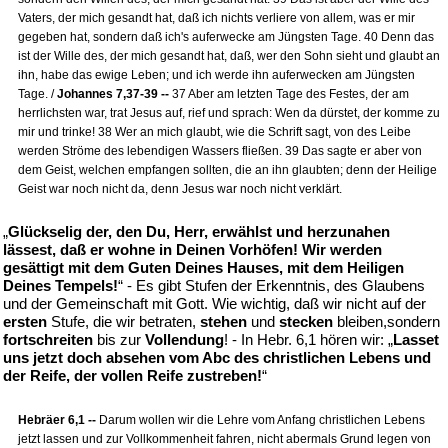
Vaters, der mich gesandt hat, daß ich nichts verliere von allem, was er mir
gegeben hat, sondern daß ich's auferwecke am Jüngsten Tage. 40 Denn das
ist der Wille des, der mich gesandt hat, daß, wer den Sohn sieht und glaubt an
ihn, habe das ewige Leben; und ich werde ihn auferwecken am Jüngsten
Tage. /
Johannes 7,37-39 --
37 Aber am letzten Tage des Festes, der am
herrlichsten war, trat Jesus auf, rief und sprach: Wen da dürstet, der komme zu
mir und trinke! 38 Wer an mich glaubt, wie die Schrift sagt, von des Leibe
werden Ströme des lebendigen Wassers fließen. 39 Das sagte er aber von
dem Geist, welchen empfangen sollten, die an ihn glaubten; denn der Heilige
Geist war noch nicht da, denn Jesus war noch nicht verklärt.
„
Glückselig der, den Du, Herr, erwählst und herzunahen
lässest, daß er wohne in Deinen Vorhöfen! Wir werden
gesättigt mit dem Guten Deines Hauses, mit dem Heiligen
Deines Tempels!
“ - Es gibt Stufen der Erkenntnis, des Glaubens
und der Gemeinschaft mit Gott. Wie wichtig, daß wir nicht auf der
ersten
Stufe, die wir betraten,
stehen
und
stecken
bleiben,sondern
fortschreiten
bis zur
Vollendung
! - In Hebr. 6,1 hören wir: „
Lasset
uns jetzt doch absehen vom Abc des christlichen Lebens und
der Reife, der vollen Reife zustreben!
“
Hebräer 6,1 --
Darum wollen wir die Lehre vom Anfang christlichen Lebens
jetzt lassen und zur Vollkommenheit fahren, nicht abermals Grund legen von