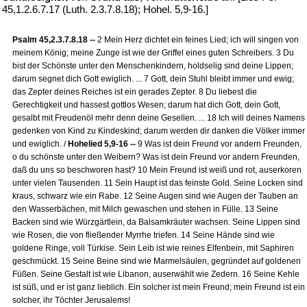
45,1.2.6.7.17 (Luth. 2.3.7.8.18); Hohel. 5,9-16.]
Psalm 45,2.3.7.8.18 --
2 Mein Herz dichtet ein feines Lied; ich will singen von
meinem König; meine Zunge ist wie der Griffel eines guten Schreibers. 3 Du
bist der Schönste unter den Menschenkindern, holdselig sind deine Lippen;
darum segnet dich Gott ewiglich. ... 7 Gott, dein Stuhl bleibt immer und ewig;
das Zepter deines Reiches ist ein gerades Zepter. 8 Du liebest die
Gerechtigkeit und hassest gottlos Wesen; darum hat dich Gott, dein Gott,
gesalbt mit Freudenöl mehr denn deine Gesellen. ... 18 Ich will deines Namens
gedenken von Kind zu Kindeskind; darum werden dir danken die Völker immer
und ewiglich. /
Hohelied 5,9-16 --
9 Was ist dein Freund vor andern Freunden,
o du schönste unter den Weibern? Was ist dein Freund vor andern Freunden,
daß du uns so beschworen hast? 10 Mein Freund ist weiß und rot, auserkoren
unter vielen Tausenden. 11 Sein Haupt ist das feinste Gold. Seine Locken sind
kraus, schwarz wie ein Rabe. 12 Seine Augen sind wie Augen der Tauben an
den Wasserbächen, mit Milch gewaschen und stehen in Fülle. 13 Seine
Backen sind wie Würzgärtlein, da Balsamkräuter wachsen. Seine Lippen sind
wie Rosen, die von fließender Myrrhe triefen. 14 Seine Hände sind wie
goldene Ringe, voll Türkise. Sein Leib ist wie reines Elfenbein, mit Saphiren
geschmückt. 15 Seine Beine sind wie Marmelsäulen, gegründet auf goldenen
Füßen. Seine Gestalt ist wie Libanon, auserwählt wie Zedern. 16 Seine Kehle
ist süß, und er ist ganz lieblich. Ein solcher ist mein Freund; mein Freund ist ein
solcher, ihr Töchter Jerusalems!