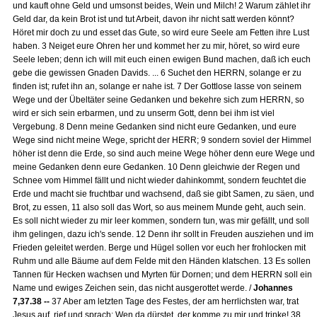
und kauft ohne Geld und umsonst beides, Wein und Milch! 2 Warum zählet ihr
Geld dar, da kein Brot ist und tut Arbeit, davon ihr nicht satt werden könnt?
Höret mir doch zu und esset das Gute, so wird eure Seele am Fetten ihre Lust
haben. 3 Neiget eure Ohren her und kommet her zu mir, höret, so wird eure
Seele leben; denn ich will mit euch einen ewigen Bund machen, daß ich euch
gebe die gewissen Gnaden Davids. ... 6 Suchet den HERRN, solange er zu
finden ist; rufet ihn an, solange er nahe ist. 7 Der Gottlose lasse von seinem
Wege und der Übeltäter seine Gedanken und bekehre sich zum HERRN, so
wird er sich sein erbarmen, und zu unserm Gott, denn bei ihm ist viel
Vergebung. 8 Denn meine Gedanken sind nicht eure Gedanken, und eure
Wege sind nicht meine Wege, spricht der HERR; 9 sondern soviel der Himmel
höher ist denn die Erde, so sind auch meine Wege höher denn eure Wege und
meine Gedanken denn eure Gedanken. 10 Denn gleichwie der Regen und
Schnee vom Himmel fällt und nicht wieder dahinkommt, sondern feuchtet die
Erde und macht sie fruchtbar und wachsend, daß sie gibt Samen, zu säen, und
Brot, zu essen, 11 also soll das Wort, so aus meinem Munde geht, auch sein.
Es soll nicht wieder zu mir leer kommen, sondern tun, was mir gefällt, und soll
ihm gelingen, dazu ich's sende. 12 Denn ihr sollt in Freuden ausziehen und im
Frieden geleitet werden. Berge und Hügel sollen vor euch her frohlocken mit
Ruhm und alle Bäume auf dem Felde mit den Händen klatschen. 13 Es sollen
Tannen für Hecken wachsen und Myrten für Dornen; und dem HERRN soll ein
Name und ewiges Zeichen sein, das nicht ausgerottet werde. /
Johannes
7,37.38 --
37 Aber am letzten Tage des Festes, der am herrlichsten war, trat
Jesus auf, rief und sprach: Wen da dürstet, der komme zu mir und trinke! 38