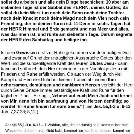
sollst du arbeiten und alle dein Dinge beschicken; 10 aber am
siebenten Tage ist der Sabbat des HERRN, deines Gottes; da
sollst du kein Werk tun noch dein Sohn noch deine Tochter
noch dein Knecht noch deine Magd noch dein Vieh noch dein
Fremdling, der in deinen Toren ist. 11 Denn in sechs Tagen hat
der HERR Himmel und Erde gemacht und das Meer und alles,
was darinnen ist, und ruhte am siebenten Tage. Darum segnete
der HERR den Sabbattag und heiligte ihn.
Ist dein
Gewissen
erst zur Ruhe gekommen vor dem heiligen Gott
- und zwar auf Grund der untrüglichen Aussprüche Gottes über den
Wert und die sündentilgende Kraft des teuren
Blutes Jesu
- dann
kann und soll auch dein
Herz
nunmehr in der Nachfolge Jesu mit
Frieden
und
Ruhe
erfüllt werden. Ob auch der Weg durch viel
Kampf und Herzeleid führt in diesem Tränental - einem
Ihm
gehorsamen, demütigen und dankbaren Herzen
verleiht der Herr
durch Seine Gnade immer beständigere Kraft und Ruhe für den
täglichen Pfad! - Er sagt: „
Nehmet auf euch Mein Joch und lernet
von Mir, denn Ich bin sanftmütig und von Herzen demütig; so
werdet ihr Ruhe finden für eure Seele.
“ (Lies
Jes. 55,1-3 u. 6-13
;
Joh. 7,37.38; 8,12.)
Jesaja 55,1-3 u. 6-13 --
1 Wohlan, alle, die ihr durstig seid, kommet her zum
Wasser! und die ihr nicht Geld habt, kommet her, kaufet und esset; kommt her