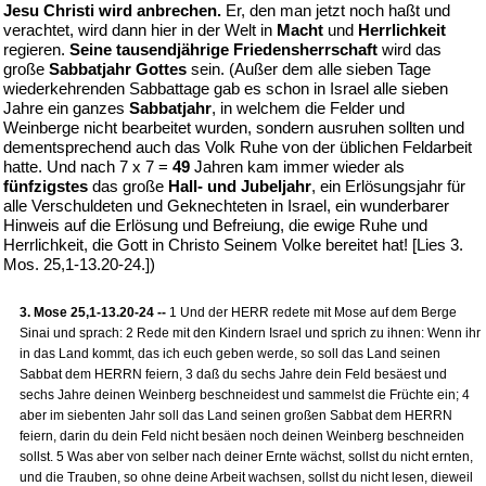
Jesu Christi wird anbrechen.
Er, den man jetzt noch haßt und
verachtet, wird dann hier in der Welt in
Macht
und
Herrlichkeit
regieren.
Seine tausendjährige Friedensherrschaft
wird das
große
Sabbatjahr Gottes
sein. (Außer dem alle sieben Tage
wiederkehrenden Sabbattage gab es schon in Israel alle sieben
Jahre ein ganzes
Sabbatjahr
, in welchem die Felder und
Weinberge nicht bearbeitet wurden, sondern ausruhen sollten und
dementsprechend auch das Volk Ruhe von der üblichen Feldarbeit
hatte. Und nach 7 x 7 =
49
Jahren kam immer wieder als
fünfzigstes
das große
Hall- und Jubeljahr
, ein Erlösungsjahr für
alle Verschuldeten und Geknechteten in Israel, ein wunderbarer
Hinweis auf die Erlösung und Befreiung, die ewige Ruhe und
Herrlichkeit, die Gott in Christo Seinem Volke bereitet hat! [Lies 3.
Mos. 25,1-13.20-24.])
3. Mose 25,1-13.20-24 --
1 Und der HERR redete mit Mose auf dem Berge
Sinai und sprach: 2 Rede mit den Kindern Israel und sprich zu ihnen: Wenn ihr
in das Land kommt, das ich euch geben werde, so soll das Land seinen
Sabbat dem HERRN feiern, 3 daß du sechs Jahre dein Feld besäest und
sechs Jahre deinen Weinberg beschneidest und sammelst die Früchte ein; 4
aber im siebenten Jahr soll das Land seinen großen Sabbat dem HERRN
feiern, darin du dein Feld nicht besäen noch deinen Weinberg beschneiden
sollst. 5 Was aber von selber nach deiner Ernte wächst, sollst du nicht ernten,
und die Trauben, so ohne deine Arbeit wachsen, sollst du nicht lesen, dieweil