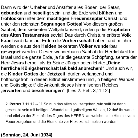
Dann wird der Urheber und Anstifter alles Bösen, der Satan,
gebunden
und
beseitigt
sein, und die Erde wird
blühen
und
frohlocken
unter dem
mächtigen Friedenszepter Christi
und
unter den reichsten
Segnungen Gottes
! Von diesem großen
Sabbat, dem siebenten Weltjahrtausend, reden ja die
Propheten
des Alten Testamentes
soviel! Das durch Christum erlöste
Volk
Israel
wird dann auf Erden die
Vorherrschaft
haben, und mit ihm
werden die aus den
Heiden
bekehrten
Völker wunderbar
gesegnet
werden. Diesen wunderbaren Sabbat der Herrlichkeit für
Israel und die ganze Erde, ja für die gesamte Schöpfung, sehnte der
Herr
Jesus
herbei, als Er Seine Jünger beten lehrte: „
Deine
herrliche Königsherrschaft laß bald anbrechen!
“ Und auch wir,
die
Kinder Gottes
der
Jetztzeit
, dürfen verlangend und
hoffnungsfroh in diesen Bittruf einstimmen und „in heiligem Wandel
und Gottseligkeit“ die Ankunft dieses himmlischen Reiches
„
erwarten
und
beschleunigen
“. [Lies 2. Petr. 3,11.12.]
2. Petrus 3,11.12 --
11 So nun das alles soll zergehen, wie sollt ihr denn
geschickt sein mit heiligem Wandel und gottseligem Wesen, 12 daß ihr wartet
und eilet zu der Zukunft des Tages des HERRN, an welchem die Himmel vom
Feuer zergehen und die Elemente vor Hitze zerschmelzen werden!
(Sonntag, 24. Juni 1934)