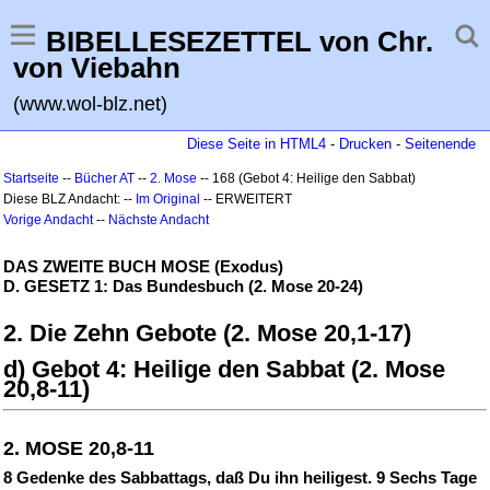
BIBELLESEZETTEL von Chr.
von Viebahn
(www.wol-blz.net)
Diese Seite in HTML4
-
Drucken
-
Seitenende
Startseite
--
Bücher AT
--
2. Mose
-- 168 (Gebot 4: Heilige den Sabbat)
Diese BLZ Andacht: --
Im Original
-- ERWEITERT
Vorige Andacht
--
Nächste Andacht
DAS ZWEITE BUCH MOSE (Exodus)
D. GESETZ 1: Das Bundesbuch (2. Mose 20-24)
2. Die Zehn Gebote (2. Mose 20,1-17)
d) Gebot 4: Heilige den Sabbat (2. Mose
20,8-11)
2. MOSE 20,8-11
8 Gedenke des Sabbattags, daß Du ihn heiligest. 9 Sechs Tage