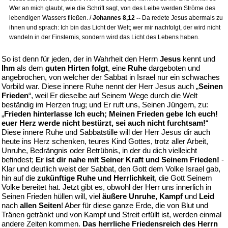
Wer an mich glaubt, wie die Schrift sagt, von des Leibe werden Ströme des
lebendigen Wassers fließen. /
Johannes 8,12 --
Da redete Jesus abermals zu
ihnen und sprach: Ich bin das Licht der Welt; wer mir nachfolgt, der wird nicht
wandeln in der Finsternis, sondern wird das Licht des Lebens haben.
So ist denn für jeden, der in Wahrheit den Herrn
Jesus
kennt und
Ihm
als dem
guten Hirten folgt
, eine
Ruhe
dargeboten und
angebrochen, von welcher der Sabbat in Israel nur ein schwaches
Vorbild war. Diese innere Ruhe nennt der Herr Jesus auch „
Seinen
Frieden
“, weil Er dieselbe auf Seinem Wege durch die Welt
beständig im Herzen trug; und Er ruft uns, Seinen Jüngern, zu:
„
Frieden hinterlasse Ich euch; Meinen Frieden gebe Ich euch!
euer Herz werde nicht bestürzt, sei auch nicht furchtsam!
“
Diese innere Ruhe und Sabbatstille will der Herr Jesus dir auch
heute ins Herz schenken, teures Kind Gottes, trotz aller Arbeit,
Unruhe, Bedrängnis oder Betrübnis, in der du dich vielleicht
befindest;
Er ist dir nahe mit Seiner Kraft und Seinem Frieden!
-
Klar und deutlich weist der Sabbat, den Gott dem Volke Israel gab,
hin auf die
zukünftige Ruhe und Herrlichkeit
, die Gott Seinem
Volke bereitet hat. Jetzt gibt es, obwohl der Herr uns innerlich in
Seinen Frieden hüllen will, viel
äußere Unruhe, Kampf
und
Leid
nach
allen Seiten
! Aber für diese ganze Erde, die von Blut und
Tränen getränkt und von Kampf und Streit erfüllt ist, werden einmal
andere Zeiten kommen.
Das herrliche Friedensreich des Herrn