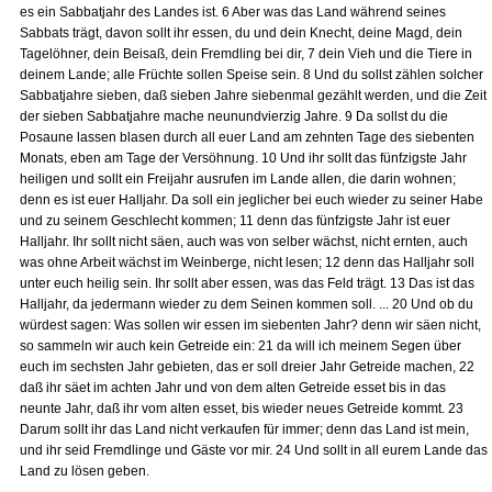
es ein Sabbatjahr des Landes ist. 6 Aber was das Land während seines
Sabbats trägt, davon sollt ihr essen, du und dein Knecht, deine Magd, dein
Tagelöhner, dein Beisaß, dein Fremdling bei dir, 7 dein Vieh und die Tiere in
deinem Lande; alle Früchte sollen Speise sein. 8 Und du sollst zählen solcher
Sabbatjahre sieben, daß sieben Jahre siebenmal gezählt werden, und die Zeit
der sieben Sabbatjahre mache neunundvierzig Jahre. 9 Da sollst du die
Posaune lassen blasen durch all euer Land am zehnten Tage des siebenten
Monats, eben am Tage der Versöhnung. 10 Und ihr sollt das fünfzigste Jahr
heiligen und sollt ein Freijahr ausrufen im Lande allen, die darin wohnen;
denn es ist euer Halljahr. Da soll ein jeglicher bei euch wieder zu seiner Habe
und zu seinem Geschlecht kommen; 11 denn das fünfzigste Jahr ist euer
Halljahr. Ihr sollt nicht säen, auch was von selber wächst, nicht ernten, auch
was ohne Arbeit wächst im Weinberge, nicht lesen; 12 denn das Halljahr soll
unter euch heilig sein. Ihr sollt aber essen, was das Feld trägt. 13 Das ist das
Halljahr, da jedermann wieder zu dem Seinen kommen soll. ... 20 Und ob du
würdest sagen: Was sollen wir essen im siebenten Jahr? denn wir säen nicht,
so sammeln wir auch kein Getreide ein: 21 da will ich meinem Segen über
euch im sechsten Jahr gebieten, das er soll dreier Jahr Getreide machen, 22
daß ihr säet im achten Jahr und von dem alten Getreide esset bis in das
neunte Jahr, daß ihr vom alten esset, bis wieder neues Getreide kommt. 23
Darum sollt ihr das Land nicht verkaufen für immer; denn das Land ist mein,
und ihr seid Fremdlinge und Gäste vor mir. 24 Und sollt in all eurem Lande das
Land zu lösen geben.