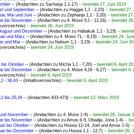
ember
-- (Andachten zu Sacharja 1,1-17)
-- beendet 27. Juni 2019
ust und September
-- (Andachten zu Haggai 1,1 - 2,23)
-- beendet 27.
uar, Mai und Juni
-- (Andachten zu Zephanja 1,1 - 3,20)
-- beendet 27
uar bis November
-- (Andachten zu 4. Mose 9,1 - 12,16)
-- beendet 26
tsverzeichnis)
-- beendet 26. Juni 2019
i, August und Dezember
-- (Andachten zu Habakuk 1,1 - 3,19)
-- beend
ruar und März
-- (Andachten zu 4. Mose 71, - 8,19)
-- beendet 24. Jun
ar und Mai
-- (Andachten zu Nahum 1,1 - 3,19)
-- beendet 24. Juni 2
tsverzeichnis)
-- beendet 24. Juni 2019
 bis Oktober
-- (Andachten zu Micha 1,1 - 7,20)
-- beendet 6. April 2
uar bis Dezember
-- (Andachten zu 4. Mose 4,16 - 6,27)
-- beendet 6. 
tsverzeichnis)
-- beendet 6. April 2019
1 - 36,43
-- (Inhaltsverzeichnis)
-- beendet 6. April 2019
1 bis 25,34
-- (Andachten 433-473)
-- beendet 12. März 2019
i und November
-- (Andachten zu 4. Mose 1-4)
-- beendet 26. Januar 
uar bis November
-- (Andachten zu Amos 6-9, Obadja, Jona 1-4)
-- b
uar bis Oktober
-- (Andachten zu Hosea 12-14, Joel und Amos 1-5)
-
ruar bis Dezember
-- (Andachten zu Hosea 1,1 - 12,7)
-- beendet 26. 