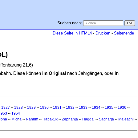
Suchen nach:
Diese Seite in HTML4
-
Drucken
-
Seitenende
oL)
ffenbarung 21,6)
Viebahn. Diese können
im Original
nach Jahrgängen, oder
in
-
1927
--
1928
--
1929
--
1930
--
1931
--
1932
--
1933
--
1934
--
1935
--
1936
--
1953
--
1954
Jona
--
Micha
--
Nahum
--
Habakuk
--
Zephanja
--
Haggai
--
Sacharja
--
Maleachi
--