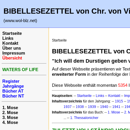
BIBELLESEZETTEL von Chr. von V
(www.wol-blz.net)
Startseite
Links
Startseite
Kontakt
Über uns
BIBELLESEZETTEL von CH
Impressum
Übersicht
"Ich will dem Durstigen geben
Auf dieser Webseite präsentieren wir Tex
WATERS OF LIFE
erweiterter Form
in der Reihenfolge der
Register
Diese Webseite enthält momentan
5354
I
Jahrgänge
Bücher AT
Bücher NT
Hauptseiten
: --
Startseite
--
Links
--
Kontakt
--
Imp
Inhaltsverzeichnis
für den Jahrgang: --
1915
--
1
1937
--
1938
--
1939
--
1940
--
1941
--
19
1. Mose
2. Mose
Inhaltsverzeichnis
für das Buch: --
1. Mose
--
2. 
3. Mose
... --
1. Thessalonicher
4. Mose