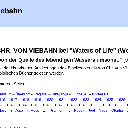
iebahn
R. VON VIEBAHN bei "Waters of Life" (W
 von der Quelle des lebendigen Wassers umsonst."
(O
te der historischen Auslegungen des Bibellesezettels von Chr. von 
 biblischen Bücher gelesen werden.
nternet Seiten.
ressum
--
Übersicht
--
Register
--
Jahrgänge
--
Bücher AT
--
Bücher NT
916
--
1917
--
1918
--
1919
--
1920
--
1921
--
1922
--
1923
--
1924
--
1925
--
1926
-
42
--
1943
--
1944
--
1945
--
1946
--
1947
--
1948
--
1949
--
1950
--
1951
--
1952
--
Mose
--
3. Mose
--
4. Mose
-- ... --
Psalmen
-- ... --
Hosea
--
Joel
--
Amos
--
Obadja
--