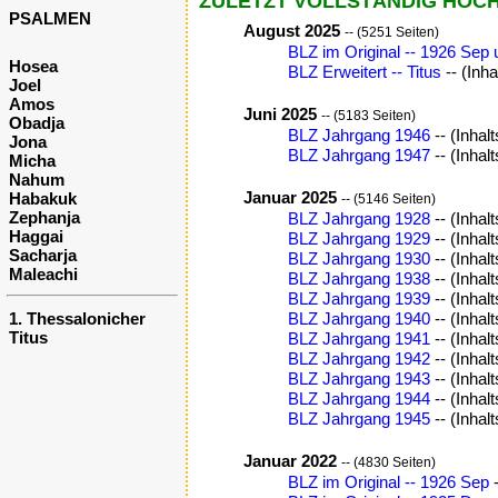
ZULETZT VOLLSTÄNDIG HOC
PSALMEN
August 2025
-- (5251 Seiten)
BLZ im Original -- 1926 Sep
Hosea
BLZ Erweitert -- Titus
-- (Inh
Joel
Amos
Juni 2025
-- (5183 Seiten)
Obadja
BLZ Jahrgang 1946
-- (Inhal
Jona
BLZ Jahrgang 1947
-- (Inhal
Micha
Nahum
Januar 2025
Habakuk
-- (5146 Seiten)
Zephanja
BLZ Jahrgang 1928
-- (Inhal
Haggai
BLZ Jahrgang 1929
-- (Inhal
Sacharja
BLZ Jahrgang 1930
-- (Inhal
Maleachi
BLZ Jahrgang 1938
-- (Inhal
BLZ Jahrgang 1939
-- (Inhal
BLZ Jahrgang 1940
-- (Inhal
1. Thessalonicher
Titus
BLZ Jahrgang 1941
-- (Inhal
BLZ Jahrgang 1942
-- (Inhal
BLZ Jahrgang 1943
-- (Inhal
BLZ Jahrgang 1944
-- (Inhal
BLZ Jahrgang 1945
-- (Inhal
Januar 2022
-- (4830 Seiten)
BLZ im Original -- 1926 Sep
-